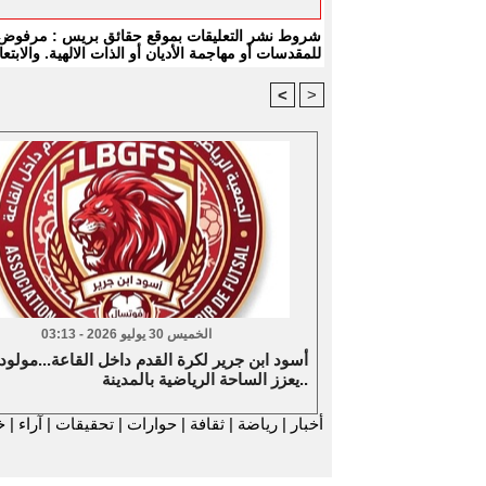
شروط نشر التعليقات بموقع حقائق بريس : مرفوض كل
للمقدسات أو مهاجمة الأديان أو الذات الالهية. والا
<
>
الخميس 30 يوليو 2026 - 03:13
أسود ابن جرير لكرة القدم داخل القاعة...مولود
يعزز الساحة الرياضية بالمدينة..
أخبار
|
رياضة
|
ثقافة
|
حوارات
|
تحقيقات
|
آراء
|
خ