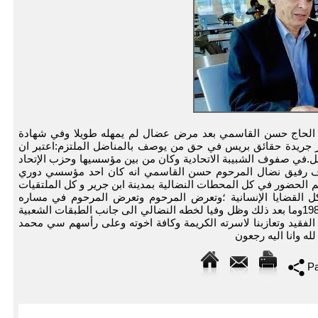
اضل الحاج حسن القاسمي بعد مرض عضال لم يمهله طويلا وفي شهادة
ر جريدة حقائق بريس في حق من يوصف بالمناضل الملتزم:اعتبر ان
.في صفوف الشبيبة الاتحادية وكان من بين مؤسسيها وحزب الإتحاد
ضاف رفيق نضال المرحوم حسن القاسمي انه كان احد مؤسسي دوري
ئم الحضور في كل المحطات النضالية بمدينة ابن جرير و كل الملتقيات
كل القضايا الإنسانية ؛وتعرض المرحوم وتعرض المرحوم في مساره
النضالي لعدة مضايقات خاصة بعد اضراب سنة 1981وما بعد ذلك وظل وفيا لخطه النضالي الى جانب الطبقات الشعبية
ى الفقيد وتعازبنا لاسرته الكريمة وكافة اخوته وعلى رأسهم سي محمد
له وانا اليه رجعون
Pa