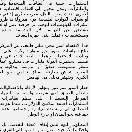
استثمارات أجنبية في الطاقات المتجددة وصن
والطائرات، ومدن تتحول إلى أقطاب اقتصادية حد
الأخرى، هناك مغرب الظل، مغرب لا يُرى إلا في م
أو نشرات الكوارث الطبيعية: قرى معزولة بلا ط
عشرات الكيلومترات للبحث عن فرصة عمل أو ل
ينقطعن عن الدراسة لأن المدرسة بعيدة و
ومستشفيات لا تملك حتى أجهزة إسعاف.
هذا الانقسام ليس مجرد تباين طبيعي بين المركز
نتاج سياسات تنموية غير متوازنة ركزت على 
وجاذب للاستثمار، وأهملت البعد الاجتماعي وال
فبينما استثمرت الدولة مليارات في مشاريع عمل
تنتظر مستوصفًا صغيرًا أو مدرسة ابتدائية. و
المغرب تعيش مفارقة: سباق عالمي نحو الح
الكبرى، وتقهقر محلي في الهامش.
خطر السير بسرعتين يتجاوز الأرقام والإحصائياات، 
بالظلم العميق لدى شريحة واسعة من المواط
المواطن البسيط أن بلده ينظم تظاهرات 
استثمارات أجنبية بملايين الدولارات، بينما هو ي
اقتصادي إلى أزمة ثقة سياسية واجتماعية. هذه ا
جماعية نحو المدن أو خارج الوطن.
المطلوب اليوم ليس إيقاف عجلة التحديث، بل ج
واحدًا عادلًا، حيث تصل ثمار التنمية إلى القر