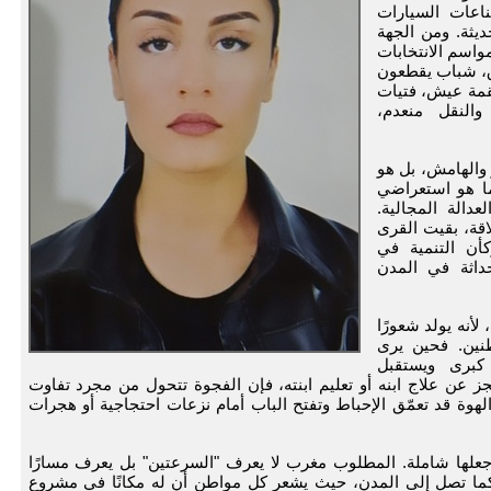
اعات السيارات
يثة. ومن الجهة
واسم الانتخابات
رق، شباب يقطعون
قمة عيش، فتيات
النقل منعدم،
 والهامش، بل هو
ما هو استعراضي
عدالة المجالية.
اقة، بقيت القرى
كأن التنمية في
داثة في المدن
لأنه يولد شعورًا
نين. فحين يرى
كبرى ويستقبل
عجز عن علاج ابنه أو تعليم ابنته، فإن الفجوة تتحول من مجرد تفاوت
لهوة قد تعمّق الإحباط وتفتح الباب أمام نزعات احتجاجية أو هجرات
علها شاملة. المطلوب مغرب لا يعرف "السرعتين" بل يعرف مسارًا
ى كما تصل إلى المدن، حيث يشعر كل مواطن أن له مكانًا في مشروع