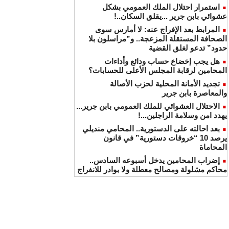
استمرار احتلال الملك العمومي بشكل
عشوائي بابن جرير ...يقلق السكان..!
المرابط بعد الإفراج عنه: لا أمارس سوى
الصحافة المستقلة المزعجة.. و”مراسلون بلا
حدود” تدعو لغلق القضية
هل يجب إخضاع حساب ودائع وأداءات
المحامين لرقابة المجلس الأعلى للحسابات؟
تجديد الأمانة المحلية لحزب الأصالة
والمعاصرة بابن جرير
الاحتلال العشوائي للملك العمومي بابن جرير...
يهدد امن وسلامة الراجلين...!
بعد احالته على الدستورية.. المحامي منديلي
يرصد 10 “خروقات دستورية” في قانون
المحاماة
إضراب المحامين يدخل أسبوعه السادس..
محاكم مشلولة ومصالح معطلة ولا بوادر للانفراج