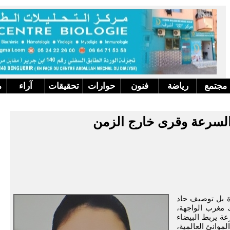
مجتمع
رياضة
فنون
حوارات
تحقيقات
آراء
م
 السرعة وقرى خارج الزمن
 بل توصيف حاد
ك مغرب الواجهة،
عة يربط البيضاء
موانئ العالمية،