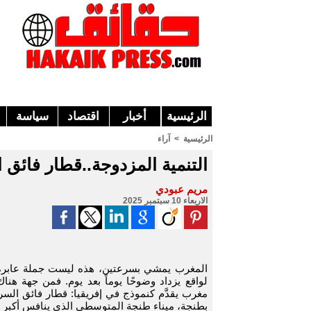
الرئيسية
أخبار
اقتصاد
سياسة
الرئيسية
>
آراء
التنمية المزدوجة..قطار فائق
مريم عبودي
الاربعاء 10 سبتمبر 2025
المغرب يمشي بسرعتين، هذه ليست جملة عابرة
لواقع يزداد وضوحًا يوماً بعد يوم. فمن جهة هنا
مغرب يقدَّم كنموذج في إفريقيا: قطار فائق السر
بطنجة، ميناء طنجة المتوسطي الذي ينافس أكبر ال