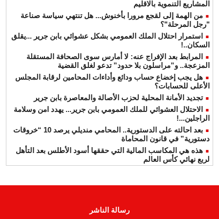
المشاريع التنموية بالاقليم
من الهمة إلى لقجع مرورا بأخنوش... هل تنتهي سياسة صناعة
"رجل المرحلة"؟
استمرار احتلال الملك العمومي بشكل عشوائي بابن جرير ...يقلق
السكان..!
المرابط بعد الإفراج عنه: لا أمارس سوى الصحافة المستقلة
المزعجة.. و”مراسلون بلا حدود” تدعو لغلق القضية
هل يجب إخضاع حساب ودائع وأداءات المحامين لرقابة المجلس
الأعلى للحسابات؟
تجديد الأمانة المحلية لحزب الأصالة والمعاصرة بابن جرير
الاحتلال العشوائي للملك العمومي بابن جرير... يهدد امن وسلامة
الراجلين...!
بعد احالته على الدستورية.. المحامي منديلي يرصد 10 “خروقات
دستورية” في قانون المحاماة
هذه هي المكاسب المالية التي حققها أسود الأطلس بعد التأهل
لربع نهائي كأس العالم
رسالة الناشر