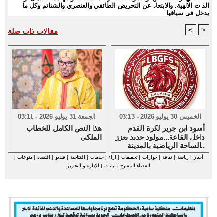
الذات الالهية. والابتعاد عن التحريض الطائفي والعنصري والشتائم وكل ما
يدخل في سياقها
<
>
مقالات ذات صلة
الخميس 30 يوليو 2026 - 03:13
الجمعة 31 يوليو 2026 - 03:11
أسود ابن جرير لكرة القدم
هذا النص الكامل للخطاب
داخل القاعة...مولود جديد يعزز
الملكي
الساحة الرياضية بالمدينة..
أخبار
|
رياضة
|
ثقافة
|
حوارات
|
تحقيقات
|
آراء
|
خدمات
|
افتتاحية
|
فيديو
|
اقتصاد
|
منوعات
|
الفضاء المفتوح
|
بيانات
|
الإدارة و التحرير