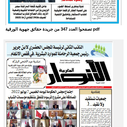
تصفحوا العدد 347 من جريدة حقائق جهوية الورقية pdf