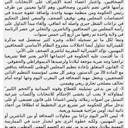
الصحافيين، واعتبار أعضاء لجنة الإشراف على الانتخابات التي
يرأسها قاض تضم ناشرين وصحافيين وهم كانوا معينين من طرف
رئيس الحكومة ومن منظمة مهنية واحدة، وإضافة عقوبة جديدة في
اختصاصات المجلس وهي توقيف الصحف، والسعي لجعل التحكيم
في نزاعات الشغل جبري واصله أنه اتفاقي، وإلغاء مبدأ التداول على
رآسة المجلس بين الصحافيين والناشرين، والتخلي عن حصر الرئاسة
في ولاية واحدة تم رفعها من أربع إلى خمس سنوات.
وتبعا لكل ما تم تسجيله أعلاه، وغيره كثير ستفصل فيه مذكرة
للفيدرالية تتناول أيضا اختلالات مشروع النظام الأساسي للصحافيين
المهنيين، تؤكد الفيدرالية المغربية لناشري الصحف على الآتي:
1- ما أقدمت عليه الحكومة في اجتماعها الأخير يعتبر فعلا تشريعيا
تراجعيا وجه ضربة موجعة لبلادنا ولرصيدها الديموقراطي والحقوقي.
2- القانون المتعلق بإعادة تنظيم المجلس الوطني للصحافة يتناقض
مع المادة 28 من الدستور، ويقبر كل معنى لمؤسسة التنظيم الذاتي
للصحفيين، ويجعل مهنة الصحافة في المغرب اليوم وجها لوجه أمام
تحالف مصلحي تجاري ريعي وهيمني.
3- إن من يدعي تمثيليته للقطاع وقوته الميدانية و"الحجم الكبير"
لمقاولاته لا يجب أن يخشى الإحتكام للانتخابات واكتساب شرعية
التمثيل من أصوات زملائه، وليس اعتمادا على قانون تعسفي، أو على
تدخل سافر للحكومة عبر تشريع جرى التخطيط له انطلاقا من أحقاد
ذاتية آنية، أومن مزاجية هيمنية وريعية.
4- ليس الأمر اليوم نزاعا بين مقاولات الصحافة أو بين الناشرين أو
بين المهنيين، ولكنه خطوة أخرى نحو انحدار جديد في الممارسة
المهنية ببلادنا، ونحو مزيد من تشرذم الجسم المهني الوطني، وضربة