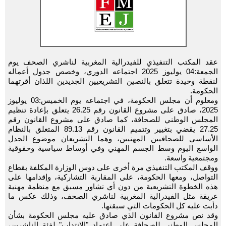
عقد المكتب التنفيذي للفيدرالية المغربية لناشري الصحف يوم
الجمعة:04 يوليوز 2025 اجتماعه الدوري، وخصص جدول أعماله
لنقطة وحيدة تتعلق بالنصين التشريعيين الجديدين اللذان أقرتهما
الحكومة.
ومعلوم أن مجلس الحكومة، في اجتماعه يوم الخميس:03 يوليوز
2025، صادق على مشروع القانون رقم 26.25 يتعلق بإعادة تنظيم
المجلس الوطني للصحافة، كما صادق على مشروع القانون رقم
27.25 يقضي بتغيير وتتميم القانون رقم 89.13 المتعلق بالنظام
الأساسي للصحافيين المهنيين، وهما التشريعان موضوع الجدل
الواسع اليوم وسط الجسم المهني وفي أوساط سياسية وحقوقية
ومجتمعية واسعة.
ووقف المكتب التنفيذي مرة أخرى على دوس الوزارة المكلفة بقطاع
التواصل، ومعها الحكومة، على المقاربة التشاركية، وإقدامها على
هذه الخطوة التشريعية من دون أي تشاور مسبق مع منظمة مهنية
عريقة مثل الفيدرالية المغربية لناشري الصحف، وذلك عكس ما
دأبت عليه كل الحكومات التي سبقتها.
وقد نص مشروع القانون الذي صادق عليه مجلس الحكومة بشأن
المجلس الوطني للصحافة على اعتماد "الإنتداب" لفئة الناشرين،