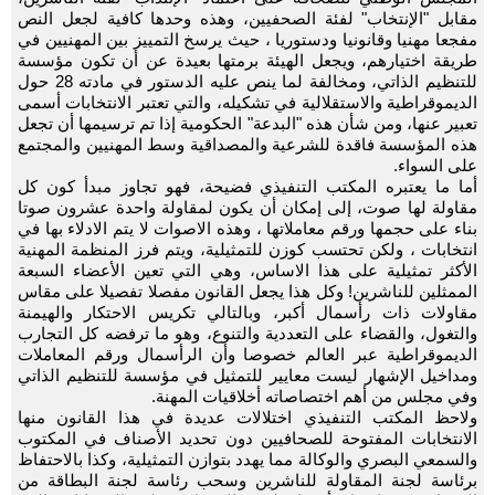
مقابل "الإنتخاب" لفئة الصحفيين، وهذه وحدها كافية لجعل النص
مفجعا مهنيا وقانونيا ودستوريا ، حيث يرسخ التمييز بين المهنيين في
طريقة اختيارهم، ويجعل الهيئة برمتها بعيدة عن أن تكون مؤسسة
للتنظيم الذاتي، ومخالفة لما ينص عليه الدستور في مادته 28 حول
الديموقراطية والاستقلالية في تشكيله، والتي تعتبر الانتخابات أسمى
تعبير عنها، ومن شأن هذه "البدعة" الحكومية إذا تم ترسيمها أن تجعل
هذه المؤسسة فاقدة للشرعية والمصداقية وسط المهنيين والمجتمع
على السواء.
أما ما يعتبره المكتب التنفيذي فضيحة، فهو تجاوز مبدأ كون كل
مقاولة لها صوت، إلى إمكان أن يكون لمقاولة واحدة عشرون صوتا
بناء على حجمها ورقم معاملاتها ، وهذه الاصوات لا يتم الادلاء بها في
انتخابات ، ولكن تحتسب كوزن للتمثيلية، ويتم فرز المنظمة المهنية
الأكثر تمثيلية على هذا الاساس، وهي التي تعين الأعضاء السبعة
الممثلين للناشرين! وكل هذا يجعل القانون مفصلا تفصيلا على مقاس
مقاولات ذات رأسمال أكبر، وبالتالي تكريس الاحتكار والهيمنة
والتغول، والقضاء على التعددية والتنوع، وهو ما ترفضه كل التجارب
الديموقراطية عبر العالم خصوصا وأن الرأسمال ورقم المعاملات
ومداخيل الإشهار ليست معايير للتمثيل في مؤسسة للتنظيم الذاتي
وفي مجلس من أهم اختصاصاته أخلاقيات المهنة.
ولاحظ المكتب التنفيذي اختلالات عديدة في هذا القانون منها
الانتخابات المفتوحة للصحافيين دون تحديد الأصناف في المكتوب
والسمعي البصري والوكالة مما يهدد بتوازن التمثيلية، وكذا بالاحتفاظ
برئاسة لجنة المقاولة للناشرين وسحب رئاسة لجنة البطاقة من