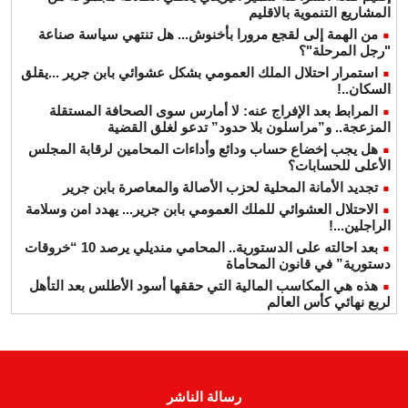
المشاريع التنموية بالاقليم
من الهمة إلى لقجع مرورا بأخنوش... هل تنتهي سياسة صناعة
"رجل المرحلة"؟
استمرار احتلال الملك العمومي بشكل عشوائي بابن جرير ...يقلق
السكان..!
المرابط بعد الإفراج عنه: لا أمارس سوى الصحافة المستقلة
المزعجة.. و”مراسلون بلا حدود” تدعو لغلق القضية
هل يجب إخضاع حساب ودائع وأداءات المحامين لرقابة المجلس
الأعلى للحسابات؟
تجديد الأمانة المحلية لحزب الأصالة والمعاصرة بابن جرير
الاحتلال العشوائي للملك العمومي بابن جرير... يهدد امن وسلامة
الراجلين...!
بعد احالته على الدستورية.. المحامي منديلي يرصد 10 “خروقات
دستورية” في قانون المحاماة
هذه هي المكاسب المالية التي حققها أسود الأطلس بعد التأهل
لربع نهائي كأس العالم
رسالة الناشر