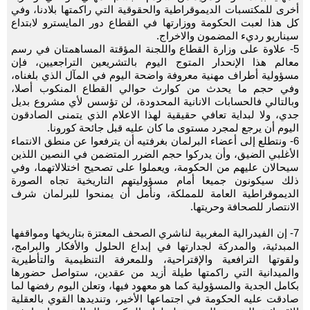
أخرى للمكتسبات الديموقراطية والحقوقية التي راكمتها بلادنا، وفي
كل هذا لعبت الحكومة ووزارتها في القطاع دور المايسترو لابتداع
سيناريو رديء المضمون والاخراج.
5- علاوة على وزارة القطاع واللجنة المؤقتة المساهمتان في رسم
معالم هذا الإنحدار المتوج اليوم بالتشريعين التراجعيين، فإن
مسؤولية أطراف مهنية معروفة واضحة اليوم في المآل الذي بلغناه،
وفي حجم ما يحدث من كوارث حوالي القطاع المنكوب أصلا،
وبالتالي فالحسابات الانانية المحدودة، لن تؤسس لأي مشروع بديل
جدي، ولا لبداية تعافي حقيقية لهذا الاعلام الذي يتمنى الصادقون
اليوم أن يرجع لمجرد مستوى ما كان عليه قبل جائحة كورونا.
6- ونتطلع إلى أعضاء البرلمان بغرفتيه أن يترفعوا عن منطق الانتماء
الأغلبي الضيق، وأن يدركوا حجم الضرر المتضمن في النصين اللذين
سيحالان عليهم من الحكومة، ويعملوا على تصحيح اختلالاتهما، وفي
ذلك سيكونون جميعا أمام مسؤوليتهم التاريخية تجاه الصورة
الديموقراطية العامة للمملكة، ونأمل أن يمنحوا للبرلمان شرف
الانتصار للصحافة وحريتها.
7- إن الفيدرالية المغربية لناشري الصحف المعتزة بتاريخها ومواقفها
المبدئية، والمدركة لجدارتها في إبداع الحلول والأفكار والبرامج،
ولقوتها الترافعية والإقتراحية، وللمعرفة التنظيمية والتأطيرية
والميدانية التي راكمتها طيلة أزيد من عقدين، ستواصل حضورها
بكامل الجدية والمسؤولية كما هو معهود فيها، وتعلن اليوم رفضها لما
صادقت عليه الحكومة في اجتماعها الأخير، وتنديدها القوي بالعقلية