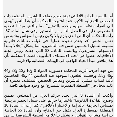
أما بالنسبة للمادة 49 التي تمنح جميع مقاعد الناشرين للمنظمة ذات
الحصص التمثيلية الأكبر، فقد اعتبرت المحكمة أن هذا النص “يؤدي
إلى انفراد منظمة مهنية واحدة بالتمثيل” مما يناقض مبدأ التعددية
المنصوص عليه في الفصل الثامن من الدستور. وفي شأن المادة 57،
رأت المحكمة أن النص الذي يلزم بألا يكون رئيس المجلس ونائبه من
نفس الجنس “قد يتعذر تنفيذه عملياً” في غياب ضمانات قانونية
مسبقة لتمثيل الجنسين ضمن فئة الناشرين، مما يشكل “إخلالا بمبدأ
الانسجام التشريعي”. وبالنسبة للمادة 93 التي جعلت رئيس لجنة
الأخلاقيات عضوا في لجنة الاستئناف التأديبية، قضت المحكمة بأن
هذا يناقض مبدأ الحياد الواجب في الهيئات القضائية والإدارية.
من جهة أخرى، أقرت المحكمة دستورية المواد 9 و10 و13 و23 و44
و45 و55. ورفضت الطعون الموجهة ضد المادتين 44 و45 الخاصتين
بآلية انتداب ممثلي الناشرين ومعايير الحصص التمثيلية، معتبرة أن
ذلك يدخل في “السلطة التقديرية للمشرع” مع وجود ضوابط كافية.
وأكدت أن المادة 9 التي تحدد جرائم العزل من المجلس “تضمن
وضوح القاعدة القانونية” باختيارها جرائم على سبيل الحصر مرتبطة
بمساس الجريمة “بالنزاهة والاعتبار الأخلاقي”. كما رأت أن المادة 10
المتعلقة بمسطرة العزل تكفل حق الدفاع، وأن المادة 55 الخاصة
بدراسة مشاريع القوانين لا تشكل تداخلا مع السلطة التشريعية بل هي