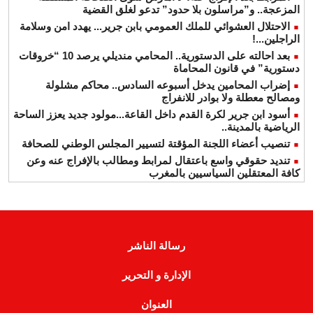
المزعجة.. و”مراسلون بلا حدود” تدعو لغلق القضية
الاحتلال العشوائي للملك العمومي بابن جرير... يهدد امن وسلامة
الراجلين...!
بعد احالته على الدستورية.. المحامي منديلي يرصد 10 “خروقات
دستورية” في قانون المحاماة
إضراب المحامين يدخل أسبوعه السادس.. محاكم مشلولة
ومصالح معطلة ولا بوادر للانفراج
أسود ابن جرير لكرة القدم داخل القاعة...مولود جديد يعزز الساحة
الرياضية بالمدينة..
تنصيب أعضاء اللجنة المؤقتة لتسيير المجلس الوطني للصحافة
تنديد حقوقي واسع باعتقال لمرابط ومطالب بالإفراج عنه وعن
كافة المعتقلين السياسيين بالمغرب
رسالة الناشر
الإدارة و التحرير
العنوان