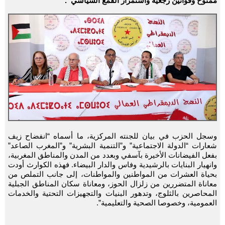
ممنوح وقوانين رجعية واستمرار القمع السياسي”.
وسجل الحزب في بيان للجنته المركزية، ما أسماه “انفضاح زيف
شعارات “الدولة الاجتماعية” و”التنمية البشرية” و”المغرب الصاعد”
بفعل الفيضانات الأخيرة بآسفي وبعدد من المدن والمناطق المغربية،
وانهيار البنايات بالرشيدية وفاس والدار البيضاء. فهذه الكوارث أودت
بحياة العشرات من المواطنين والمواطنات، إلى جانب التملص من
معاناة المتضررين من زلزال الحوز، ومعاناة سكان المناطق الجبلية
المحاصرين بالثلوج، وتدهور البنيات والتجهيزات التحتية والخدمات
العمومية، وخصوصا الصحية والتعليمية”.