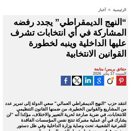
الرئيسية
>
أخبار
“النهج الديمقراطي” يجدد رفضه
المشاركة في أي انتخابات تشرف
عليها الداخلية وينبه لخطورة
القوانين الانتخابية
حقائق بريس/ متابعة
السبت 17 يناير 2026
انتقد حزب “النهج الديمقراطي العمالي” سعي الدولة إلى تمرير عدد
من المشاريع والقوانين الخطيرة، من ضمنها القانون التنظيمي
للانتخابات، في ضربة صارخة لحرية التعبير والاختلاف، مؤكدا أنه “لن
يشارك في أي عملية مفبركة تنتج نفس المؤسسات الفاقدة
للشرعية الشعبية، تحت وصاية وزارة الداخلية وفي ظل دستور