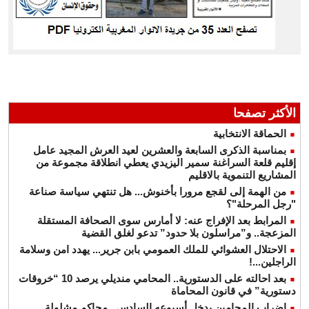
الأكثر تصفحا
الحماقة الانتخابية
بمناسبة الذكرى السابعة والعشرين لعيد العرش المجيد عامل
إقليم قلعة السراغنة سمير اليزيدي يعطي انطلاقة مجموعة من
المشاريع التنموية بالاقليم
من الهمة إلى لقجع مرورا بأخنوش... هل تنتهي سياسة صناعة
"رجل المرحلة"؟
المرابط بعد الإفراج عنه: لا أمارس سوى الصحافة المستقلة
المزعجة.. و”مراسلون بلا حدود” تدعو لغلق القضية
الاحتلال العشوائي للملك العمومي بابن جرير... يهدد امن وسلامة
الراجلين...!
بعد احالته على الدستورية.. المحامي منديلي يرصد 10 “خروقات
دستورية” في قانون المحاماة
إضراب المحامين يدخل أسبوعه السادس.. محاكم مشلولة