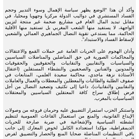
وأكد أن هذا “الوضع يظهر سياسة الإهمال وسوء التدبير وحجم
الفساد المستشري في دواليب الدولة مركزيا وجهويا ومحليا، في
مقابل تبديد المال العام في مشاريع ضخمة غير منتجة لتزيين
الواجهة، لا يستفيد منها الشعب المغربي بل تستفيد منها الأقلية
الحاكمة، مما يستدعي تقوية النضال الجماهيري العمالي والشعبي
لإسقاط الفساد والاستبداد”.
وأدان الهجوم على الحريات العامة عبر حملات القمع والاعتقالات
والمحاكمات الصورية في حق المناضلين والمناضلات السياسيين
والسياسيات والنقابيين والنقابيات والحقوقيين والحقوقيات
والمدونين والفنانين والصحفيين والنشطاء المستقلين (اعتقال
الأستاذة نزهة ماجدي، محاكمة سعيدة العلمي، المتابعات في
صفوف الطلبة والطالبات والمعطلين والمعطلات والعمال والعاملات
والنقابيين والنقابيات)، داعيا إلى تكثيف وتصعيد النضال من أجل
فرض إطلاق سراح كافة المعتقلين السياسيين والمعتقلات
السياسيات بالمغرب.
واستنكر الحزب استمرار التضييق عليه وحرمان فروعه من وصولات
الإيداع القانونية، والمنع من استعمال القاعات العمومية لتنظيم
أنشطته السياسية والإشعاعية في ضربة صارخة للحريات
الديمقراطية، مؤكدا استعداده الكامل لخوض المعارك إلى جانب
باقي التنظيمات المناضلة ضحايا المنع والحصار والتضييق لفرض