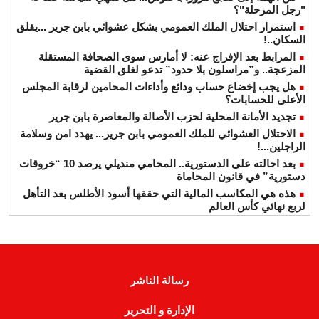
"رجل المرحلة"؟
استمرار احتلال الملك العمومي بشكل عشوائي بابن جرير ...يقلق
السكان..!
المرابط بعد الإفراج عنه: لا أمارس سوى الصحافة المستقلة
المزعجة.. و”مراسلون بلا حدود” تدعو لغلق القضية
هل يجب إخضاع حساب ودائع وأداءات المحامين لرقابة المجلس
الأعلى للحسابات؟
تجديد الأمانة المحلية لحزب الأصالة والمعاصرة بابن جرير
الاحتلال العشوائي للملك العمومي بابن جرير... يهدد امن وسلامة
الراجلين...!
بعد احالته على الدستورية.. المحامي منديلي يرصد 10 “خروقات
دستورية” في قانون المحاماة
هذه هي المكاسب المالية التي حققها أسود الأطلس بعد التأهل
لربع نهائي كأس العالم
رسالة الناشر
الإدارة و التحرير