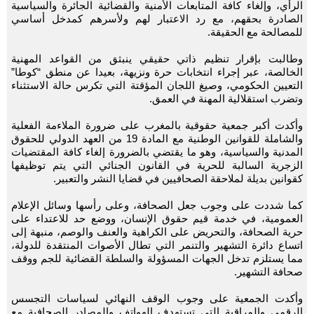
الرأي، وإلغاء كافة المتابعات الأمنية والقضائية الجائرة والسياسية
الصادرة بحقهم، مع رد الاعتبار لهم ولأسرهم كمدخل أساسي
للمصالحة مع الحقيقة.
وطالبت بإقرار تنظيم ذاتي حقيقي ينبثق من القواعد المهنية
الخالصة، عبر إجراء انتخابات حرة ونزيهة، بعيدا عن منطق “كوطا”
التعيين الحكومي، وصيغ اللجان المؤقتة التي تكرس حالة الاستثناء
وتضرب استقلالية المهنة في العمق.
وأكدت أكبر جمعية حقوقية بالمغرب على ضرورة الملاءمة الفعلية
والشاملة للقوانين الوطنية مع المادة 19 من العهد الدولي للحقوق
المدنية والسياسية، وهو ما يقتضي بالضرورة إلغاء كافة المقتضيات
الزجرية السالبة للحرية في القانون الجنائي التي يتم توظيفها
كقوانين بديلة لملاحقة الصحافيين في قضايا النشر والتعبير.
كما شددت على وجوب جعل الصحافة، وعلى رأسها وسائل الإعلام
العمومية، في خدمة قيم حقوق الإنسان، ووضع حد للاعتداء على
حرية الصحافة، والتحريض على الكراهية والعنف والوصم، منبهة إلى
اتساع دائرة التشهير والتنمر التي تطال الأصوات المنتقدة للدولة،
مما يستلزم تدخل الجهات المسؤولة والسلطة القضائية للجم ووقف
صحافة التشهير.
وأكدت الجمعية على وجوب الوقف النهائي لسياسات التجسس
الرقمي والمراقبة التي تستهدف الهواتف والمصادر الصحافية مع