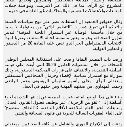
المشروع عن الرأي، بما في ذلك عبر الانترنيت، ومواصلة حملات
المتابعات والاعتقالات التعسفية والمحاكمات غير العادلة في حقهم.
وقال حقوقيو الجمعية إن السلطات تصر على نهج سياسات الضبط
والتحكم التي تفرغ شعارات “التنظيم الذاتي” من محتواها، لا سيما
من خلال مأسسة الوصاية عبر استمرار “اللجنة المؤقتة” لتدبير
شؤون الصحافة، وهو ما يعتبر مأسسة لحالة الاستثناء، وضربا لمبدأ
الانتخاب الديمقراطي الحر الذي تنص عليه المادة 28 من الدستور
والمعايير الدولية.
ورصد ذات المصدر التفافا واضحا على استقلالية المجلس الوطني
للصحافة من خلال مقتضيات القانون 09.26 التي أبقت على هيمنة
السلطة التنفيذية، والالتفاف على قرارات المحكمة الدستورية، وذلك
بموازاة مع استمرار سياسة الإقصاء وحرمان الصحافيين المستقلين
ومعتقلي الرأي، وعلى رأسهم سليمان الريسوني وعمر الراضي
وحميد المهداوي، من صفتهم المهنية ومن حقهم في العمل.
وبناء على هذا الوضع القائم، عبرت الجمعية عن إدانتها الشديدة لجوء
السلطة إلى “القوانين الزجرية”، عبر توظيف فصول القانون الجنائي
ومتابعات الحق العام لملاحقة الأقلام الناقدة، كـ”التفاف مفضوح”
على إلغاء العقوبات السالبة للحرية في قانون الصحافة والنشر.
ودعت إلى الإفراج الفوري والشامل عن كافة الصحافيين ومعتقلي