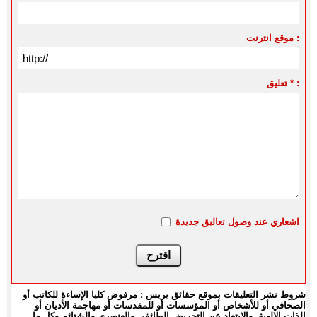
موقع انترنت :
تعليق * :
اشعاري عند وصول تعاليق جديدة
شروط نشر التعليقات بموقع حقائق بريس : مرفوض كليا الإساءة للكاتب أو
الصحافي أو للأشخاص أو المؤسسات أو للمقدسات أو مهاجمة الأديان أو
الذات الالهية. والابتعاد عن التحريض الطائفي والعنصري والشتائم وكل ما