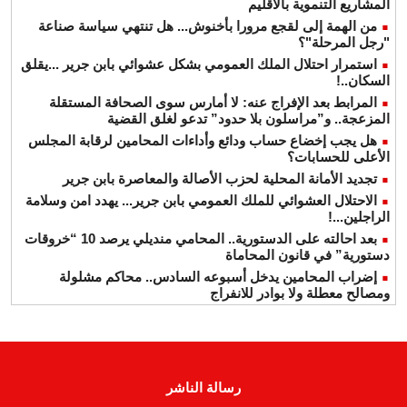
المشاريع التنموية بالاقليم
من الهمة إلى لقجع مرورا بأخنوش... هل تنتهي سياسة صناعة
"رجل المرحلة"؟
استمرار احتلال الملك العمومي بشكل عشوائي بابن جرير ...يقلق
السكان..!
المرابط بعد الإفراج عنه: لا أمارس سوى الصحافة المستقلة
المزعجة.. و”مراسلون بلا حدود” تدعو لغلق القضية
هل يجب إخضاع حساب ودائع وأداءات المحامين لرقابة المجلس
الأعلى للحسابات؟
تجديد الأمانة المحلية لحزب الأصالة والمعاصرة بابن جرير
الاحتلال العشوائي للملك العمومي بابن جرير... يهدد امن وسلامة
الراجلين...!
بعد احالته على الدستورية.. المحامي منديلي يرصد 10 “خروقات
دستورية” في قانون المحاماة
إضراب المحامين يدخل أسبوعه السادس.. محاكم مشلولة
ومصالح معطلة ولا بوادر للانفراج
رسالة الناشر