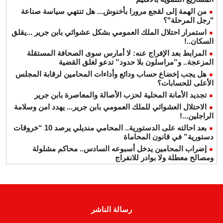
من الهمة إلى لقجع مرورا بأخنوش... هل تنتهي سياسة صناعة
"رجل المرحلة"؟
استمرار احتلال الملك العمومي بشكل عشوائي بابن جرير ...يقلق
السكان..!
المرابط بعد الإفراج عنه: لا أمارس سوى الصحافة المستقلة
المزعجة.. و”مراسلون بلا حدود” تدعو لغلق القضية
هل يجب إخضاع حساب ودائع وأداءات المحامين لرقابة المجلس
الأعلى للحسابات؟
تجديد الأمانة المحلية لحزب الأصالة والمعاصرة بابن جرير
الاحتلال العشوائي للملك العمومي بابن جرير... يهدد امن وسلامة
الراجلين...!
بعد احالته على الدستورية.. المحامي منديلي يرصد 10 “خروقات
دستورية” في قانون المحاماة
إضراب المحامين يدخل أسبوعه السادس.. محاكم مشلولة
ومصالح معطلة ولا بوادر للانفراج
رسالة الناشر