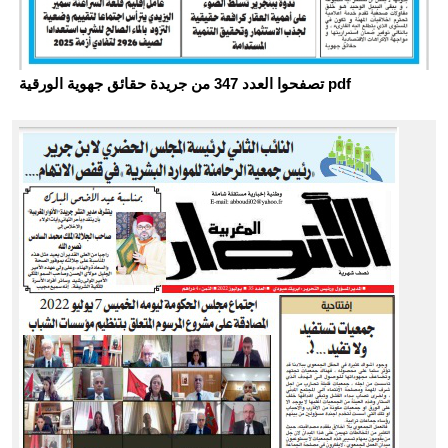
تصفحوا العدد 347 من جريدة حقائق جهوية الورقية pdf