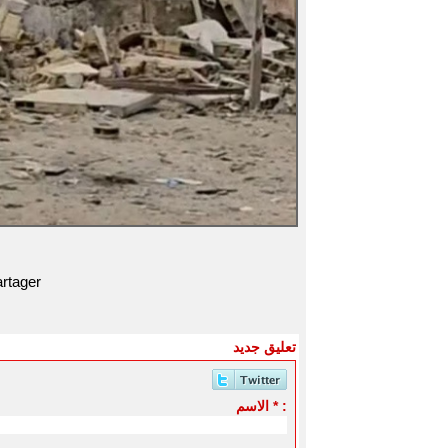
rtager
تعليق جديد
الاسم * :