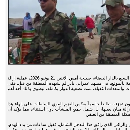
شهد دوار عبد الله بلحاج، الكائن في منطقة عين السبع بالدار البيضاء، صبيحة أمس الاثنين 21 يونيو 2026، عملية إزالة
ائمة بالموقع، في مشهد عمراني نادر لم تشهده المنطقة من قبل. ففي
 والمعدات الثقيلة، تمت تصفية الدوار بكامله، ليطوى بذلك أحد أهم
ن تجزئة، طابعاً حاسماً يعكس العزم القوي للسلطات على إنهاء هذا
الة مبانٍ بعينها، بل شمل جميع المنشآت دون استثناء، مما يؤكد أن
 هيكلة المنطقة من الصفر.
في والراقي الذي رافق هذا التدخل الشامل. فقبل ساعات من بدء الهدم،
مل المنازل من السكان والأمتعة الشخصية، في عملية لوجستية محكمة