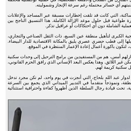
نبتهم أي خسائر محتملة رغم سرعة الإنجاز وشموليته.
كنة، التي كانت قد تلقت إخطارات مسبقة عبر المساجد والإعلانات
ة طواعية قبل حلول موعد الإزالة الكاملة. هذا التنسيق الناجح بين
لعملية الشاملة دون أي احتكاكات أو عراقيل تذكر.
يجية الكبرى لتأهيل منطقة عين السبع، ذات الثقل الصناعي والتجاري،
ها إلى قطب حضري عصري يليق بالمكانة الاقتصادية للدار البيضاء.
 لتكون باكورة أعمال إعادة الإعمار المنتظرة في الموقع.
 منازلهم أمس، هم من المستفيدين من برامج الترحيل إلى وحدات سكنية
 غير اللائق. وهذا يعكس البعد الإنساني الذي رافق الحزم القانوني،
ئل سكنية كريمة لهم.
 لدوار عبد الله بلحاج، التي أنجزت في يوم واحد، لم تكن مجرد تدخل
ة، ونموذجاً متقدماً في التدبير الميداني الذي يجمع بين السرعة
نية، تحت قيادة رجال السلطة الذين أظهروا كفاءة واحترافية استثنائية