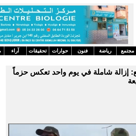
مجتمع
رياضة
فنون
حوارات
تحقيقات
آراء
م
بع: إزالة شاملة في يوم واحد تعكس حزماً
عة