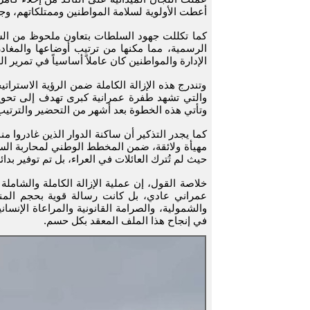
أعطت الأولوية لسلامة المواطنين وممتلكاتهم، وج
كما تكللت جهود السلطات بتعاون ملحوظ من السا
الرسمية، مما مكنها من ترتيب أوضاعها والمغادر
الإدارة والمواطنين كان عاملاً أساسياً في تمرير ا
وتندرج هذه الإزالة الكاملة ضمن الرؤية الاسترات
والتي تشهد طفرة عمرانية كبرى تهدف إلى تحويل
وتأتي هذه الخطوة بعد أشهر من التحضير والترتيب،
كما يجدر التذكير أن ساكنة الدوار الذين غادروا
مهيأة ولائقة، ضمن المخطط الوطني لمحاربة السكن
حيث لم تُترك العائلات في العراء، بل تم توفير بدا
خلاصة القول، إن عملية الإزالة الكاملة والشاملة
عمراني عادي، بل كانت رسالة قوية بحجم المنطق
والشمولية، والصرامة القانونية والمراعاة الإنسا
في إنجاح هذا الملف المعقد بكل حسم.