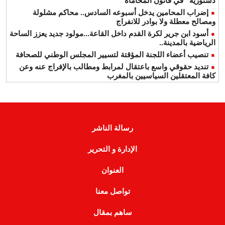
دستورية” في قانون المحاماة
إضراب المحامين يدخل أسبوعه السادس.. محاكم مشلولة
ومصالح معطلة ولا بوادر للانفراج
أسود ابن جرير لكرة القدم داخل القاعة...مولود جديد يعزز الساحة
الرياضية بالمدينة..
تنصيب أعضاء اللجنة المؤقتة لتسيير المجلس الوطني للصحافة
تنديد حقوقي واسع باعتقال لمرابط ومطالب بالإفراج عنه وعن
كافة المعتقلين السياسيين بالمغرب
رسالة الناشر
الإدارة و التحرير
العنوان
تواصل معنا
ساهم بمقال