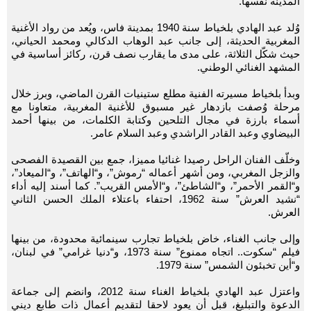
المدينة نفسها.
وُلد عبد الهادي بلخياط سنة 1940 بمدينة فاس، ويُعد من رواد الأغنية
المغربية الحديثة، إلى جانب عبد الوهاب الدكالي ومحمد الحياني،
حيث شكّل الثلاثة، على مدى ما يقارب نصف قرن، ركائز أساسية في
المشهد الغنائي الوطني.
وبدأ بلخياط مسيرته الفنية مطلع ستينيات القرن الماضي، وبرز خلال
مرحلة وُصفت بازدهار غير مسبوق للأغنية المغربية، متعاونا مع
أسماء بارزة في مجال التلحين وكتابة الكلمات، من بينها أحمد
البيضاوي وعبد القادر الراشدي وعبد السلام عامر.
وخلّف الفنان الراحل رصيدا غنائيا مميزا، جمع بين القصيدة الفصحى
والزجل المغربي، ومن أشهر أعماله “رموش”، و“الهاتف”، و“الميعاد”،
و“القمر الأحمر”، و“الشاطئ”، و“الأمس القريب”. كما أسند إليه أداء
“نشيد العرش” سنة 1962، احتفاء باعتلاء الملك الحسن الثاني
العرش.
وإلى جانب الغناء، خاض بلخياط تجارب سينمائية محدودة، من بينها
فيلم “سكوت.. اتجاه ممنوع” سنة 1973، و“دنيا غرامي” في لبنان،
و“أين تخبئون الشمس” سنة 1979.
واعتزل عبد الهادي بلخياط الغناء سنة 2012، وانضم إلى جماعة
الدعوة والتبليغ، قبل أن يعود لاحقا لتقديم أعمال ذات طابع ديني