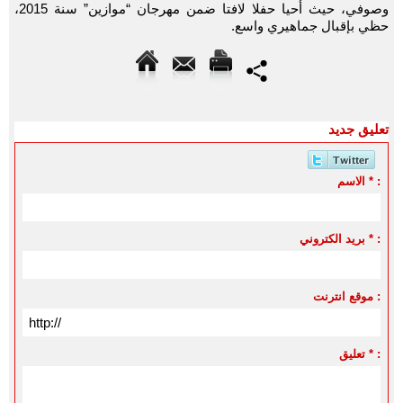
وصوفي، حيث أحيا حفلا لافتا ضمن مهرجان “موازين” سنة 2015،
حظي بإقبال جماهيري واسع.
تعليق جديد
الاسم * :
بريد الكتروني * :
موقع انترنت :
تعليق * :