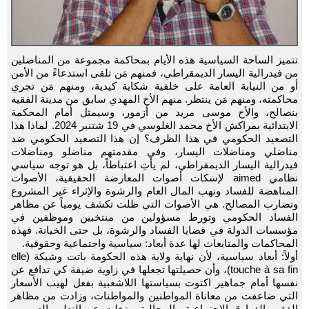
تتميز الساحة السياسية هذه الأيام بمحاكمة مجموعة من المناضلين
من فيدرالية اليسار الديمقراطي، فمنهم مَن تلقى استدعاءً من الأمن
أو من النيابة العامة على خلفية شكاية كيدية، ومنهم مَن تجري
محاكمته، ومنهم مَن ينتظر. منهم الأخ المهدي سابق من مدينة الفقيه
بنصالح، والأخ موسى مريد من أزمور، وسيمثل أمام المحكمة
الابتدائية بمراكش الأخ محمد الغلوسي في 19 شتنبر 2024. لماذا هذا
التصعيد الحكومي في هذا الظرف؟ إن هذا التصعيد الحكومي ضد
مناضلي ومناضلات اليسار، وفي مقدمتهم مناضلو ومناضلات
فيدرالية اليسار الديمقراطي، لم يأتِ اعتباطاً، بل هو توجه سياسي
نظامي aimed لإسكات أصوات المعارضة الحقيقية، الأصوات
المناهضة للفساد ونهب المال العام والرشوة والإثراء غير المشروع
وتضارب المصالح. هي الأصوات التي ظلت تكشف يومياً عن مظاهر
الفساد الحكومي وتورط مسؤولين من منتخبين وموظفين في
مؤسسات الدولة في قضايا الفساد والرشوة، بل حتى الخيانة. فهذه
المحاكمات والمتابعات لها عدة أبعاد: سياسية واجتماعية وحقوقية.
أولاً: أبعاد سياسية، لأن نهاية ولاية هذه الحكومة باتت وشيكة (elle
touche à sa fin)، وأن حصيلتها تجعلها في زاوية ضيقة كي تدافع عن
نفسها أمام جماهير اكتوت بسياستها اللاشعبية بفعل لهيب الأسعار
التي ضاعفت من معاناة المواطنين والمواطنات، وزادت من مظاهر
الفقر والفوارق الاجتماعية والمجالية، وتخلت عن التعليم العمومي