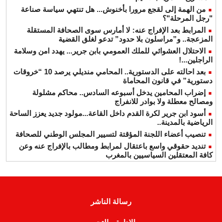
من الهمة إلى لقجع مرورا بأخنوش... هل تنتهي سياسة صناعة
"رجل المرحلة"؟
المرابط بعد الإفراج عنه: لا أمارس سوى الصحافة المستقلة
المزعجة.. و”مراسلون بلا حدود” تدعو لغلق القضية
الاحتلال العشوائي للملك العمومي بابن جرير... يهدد امن وسلامة
الراجلين...!
بعد احالته على الدستورية.. المحامي منديلي يرصد 10 “خروقات
دستورية” في قانون المحاماة
إضراب المحامين يدخل أسبوعه السادس.. محاكم مشلولة
ومصالح معطلة ولا بوادر للانفراج
أسود ابن جرير لكرة القدم داخل القاعة...مولود جديد يعزز الساحة
الرياضية بالمدينة..
تنصيب أعضاء اللجنة المؤقتة لتسيير المجلس الوطني للصحافة
تنديد حقوقي واسع باعتقال لمرابط ومطالب بالإفراج عنه وعن
كافة المعتقلين السياسيين بالمغرب
رسالة الناشر