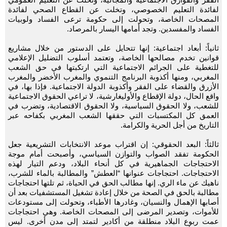
لفائدة التعليم الخصوصي، وتخلت عن القطاع الصحي لفائدة
المصحات الخاصة، وتحولت إلى حكومة ترعى الفساد ولوبيات
الفساد والمفسدين. وتجد أمامها اليسار بالمرصاد.
ثانياً: أبعاد اجتماعية: إنها تتحايل على الدستور من خلال مشاريع
قوانين تخدم مصالحها الخاصة، وتعتمد أسلوب التضليل الإعلامي
للتغطية على الجرائم الاجتماعية التي ارتكبتها في حق الشعب
المغربي، ومنها أكذوبة البرنامج التنموي والمغرب الأخضر والمغرب
الأزرق والقضاء على الفقر وأكذوبة الدولة الاجتماعية. فإذا بها، في
واقع الحال، دولة الإقطاع والأوليغارشية، لا تراعي الحقوق الاجتماعية
للشعب، ولا الحقوق السياسية، ولا الحقوق الاقتصادية، وتضرب في
العمق كل المكتسبات التي حققها الشعب المغربي بكفاحه عبر
التاريخ من أجل الحرية والكرامة.
ثالثاً: البعد الحقوقي: إن اقتراب موعد الانتخابات التشريعية جعل
الحكومة تفقد الصواب والتوازن السياسي، وأصبحت أمام موجة
الاحتجاجات الجماهيرية في كل أنحاء البلاد، ودعم التيار لهذه
الاحتجاجات. احتجاجات عنوانها “العطش” والمطالبة بالماء للشرب،
ناهيك عن ماء الري. إنها مطالب الحق في الحياة، ثم تلتها احتجاجات
مطالبة بالحق في الصحة من خلال إعادة تشغيل المستشفيات بعد أن
أصابها الإهمال والنسيان، وغادرها الأطباء، وتحولت إلى مستودعات
للأموات، وتصدير المرضى إلى المصحات الخاصة. وهي احتجاجات
عمت ربوع البلاد منطلقة من أكادير لتمتد إلى مدن أخرى. ليس