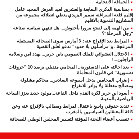
الحماقة الانتخابية
بمناسبة الذكرى السابعة والعشرين لعيد العرش المجيد عامل
إقليم قلعة السراغنة سمير اليزيدي يعطي انطلاقة مجموعة من
المشاريع التنموية بالاقليم
من الهمة إلى لقجع مرورا بأخنوش... هل تنتهي سياسة صناعة
"رجل المرحلة"؟
المرابط بعد الإفراج عنه: لا أمارس سوى الصحافة المستقلة
المزعجة.. و”مراسلون بلا حدود” تدعو لغلق القضية
الاحتلال العشوائي للملك العمومي بابن جرير... يهدد امن وسلامة
الراجلين...!
بعد احالته على الدستورية.. المحامي منديلي يرصد 10 “خروقات
دستورية” في قانون المحاماة
إضراب المحامين يدخل أسبوعه السادس.. محاكم مشلولة
ومصالح معطلة ولا بوادر للانفراج
أسود ابن جرير لكرة القدم داخل القاعة...مولود جديد يعزز الساحة
الرياضية بالمدينة..
تنديد حقوقي واسع باعتقال لمرابط ومطالب بالإفراج عنه وعن
كافة المعتقلين السياسيين بالمغرب
تنصيب أعضاء اللجنة المؤقتة لتسيير المجلس الوطني للصحافة