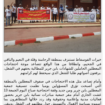
خيرات الفوسفاط تستنزف بمنطقة الرحامنة وقلة في النعيم والباقي
في الجحيم، وانطلاقا من هذا الواقع تتصاعد موجة احتجاجات
المعطلين الحاملين للشهادات بابن جرير للمطالبة بحقهم في الشغل،
.يرفعون أصواتهم طلبا للشغل الذي سيحفظ لهم كرامتهم
وأمام تصاعد مثل هذه الاحتجاجات في صفوف المعطلين بالمنطقة
التي أصبحت تؤرق المسؤولين يوميا نظمت تنسيقية جمعية
المعطلين بابن جرير ومن جديد وقفة احتجاجية صباح اليوم الجمعة 13
غشت الجاري أمام مقر جمعية مبادرات نسائية بابن جرير بحضور
فعاليات مدنية وإعلامية وحقوقية وقد ردد خلالها المتظاهرون بما
أسموه بسياسة الإهمال والتهميش حول مطلبهم في الشغل ،ويبقى