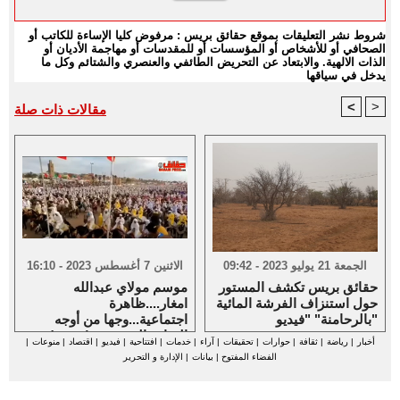
شروط نشر التعليقات بموقع حقائق بريس : مرفوض كليا الإساءة للكاتب أو
الصحافي أو للأشخاص أو المؤسسات أو للمقدسات أو مهاجمة الأديان أو
الذات الالهية. والابتعاد عن التحريض الطائفي والعنصري والشتائم وكل ما
يدخل في سياقها
<
>
مقالات ذات صلة
الجمعة 21 يوليو 2023 - 09:42
الاثنين 7 أغسطس 2023 - 16:10
حقائق بريس تكشف المستور
موسم مولاي عبدالله
حول استنزاف الفرشة المائية
امغار....ظاهرة
بالرحامنة" "فيديو"
اجتماعية...وجها من أوجه
الثقافة الشعبية... (فيديو )
أخبار
|
رياضة
|
ثقافة
|
حوارات
|
تحقيقات
|
آراء
|
خدمات
|
افتتاحية
|
فيديو
|
اقتصاد
|
منوعات
|
الفضاء المفتوح
|
بيانات
|
الإدارة و التحرير