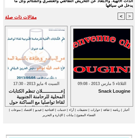
الذات الالهية. والابتعاد عن التحريض الطائفي والعنصري والشتائم وكل ما
يدخل في سياقها
<
>
مقالات ذات صلة
الثلاثاء 5 مارس 2013 - 09:08
السبت 4 مايو 2013 - 17:30
Snack Lougine
إعـــــــــــــــلان تنظم الكتابات
المحلية للرحامنة الجنوبية
لقاءا تواصليا مع الساكنة حول
موضوع :الوعي السياسي و
أخبار
|
رياضة
|
ثقافة
|
حوارات
|
تحقيقات
|
آراء
|
خدمات
|
افتتاحية
|
فيديو
|
اقتصاد
|
منوعات
|
علاقته بالتنمية المحلية
الفضاء المفتوح
|
بيانات
|
الإدارة و التحرير