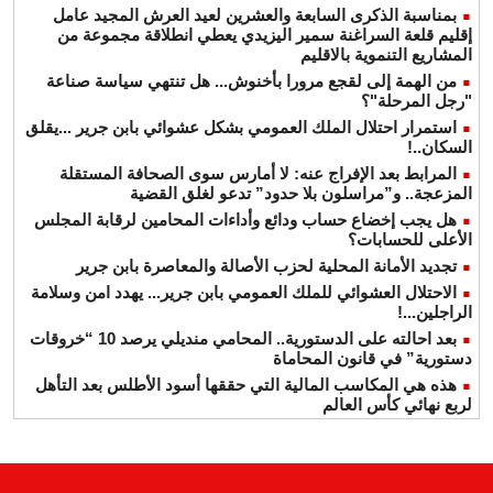
بمناسبة الذكرى السابعة والعشرين لعيد العرش المجيد عامل
إقليم قلعة السراغنة سمير اليزيدي يعطي انطلاقة مجموعة من
المشاريع التنموية بالاقليم
من الهمة إلى لقجع مرورا بأخنوش... هل تنتهي سياسة صناعة
"رجل المرحلة"؟
استمرار احتلال الملك العمومي بشكل عشوائي بابن جرير ...يقلق
السكان..!
المرابط بعد الإفراج عنه: لا أمارس سوى الصحافة المستقلة
المزعجة.. و”مراسلون بلا حدود” تدعو لغلق القضية
هل يجب إخضاع حساب ودائع وأداءات المحامين لرقابة المجلس
الأعلى للحسابات؟
تجديد الأمانة المحلية لحزب الأصالة والمعاصرة بابن جرير
الاحتلال العشوائي للملك العمومي بابن جرير... يهدد امن وسلامة
الراجلين...!
بعد احالته على الدستورية.. المحامي منديلي يرصد 10 “خروقات
دستورية” في قانون المحاماة
هذه هي المكاسب المالية التي حققها أسود الأطلس بعد التأهل
لربع نهائي كأس العالم