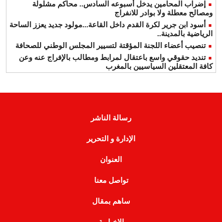
إضراب المحامين يدخل أسبوعه السادس.. محاكم مشلولة
ومصالح معطلة ولا بوادر للانفراج
أسود ابن جرير لكرة القدم داخل القاعة...مولود جديد يعزز الساحة
الرياضية بالمدينة..
تنصيب أعضاء اللجنة المؤقتة لتسيير المجلس الوطني للصحافة
تنديد حقوقي واسع باعتقال لمرابط ومطالب بالإفراج عنه وعن
كافة المعتقلين السياسيين بالمغرب
رسالة الناشر
الإدارة و التحرير
العنوان
تواصل معنا
ساهم بمقال
الإخبارية