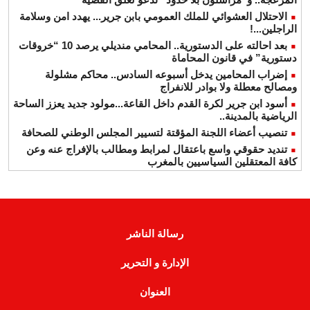
الاحتلال العشوائي للملك العمومي بابن جرير... يهدد امن وسلامة
الراجلين...!
بعد احالته على الدستورية.. المحامي منديلي يرصد 10 “خروقات
دستورية” في قانون المحاماة
إضراب المحامين يدخل أسبوعه السادس.. محاكم مشلولة
ومصالح معطلة ولا بوادر للانفراج
أسود ابن جرير لكرة القدم داخل القاعة...مولود جديد يعزز الساحة
الرياضية بالمدينة..
تنصيب أعضاء اللجنة المؤقتة لتسيير المجلس الوطني للصحافة
تنديد حقوقي واسع باعتقال لمرابط ومطالب بالإفراج عنه وعن
كافة المعتقلين السياسيين بالمغرب
رسالة الناشر
الإدارة و التحرير
العنوان