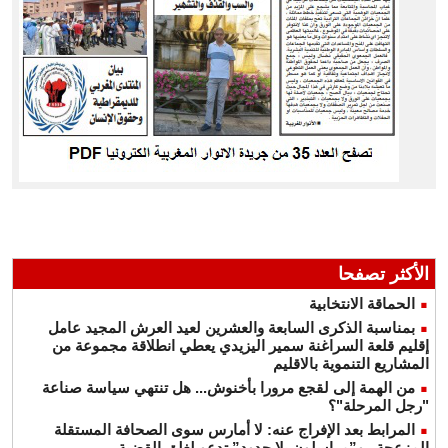
الأكثر تصفحا
الحماقة الانتخابية
بمناسبة الذكرى السابعة والعشرين لعيد العرش المجيد عامل
إقليم قلعة السراغنة سمير اليزيدي يعطي انطلاقة مجموعة من
المشاريع التنموية بالاقليم
من الهمة إلى لقجع مرورا بأخنوش... هل تنتهي سياسة صناعة
"رجل المرحلة"؟
المرابط بعد الإفراج عنه: لا أمارس سوى الصحافة المستقلة
المزعجة.. و”مراسلون بلا حدود” تدعو لغلق القضية