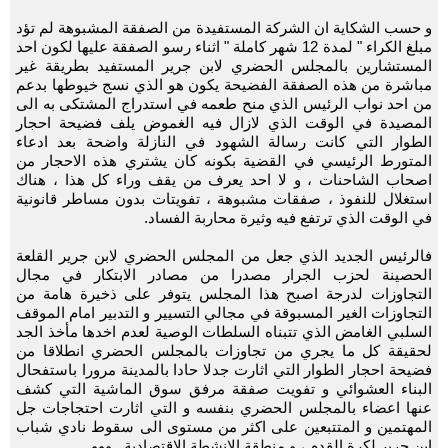
و حسب الشكاية ان الشركة المستفيدة من الصفقة المشبوهة لم تؤد
مبلغ الكراء " لمدة 12 شهر كاملة " اثناء رسو الصفقة عليها لكون احد
المستشارين بالمجلس الحضري لابن جرير المستفيد بطريقة غير
مباشرة من هذه الصفقة الفضيحة يكون هو الذي نسج خيوطها بدعم
من احد نواب الرئيس الذي منح طعمه في استدراج المشتكى به الى
المصيدة في الوقت الذي لازال فيه الغموض يلف فضيحة احجار
الطوار التي كانت رسالة الشهود في النازلة واضحة بعد ادعاء
المتورط الرئيسي في القضية بكونه كان يشتري هذه الاحجار من
اصحاب الشاحنات ، و لا احد يعرف من يقف وراء كل هذا ، هناك
استغلال للنفوذ ، صفقات مشبوهة ، تفويتات بدون مساطر قانونية
في الوقت الذي ترتفع فيه وثيرة محاربة الفساد.
فالرئيس الجديد الذي جعل من المجلس الحضري لابن جرير القلعة
الحصينة لحزب الجرار مصدرا من مصادر الابتكار في مجال
التجاوزات لدرجة اصبح هذا المجلس يتوفر على ذخيرة هامة من
التجاوزات الغير المسبوقة في مجالي التسيير و التدبير امام الموقف
السلبي الغامض الذي تتبناه السلطات الوصية لعدم اخدها مأخذ الجد
لحقيقة كل ما يجري من تجاوزات بالمجلس الحضري انطلاقا من
فضيحة احجار الطوار التي اثارت جدلا حادا بالمدينة مرورا باستفحال
البناء العشوائي و تفويت صفقة مرفق سوق الماشية التي كشف
عنها اعضاء بالمجلس الحضري بنفسه و التي اثارت احتجاجات جل
المهتمين و المتتبعين على اكثر من مستوى الى سقوط نادي شباب
ابن جرير لكرة القدم ، و منطقة الانشطة الاقتصادية ..ووو..