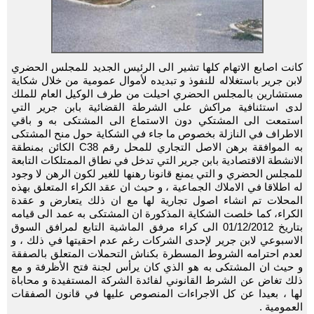
كانت اصابع الاتهام كلها تشير الى الرئيس الجديد للمجلس الحضري
لابن جرير باستغلاله للنفوذ و تبديده لأموال عمومية من خلال شكاية
مستشارين بالمجلس الحضري احيلت من طرف الوكيل العام للملك
لدى استئنافية مراكش على الشرطة القضائية بابن جرير التي
استمعت الى المشتكي دون الاستماع الى المشتكى به و باقي
الاطراف في النازلة بخصوص ما جاء في الشكاية حول منح المشتكى
به الموافقة برهن الاصل التجاري للمحل رقم C38 الكائن بمنطقة
الانشطة الاقتصادية بابن جرير التي تدخل في نطاق الممتلكات التابعة
للمجلس الحضري و التي يمنع قانونا رهنها للغير لكون الرهن لا وجود
له اطلاقا في الاملاك الجماعية ، و حيث ان عقد الكراء المتعلق بهذه
المحلات تم انشاء اصول تجارية لها مع ان ذلك يتعارض و عقدة
الكراء، كما خلصت الشكاية المذكورة ان المشتكى به عمد الى قيامه
بتاريخ 01/12/2012 الى كراء مرفق الماشية التابع لمرافق السوق
الاسبوعي لابن جرير لإحدى الشركات رغم عدم احقيتها في ذلك ، و
لعدم احترامه الشروط المسطرة بكناش التحملات المتعلق بالصفقة
و حيث ان المشتكى به هو الذي كان يرأس لجنة فتح الأظرفة و مع
ذلك تغاض عن الشرط القانوني لفائدة الشركة المستفيدة و محاباة
لها ، بعيدا عن كل الاجراءات المنصوص عليها في قانون الصفقات
العمومية .