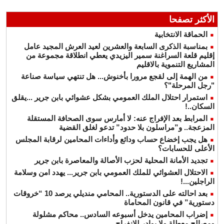
الأكثر تصفحا
الحماقة الانتخابية
بمناسبة الذكرى السابعة والعشرين لعيد العرش المجيد عامل
إقليم قلعة السراغنة سمير اليزيدي يعطي انطلاقة مجموعة من
المشاريع التنموية بالاقليم
من الهمة إلى لقجع مرورا بأخنوش... هل تنتهي سياسة صناعة
"رجل المرحلة"؟
استمرار احتلال الملك العمومي بشكل عشوائي بابن جرير ...يقلق
السكان..!
المرابط بعد الإفراج عنه: لا أمارس سوى الصحافة المستقلة
المزعجة.. و”مراسلون بلا حدود” تدعو لغلق القضية
هل يجب إخضاع حساب ودائع وأداءات المحامين لرقابة المجلس
الأعلى للحسابات؟
تجديد الأمانة المحلية لحزب الأصالة والمعاصرة بابن جرير
الاحتلال العشوائي للملك العمومي بابن جرير... يهدد امن وسلامة
الراجلين...!
بعد احالته على الدستورية.. المحامي منديلي يرصد 10 “خروقات
دستورية” في قانون المحاماة
إضراب المحامين يدخل أسبوعه السادس.. محاكم مشلولة
ومصالح معطلة ولا بوادر للانفراج