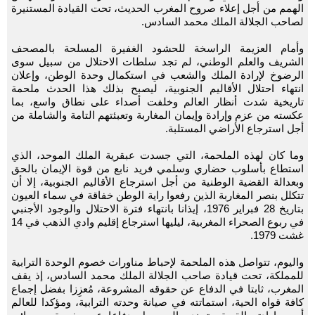
الهمم من أجل إعلاء صروح المغرب الحديث، تحت القيادة المستنيرة
لصاحب الجلالة الملك محمد السادس.
وأمام العزيمة الراسخة للحشود الغفيرة المسلحة بالمصحف
الشريف والعلم الوطني، لم تجد سلطات الاحتلال من سبيل سوى
الرضوخ لإرادة الملك والشعب في استكمال وحدة الوطن، وإعلان
انتهاء احتلال الأقاليم الجنوبية، ليصبح بذلك هذا الحدث ملحمة
تاريخية شدت أنظار العالم وخلفت أصداء على نطاق واسع، بما
عكسته من عزم وإرادة وإيمان المغاربة وتعبئتهم التامة والشاملة من
أجل استرجاع الأراضي المستلبة.
وما كان لهذه الملحمة، التي جسدت عبقرية الملك الموحد، الذي
استطاع بأسلوب حضاري وسلمي فريد نابع من قوة الإيمان بالحق
وبعدالة القضية الوطنية من أجل استرجاع الأقاليم الجنوبية، إلا أن
تتكلل بنصر المغاربة الذين رفعوا راية الوطن خفاقة في سماء العيون
بتاريخ 28 فبراير 1976، إيذانا بانتهاء فترة الاحتلال والوجود الأجنبي
في ربوع الصحراء المغربية، ليليها استرجاع إقليم وادي الذهب في 14
غشت 1979.
واليوم، تتواصل هذه الملحمة لإحباط مناورات خصوم الوحدة الترابية
للمملكة، تحت قيادة صاحب الجلالة الملك محمد السادس، إذ يقف
المغرب، ثابتا في الدفاع عن حقوقه المشروعة، مُعزِزا بفضل إجماع
كافة قواه الحية، استماتته في صيانة وحدته الترابية، ومؤكدا للعالم