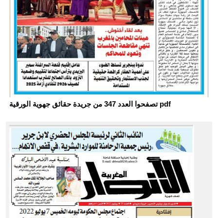
تصفحوا العدد 347 من جريدة حقائق جهوية الورقية pdf