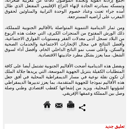
أجمع إرادته القوية وتجنده الموصول دفاعا عن مغربية صحرائه،
وتمسكه بمبادرته الجادة لإنهاء النزاع الإقليمي المفتعل الذي طال
أمده جراء تعنت وعناد خصوم الوحدة الترابية والمناوئين لحقوق
المغرب على أراضيه المسترجعة.
ومن ثمار الدينامية التنموية المتواصلة بالأقاليم الجنوبية للمملكة،
ذلك الورش المفتوح من المنجزات الكبرى، التي جعلت هذه الربوع
من البلاد تسجل أدنى معدلات الفقر ومستويات الفوارق الاجتماعية،
وأفضل النتائج في مجال الإنجازات الاجتماعية والخدمات الصحية
والسكن، وأعلى نسب نمو الناتج الداخلي الخام، وأفضل أداء لسوق
الشغل، مما يعزز بشكل مطرد جاذبيتها الاقتصادية.
وبفضل هذه الدينامية أضحت الأقاليم الجنوبية تشتمل أيضا على كافة
المتطلبات الكفيلة بتنزيل الجهوية الموسعة، التي يريدها جلالة الملك
أن تكون نقلة نوعية في مسار الديمقراطية المحلية في أفق جعل
هذه الأقاليم نموذجا للجهوية المتقدمة، بما يعزز تدبيرها الديمقراطي
لشؤونها المحلية، ويزيد من إشعاعها كقطب اقتصادي وطني وصلة
وصل بين المملكة وعمقها الإفريقي.
تعليق جديد