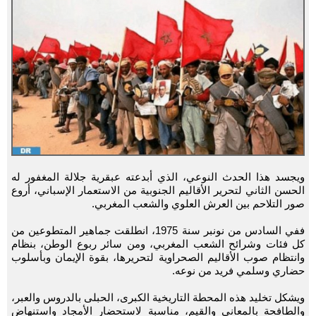
ويجسد هذا الحدث النوعي، الذي أبدعته عبقرية جلالة المغفور له
الحسن الثاني لتحرير الأقاليم الجنوبية من الاستعمار الإسباني، أروع
صور التلاحم بين العرش العلوي والشعب المغربي.
ففي السادس من نونبر سنة 1975، انطلقت جماهير المتطوعين من
كل فئات وشرائح الشعب المغربي، ومن سائر ربوع الوطن، بنظام
وانتظام صوب الأقاليم الصحراوية لتحريرها، بقوة الإيمان وبأسلوب
حضاري وسلمي فريد من نوعه.
ويشكل تخليد هذه المحطة التاريخية الكبرى، الحبلى بالدروس والعبر،
والطافحة بالمعاني والقيم، مناسبة لاستحضار الأمجاد واستنهاض