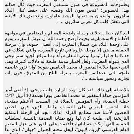
وطموحاته المشروعة في صون مستقبل المغرب حيث قال جلالته
بهذا الخصوص: “فنحن بعون الله وفضله على حفظ كيان البلاد
ساهرون، ولضمان مستقبلها المجيد عاملون، ولتحقيق تلك الأمنية
التي تنعش قلب كل مغربي سائرون …”.
لقد كان خطاب جلالته رسالة واضحة المعالم والمضامين في مواجهة
الأطماع الاستعمارية، بحيث أوضح رحمه الله أن عرش المغرب يقوم
على وحدة البلاد من شمال المغرب إلى أقصى جنوبه، وأن مرحلة
الحماية ما هي إلا مرحلة عابرة في تاريخ المغرب، والتي شكلت في
حد ذاتها حافزا رئيسيا لوعي المغاربة بأهمية الموقع الجيو-استراتيجي
الذي يتبوأه المغرب. ولعل اختيار مدينة طنجة له دلالات كبيرة، وهي
التي خصها جلالة المغفور له محمد الخامس بقوله: “وأن نزور عاصمة
طنجة التي نعدها من المغرب بمنزلة التاج من المفرق، فهي باب
تجارته ومحور سياسته…”.
بالإضافة إلى ذلك، فقد كان لهذه الزيارة جانب روحي، إذ ألقى أمير
المؤمنين جلالة المغفور له محمد الخامس يوم الجمعة 10 أبريل 1947
خطبة الجمعة، وأم المؤمنين بالصلاة في المسجد الأعظم بطنجة،
حاثا الشعب المغربي على التمسك برابطة الدين، فهي الحصن
الحصين لأمتنا ضد مطامع الغزاة. لذلك، نجد أن الرحلة الملكية
التاريخية إلى طنجة كان لها وقع بمثابة الصدمة بالنسبة لسلطات
الحماية التي أربكت حساباتها، فأقدمت على الفور على عزل المقيم
العام الفرنسي “ايريك لابون”، ليحل محله الجنرال “جوان”، الذي بدأ