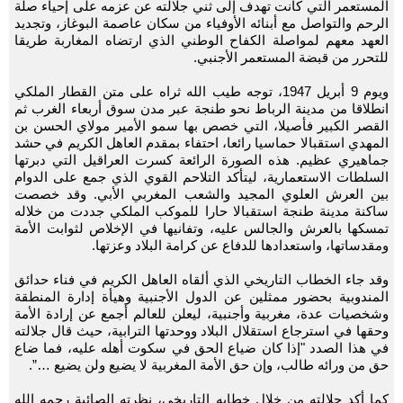
المستعمر التي كانت تهدف إلى ثني جلالته عن عزمه على إحياء صلة
الرحم والتواصل مع أبنائه الأوفياء من سكان عاصمة البوغاز، وتجديد
العهد معهم لمواصلة الكفاح الوطني الذي ارتضاه المغاربة طريقا
للتحرر من قبضة المستعمر الأجنبي.
ويوم 9 أبريل 1947، توجه طيب الله ثراه على متن القطار الملكي
انطلاقا من مدينة الرباط نحو طنجة عبر مدن سوق أربعاء الغرب ثم
القصر الكبير فأصيلا، التي خصص بها سمو الأمير مولاي الحسن بن
المهدي استقبالا حماسيا رائعا، احتفاء بمقدم العاهل الكريم في حشد
جماهيري عظيم. هذه الصورة الرائعة كسرت العراقيل التي دبرتها
السلطات الاستعمارية، ليتأكد التلاحم القوي الذي جمع على الدوام
بين العرش العلوي المجيد والشعب المغربي الأبي. وقد خصصت
ساكنة مدينة طنجة استقبالا حارا للموكب الملكي جددت من خلاله
تمسكها بالعرش والجالس عليه، وتفانيها في الإخلاص لثوابت الأمة
ومقدساتها، واستعدادها للدفاع عن كرامة البلاد وعزتها.
وقد جاء الخطاب التاريخي الذي ألقاه العاهل الكريم في فناء حدائق
المندوبية بحضور ممثلين عن الدول الأجنبية وهيأة إدارة المنطقة
وشخصيات عدة، مغربية وأجنبية، ليعلن للعالم أجمع عن إرادة الأمة
وحقها في استرجاع استقلال البلاد ووحدتها الترابية، حيث قال جلالته
في هذا الصدد "إذا كان ضياع الحق في سكوت أهله عليه، فما ضاع
حق من ورائه طالب، وإن حق الأمة المغربية لا يضيع ولن يضيع …”.
كما أكد جلالته من خلال خطابه التاريخي، نظرته الصائبة رحمه الله