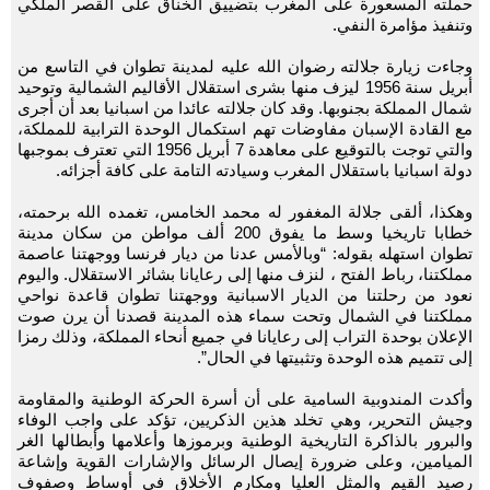
حملته المسعورة على المغرب بتضييق الخناق على القصر الملكي
وتنفيذ مؤامرة النفي.
وجاءت زيارة جلالته رضوان الله عليه لمدينة تطوان في التاسع من
أبريل سنة 1956 ليزف منها بشرى استقلال الأقاليم الشمالية وتوحيد
شمال المملكة بجنوبها. وقد كان جلالته عائدا من اسبانيا بعد أن أجرى
مع القادة الإسبان مفاوضات تهم استكمال الوحدة الترابية للمملكة،
والتي توجت بالتوقيع على معاهدة 7 أبريل 1956 التي تعترف بموجبها
دولة اسبانيا باستقلال المغرب وسيادته التامة على كافة أجزائه.
وهكذا، ألقى جلالة المغفور له محمد الخامس، تغمده الله برحمته،
خطابا تاريخيا وسط ما يفوق 200 ألف مواطن من سكان مدينة
تطوان استهله بقوله: “وبالأمس عدنا من ديار فرنسا ووجهتنا عاصمة
مملكتنا، رباط الفتح ، لنزف منها إلى رعايانا بشائر الاستقلال. واليوم
نعود من رحلتنا من الديار الاسبانية ووجهتنا تطوان قاعدة نواحي
مملكتنا في الشمال وتحت سماء هذه المدينة قصدنا أن يرن صوت
الإعلان بوحدة التراب إلى رعايانا في جميع أنحاء المملكة، وذلك رمزا
إلى تتميم هذه الوحدة وتثبيتها في الحال”.
وأكدت المندوبية السامية على أن أسرة الحركة الوطنية والمقاومة
وجيش التحرير، وهي تخلد هذين الذكريين، تؤكد على واجب الوفاء
والبرور بالذاكرة التاريخية الوطنية وبرموزها وأعلامها وأبطالها الغر
الميامين، وعلى ضرورة إيصال الرسائل والإشارات القوية وإشاعة
رصيد القيم والمثل العليا ومكارم الأخلاق في أوساط وصفوف