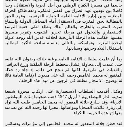
حاسما في مسيرة الكفاح الوطني من أجل الحرية والاستقلال، وحدا
فاصلا بين عهدين: عهد الصراع بين القصر الملكي، ومعه طلائع الحركة
الوطنية، وبين إدارة الإقامة العامة للحماية الفرنسية، وعهد الجهر
بالمطالبة بحق المغرب في الاستقلال أمام المحافل الدولية وإسماع
صوت المغرب بالخارج، والعالم آنذاك يتطلع لطي حقبة التوسع
الاستعماري والدخول في مرحلة تحرير الشعوب وتقرير مصيرها
بنفسها. فكانت هذه الرحلة التاريخية لجلالته قدس الله روحه عنوانا
لوحدة المغرب وتماسكه، وبالتالي مناسبة سانحة لتأكيد المطالبة
باستقلال البلاد وحريتها وسيادتها.
وما أن علمت سلطات الإقامة العامة برغبة جلالته رضوان الله عليه،
حتى عمدت إلى محاولة إفشال مخطط الرحلة الملكية وزرع العراقيل
والعقبات في طريقها، لكنها لم تنجح في ذلك، إذ جاء رد جلالة
المغفور له محمد الخامس رحمه الله على مبعوث الإقامة العامة قائلا
له بوضوح: “لا مجال مطلقا في الرجوع عن مبدأ هذه الرحلة”.
وهكذا، أقدمت السلطات الاستعمارية على ارتكاب مجزرة شنيعة
بمدينة الدار البيضاء يوم 7 أبريل 1947 ذهب ضحيتها مئات المواطنين
الأبرياء، وقد سارع جلالة المغفور له محمد الخامس طيب الله ثراه
إلى زيارة عائلات الضحايا ومواساتها، معبرا لها رحمه الله عن تضامنه
معها إثر هذه الجريمة النكراء.
لقد فطن جلالة المغفور له محمد الخامس إلى مؤامرات ودسائس