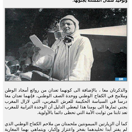
وتوحيد شمال المملكة بجنوبها.
والذكرتان معا ، بالإضافة الى كونهما تعدان من روائع أمجاد الوطن
وملامح في الكفاح الوطني ووحدة الصف الوطني، فإنهما تعدان معا
درسا في السياسة الحكيمة للعرش المغربي، التي لازال المغرب
يجني ثمارها الى يومنا هذا ليعطي الدليل أن الوحدة الترابية للمغرب
تعد ثابتا من ثوابت الأمة التي تحظى دائما بالأولوية.
كما أن الزيارتين الميمونتين ملحمتان من ملاحم الكفاح الوطني الذي
لم يفتر أبدا تخليدهما بفخر واعتزاز وإكبار، ويتماهى بهما المغاربة