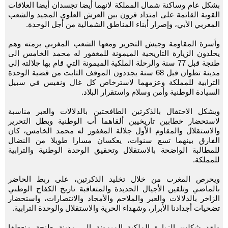
بشكل عام وساكنة شمال المملكة لانهما أيضا تجسدان أيضا العلاقات
القوية القائمة على امتداد قرون بين العرش العلوي المجيد والشعب
المغربي الأبي، وإصرار أبناء المناطق الشمالية من أجل الوحدة.
وأسرة المقاومة وجيش التحرير ومعها الشعب المغربي برمته وهم
يخلدون الزيارة التاريخية الميمونة للمغفور له محمد الخامس الى
طنجة قبل 77 سنة والرحلة الملكية الميمونة التي قام بها جلالته إلى
مدينة تطوان قبل 68 سنة يجددون الموقف الثابت من قضية الوحدة
الترابية للمملكة وعزمهما لاسترخاص كل غال ونفيس في سبيل
السيادة الوطنية وأمن وسلام واستقرار البلاد.
ويشكل الاحتفال بالذكرتين الطافحتين بالدلالات والعبر مناسبة
لاستحضار خطابين تاريخيين ألقاهما أب الوطنية وبطل التحرير
والاستقلال والمقاوم الأول جلالة المغفور له محمد الخامس، كان
الفارق بينهما تسع سنوات، يعكسان مسارا طويلا من النضال
للمطالبة الواضحة بالاستقلال وتحقيق الوحدة الوطنية والترابية
للمملكة.
ويحرص المغرب من خلال تخليد الذكرتين، على ربط الحاضر
بالماضي وتلقين الأجيال الجديدة والمتعاقبة تاريخ الكفاح الوطني
الزاخر بالدلالات والعبر والملاحم والأمجاد والانتصارات، واستحضار
تضحيات أجدادنا الأبرار، وشهداء الحرية والاستقلال والوحدة الترابية.
ولقد شكلت الزيارة الملكية الميمونة إلى مدينة طنجة منعطفا