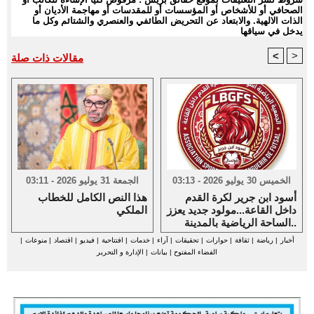
الصحافي أو للأشخاص أو المؤسسات أو للمقدسات أو مهاجمة الأديان أو
الذات الالهية. والابتعاد عن التحريض الطائفي والعنصري والشتائم وكل ما
يدخل في سياقها
<
>
مقالات ذات صلة
الخميس 30 يوليو 2026 - 03:13
الجمعة 31 يوليو 2026 - 03:11
أسود ابن جرير لكرة القدم
هذا النص الكامل للخطاب
داخل القاعة...مولود جديد يعزز
الملكي
الساحة الرياضية بالمدينة..
أخبار
|
رياضة
|
ثقافة
|
حوارات
|
تحقيقات
|
آراء
|
خدمات
|
افتتاحية
|
فيديو
|
اقتصاد
|
منوعات
|
الفضاء المفتوح
|
بيانات
|
الإدارة و التحرير