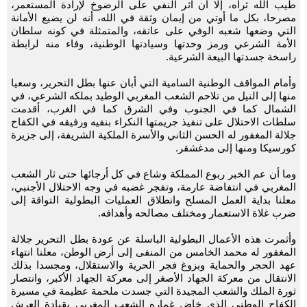
طيب الله ثراه، إلا أن آثر النفي على الرضوخ لإرادة المستعمر،
مصرحا، بكل ما أوتي من إيمان وثقة في الله، أنه لن يضيع الأمانة
التي وضعها شعبه الوفي على عاتقه، والمتمثلة في كونه سلطان
الأمة الشرعي ورمز وحدتها وسيادتها الوطنية، وفاء منه لرابطة
راسخة جسدتها البيعة الشرعية.
وأمام المواقف الوطنية السامية التي أبان عنها بطل التحرير، وسعيا
منها إلى النيل من تلاحم الشعب المغربي الوطيد بملكه الشرعي، في
الشمال كما في الجنوب وفي الشرق كما في الغرب، أقدمت
سلطات الاحتلال على تنفيذ جريمتها النكراء بنفيه ورفيقه في الكفاح
جلالة المغفور له الحسن الثاني والأسرة الملكية الشريفة، إلى جزيرة
كورسيكا ومنها إلى مدغشقر.
وما أن عم الخبر ربوع المملكة وشاع في كل أرجائها حتى ثار الشعب
المغربي في انتفاضة عارمة، وتفجر غضبه في وجه الاحتلال الأجنبي،
معلنا بداية العمل المسلح وانطلاق العمليات البطولية التواقة إلى
ضرب غلاة الاستعمار ومختلف مصالحه وأهدافه.
وأثمرت هذه الأعمال البطولية الباسلة عن عودة بطل التحرير جلالة
المغفور له محمد الخامس من المنفى إلى أرض الوطن، معلنا انتهاء
عهد الحجر والحماية وبزوغ فجر الحرية والاستقلال، ومجسدا بذلك
الانتقال من معركة الجهاد الأصغر إلى معركة الجهاد الأكبر، وانتصار
ثورة الملك والشعب المجيدة التي جسدت ملحمة عظيمة في مسيرة
الكفاح الوطني الذي خاض غماره الشعب المغربي بقيادة العرش