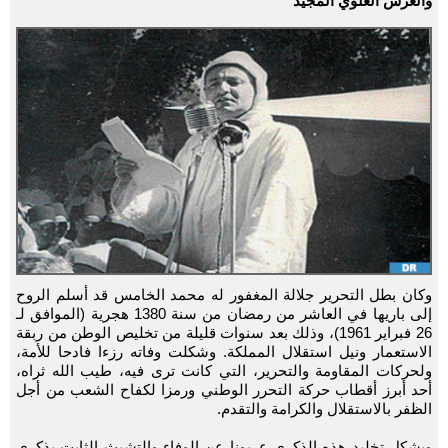
والعرش العلوي المجيد
وكان بطل التحرير جلالة المغفور له محمد الخامس قد أسلم الروح
إلى باريها في العاشر من رمضان من سنة 1380 هجرية (الموافق لـ
26 فبراير 1961)، وذلك بعد سنوات قليلة من تخليص الوطن من ربقة
الاستعمار ونيل استقلال المملكة. وشكلت وفاته رزءا فادحا للأمة،
ولحركات المقاومة والتحرير، التي كانت ترى فيه، طيب الله ثراه،
أحد أبرز أقطاب حركة التحرر الوطني ورمزا لكفاح الشعب من أجل
الظفر بالاستقلال والكرامة والتقدم.
ويشكل تخليد هذه الذكرى عربونا عن الوفاء والتشبث الثابت بذكرى