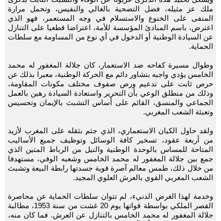
ملك عز مثيله، فضل التضحية بالغالي والنفيس، وتحمل مرارة
المنفى على الخنوع والاستسلام في وجه المستعمر، فهو الذي
اعترض، باسم المبادئ المؤسسة للأمة، اعتراضا قطعيا على التنازل
عن السيادة الوطنية أو الدخول في أي نوع من المساومة مع سلطات
الحماية.
وطوال مسيرة كفاحه ضد الاستعمار، كان جلالة المغفور له محمد
الخامس يؤدي واجبه بتشاور دائم مع الحركة الوطنية، معبرا بذلك عن
حرص ثابت على تدعيم ورص صفوف مختلف مكونات المقاومة،
وذلك من منطلق الوعي بأن التحرير واستعادة السيادة رهين بالعمل
الجماعي والمنسق، القائم على أساس التشبث بالإيمان وتحسيس
وتعبئة الشعب المغربي.
ولقد حاول الكيان الاستعماري، الذي جثم بثقله على المغرب لأزيد
من أربعة عقود، تسخير كافة الوسائل وتوظيف جميع الأساليب
المتاحة للمساس بالوحدة الوطنية والنيل من الرباط المتين الذي
جمع بين جلالة المغفور له محمد الخامس وشعبه الوفي، مستهدفا
من خلال ذلك، طمس معالم آصرة قوية جسدتها رابطة البيعة وتشبث
الشعب المغربي القوي بالعرش العلوي المجيد.
وخدمة لهذا الغرض الدنيء، لم تتوان سلطات الحماية عن محاصرة
القصر الملكي بواسطة قواتها يوم 20 غشت من سنة 1953، مطالبة
جلالة المغفور له محمد الخامس بالتنازل عن العرش. فما كان منه،