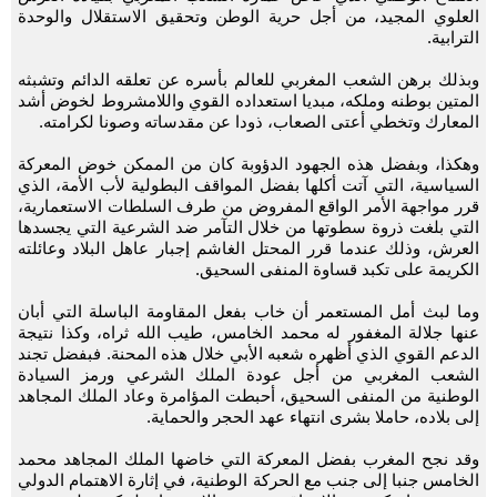
العلوي المجيد، من أجل حرية الوطن وتحقيق الاستقلال والوحدة
الترابية.
وبذلك برهن الشعب المغربي للعالم بأسره عن تعلقه الدائم وتشبثه
المتين بوطنه وملكه، مبديا استعداده القوي واللامشروط لخوض أشد
المعارك وتخطي أعتى الصعاب، ذودا عن مقدساته وصونا لكرامته.
وهكذا، وبفضل هذه الجهود الدؤوبة كان من الممكن خوض المعركة
السياسية، التي آتت أكلها بفضل المواقف البطولية لأب الأمة، الذي
قرر مواجهة الأمر الواقع المفروض من طرف السلطات الاستعمارية،
التي بلغت ذروة سطوتها من خلال التآمر ضد الشرعية التي يجسدها
العرش، وذلك عندما قرر المحتل الغاشم إجبار عاهل البلاد وعائلته
الكريمة على تكبد قساوة المنفى السحيق.
وما لبث أمل المستعمر أن خاب بفعل المقاومة الباسلة التي أبان
عنها جلالة المغفور له محمد الخامس، طيب الله ثراه، وكذا نتيجة
الدعم القوي الذي أظهره شعبه الأبي خلال هذه المحنة. فبفضل تجند
الشعب المغربي من أجل عودة الملك الشرعي ورمز السيادة
الوطنية من المنفى السحيق، أحبطت المؤامرة وعاد الملك المجاهد
إلى بلاده، حاملا بشرى انتهاء عهد الحجر والحماية.
وقد نجح المغرب بفضل المعركة التي خاضها الملك المجاهد محمد
الخامس جنبا إلى جنب مع الحركة الوطنية، في إثارة الاهتمام الدولي