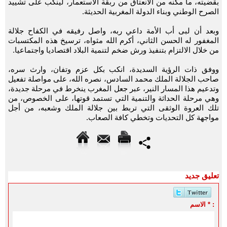
بقضيته، ما مكنه من الانعتاق من ربقة الاستعمار، لينكب على تشييد
الصرح الوطني وبناء الدولة المغربية الحديثة.
وبعد أن لبى أب الأمة داعي ربه، واصل رفيقه في الكفاح جلالة
المغفور له الحسن الثاني، أكرم الله مثواه، ترسيخ هذه المكتسبات
من خلال الالتزام بتنفيذ ورش ضخم لتنمية البلاد اقتصاديا واجتماعيا.
ووفق ذات الرؤية السديدة، انكب بكل عزم وتفان، وارث سره،
صاحب الجلالة الملك محمد السادس، نصره الله، على مواصلة تفعيل
وتدعيم هذا المسار النير، عبر جعل المغرب ينخرط في مرحلة جديدة،
وهي مرحلة الحداثة والتنمية التي تستمد قوتها، على الخصوص، من
تلك العروة الوثقى التي تربط بين جلالة الملك وشعبه، من أجل
مواجهة كل التحديات وتخطي كافة الصعاب.
تعليق جديد
الاسم * :