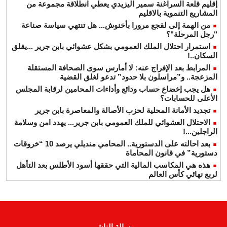
إقليم قلعة السراغنة سمير اليزيدي يعطي انطلاقة مجموعة من
المشاريع التنموية بالاقليم
من الهمة إلى لقجع مرورا بأخنوش... هل تنتهي سياسة صناعة
"رجل المرحلة"؟
استمرار احتلال الملك العمومي بشكل عشوائي بابن جرير ...يقلق
السكان..!
المرابط بعد الإفراج عنه: لا أمارس سوى الصحافة المستقلة
المزعجة.. و”مراسلون بلا حدود” تدعو لغلق القضية
هل يجب إخضاع حساب ودائع وأداءات المحامين لرقابة المجلس
الأعلى للحسابات؟
تجديد الأمانة المحلية لحزب الأصالة والمعاصرة بابن جرير
الاحتلال العشوائي للملك العمومي بابن جرير... يهدد امن وسلامة
الراجلين...!
بعد احالته على الدستورية.. المحامي منديلي يرصد 10 “خروقات
دستورية” في قانون المحاماة
هذه هي المكاسب المالية التي حققها أسود الأطلس بعد التأهل
لربع نهائي كأس العالم
رسالة الناشر