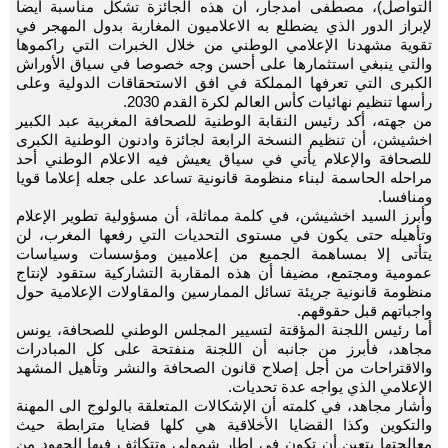
التواصل)، مصطفى أمدجار، أن هذه الجائزة تشكل مناسبة أيضا
لإبراز الدور الذي يضطلع به الاعلاميون المغاربة بدول المهجر في
تقوية مشهدنا الإعلامي الوطني من خلال الخبرات التي راكموها
والتي ينبغي استثمارها على أحسن وجه خصوصا في سياق الأوراش
الكبرى التي تعرفها المملكة في افق الاستحقاقات الدولية وعلى
رأسها تنظيم نهائيات كأس العالم لكرة القدم 2030.
من جهته، أكد رئيس النقابة الوطنية للصحافة المغربية عبد الكبير
اخشيشن، أن تنظيم النسخة الرابعة لجائزة وادنون الوطنية الكبرى
للصحافة والإعلام يأتي في سياق يعيش فيه الاعلام الوطني أحد
مراحله الحاسمة لبناء منظومة قانونية تساعد على جعله إعلاما قويا
ومنافسا.
وأبرز السيد اخشيشن، في كلمة مماثلة، أن مسؤولية تطوير الإعلام
وتأهيله حتى يكون في مستوى التحديات التي رفعها المغرب، لن
يتأتى إلا بمساهمة الجميع من إعلاميين ومؤسسات وسياسات
عمومية ومجتمع، مضيفا أن هذه المقاربة التشاركية ستقود لإنتاج
منظومة قانونية جريئة تسائل الممارسين والمقاولات الإعلامية حول
واجباتهم قبل حقوقهم.
أما رئيس اللجنة المؤقتة لتسيير المجلس الوطني للصحافة، يونس
مجاهد، فأبرز من جانبه أن اللجنة منفتحة على كل المبادرات
والاقتراحات من أجل إصلاح قانون الصحافة والنشر وتأهيل المشهد
الإعلامي الذي يواجه عدة تحديات.
وأشار مجاهد، في كلمته أن الإشكالات المتعلقة بالولوج الى المهنة
والتكوين وكذا القضايا الأخلاقية هي كلها قضايا مترابطة حيث
معالجتها يتعين أن تكون في إطار شمولي وتتكاثف فيها الجهود من