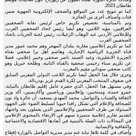
طانطان 2023.
كما تم تتويج عدد من المواقع والصحف الإلكترونية الجهوية ضمن
فئات وأصناف أخرى من الجائزة.
وتم بالمناسبة، تخصيص تكريم خاص لرئيس نقابة الصحفيين
العراقيين، مؤيد اللامي، وهو أيضا رئيس اتحاد الصحفيين العرب،
وللإعلامي الأردني عبد الوهاب الزغيلات، رئيس لجنة الحريات باتحاد
الصحفيين العرب.
كما تم تكريم إعلاميين مغاربة ببلدان المهجر وهم محمد عمور مدير
قناة الجزيرة الرياضية الإخبارية، وهاشم أهل برا صحفي بقناة
الجزيرة الانجليزية، وعبد الصمد ناصر صحفي وخبير إعلامي، فضلا
عن تكريم سناء رحيمي صحفية بالقناة الثانية، وطلحة جبريل وهو
كاتب صحفي سوداني مقيم بالمغرب.
وجرى خلال هذا الحفل أيضا تكريم اللاعب الدولي المغربي السابق
في صفوف المنتخب المغربي لكرة القدم عزيز بودربالة.
وفي مستهل هذا الحفل، الذي حضره عامل إقليم طانطان بالنيابة،
عمرو حمدة، ومنتخبين، وإعلاميين ورياضيين وأكاديميين، أكد وزير
الثقافة والشباب والتواصل، محمد المهدي بنسعيد، أن جائزة واد نون
للصحافة والإعلام التي تشكل رافدا حيويا لتسليط الضوء على الجهود
المبذولة من طرف الصحفيين والإعلاميين الذين يعملون بجد واجتهاد
لتقديم تقارير إعلامية متميزة تسهم في الارتقاء بالمحتوى الإعلامي
في المجالات ذات الصلة بالتنمية في أبعادها الاقتصادية والاجتماعية
والثقافية والإنسانية.
وأضاف في كلمة تلاها نيابة عنه مدير مديرية التواصل بالوزارة (قطاع