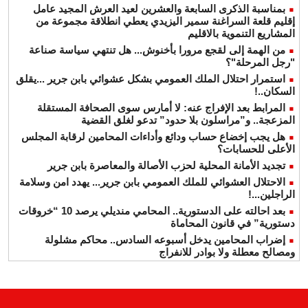
بمناسبة الذكرى السابعة والعشرين لعيد العرش المجيد عامل
إقليم قلعة السراغنة سمير اليزيدي يعطي انطلاقة مجموعة من
المشاريع التنموية بالاقليم
من الهمة إلى لقجع مرورا بأخنوش... هل تنتهي سياسة صناعة
"رجل المرحلة"؟
استمرار احتلال الملك العمومي بشكل عشوائي بابن جرير ...يقلق
السكان..!
المرابط بعد الإفراج عنه: لا أمارس سوى الصحافة المستقلة
المزعجة.. و”مراسلون بلا حدود” تدعو لغلق القضية
هل يجب إخضاع حساب ودائع وأداءات المحامين لرقابة المجلس
الأعلى للحسابات؟
تجديد الأمانة المحلية لحزب الأصالة والمعاصرة بابن جرير
الاحتلال العشوائي للملك العمومي بابن جرير... يهدد امن وسلامة
الراجلين...!
بعد احالته على الدستورية.. المحامي منديلي يرصد 10 “خروقات
دستورية” في قانون المحاماة
إضراب المحامين يدخل أسبوعه السادس.. محاكم مشلولة
ومصالح معطلة ولا بوادر للانفراج