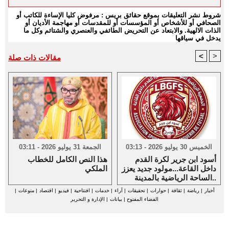
شروط نشر التعليقات بموقع حقائق بريس : مرفوض كليا الإساءة للكاتب أو
الصحافي أو للأشخاص أو المؤسسات أو للمقدسات أو مهاجمة الأديان أو
الذات الالهية. والابتعاد عن التحريض الطائفي والعنصري والشتائم وكل ما
يدخل في سياقها
<
>
مقالات ذات صلة
الخميس 30 يوليو 2026 - 03:13
الجمعة 31 يوليو 2026 - 03:11
أسود ابن جرير لكرة القدم
هذا النص الكامل للخطاب
داخل القاعة...مولود جديد يعزز
الملكي
الساحة الرياضية بالمدينة..
أخبار
|
رياضة
|
ثقافة
|
حوارات
|
تحقيقات
|
آراء
|
خدمات
|
افتتاحية
|
فيديو
|
اقتصاد
|
منوعات
|
الفضاء المفتوح
|
بيانات
|
الإدارة و التحرير