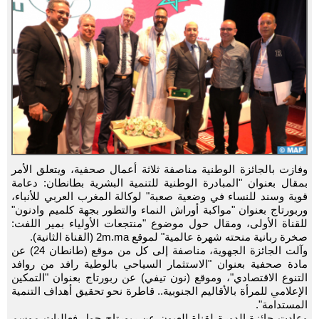
وفازت بالجائزة الوطنية مناصفة ثلاثة أعمال صحفية، ويتعلق الأمر
بمقال بعنوان "المبادرة الوطنية للتنمية البشرية بطانطان: دعامة
قوية وسند للنساء في وضعية صعبة" لوكالة المغرب العربي للأنباء،
وربورتاج بعنوان "مواكبة أوراش النماء والتطور بجهة كلميم وادنون"
للقناة الأولى، ومقال حول موضوع "منتجعات الأولياء بمير اللفت:
صخرة ربانية منحته شهرة عالمية" لموقع 2m.ma (القناة الثانية).
وآلت الجائزة الجهوية، مناصفة إلى كل من موقع (طانطان 24) عن
مادة صحفية بعنوان "الاستثمار السياحي بالوطية رافد من روافد
التنوع الاقتصادي"، وموقع (نون تيفي) عن ربورتاج بعنوان "التمكين
الإعلامي للمرأة بالأقاليم الجنوبية.. قاطرة نحو تحقيق أهداف التنمية
المستدامة".
وعادت جائزة الدورة لقناة العيون عن ربورتاج حول فعاليات موسم