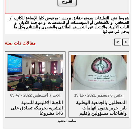
شروط نشر التعليقات بموقع حقائق بريس : مرفوض كليا الإساءة للكاتب أو
الصحافي أو للأشخاص أو المؤسسات أو للمقدسات أو مهاجمة الأديان أو
الذات الالهية. والابتعاد عن التحريض الطائفي والعنصري والشتائم وكل ما
يدخل في سياقها
<
>
مقالات ذات صلة
الاثنين 6 ديسمبر 2021 - 19:16
الاحد 7 أغسطس 2022 - 09:47
المعطلون بالجمعية الوطنية
اللجنة الاقليمية للتنمية
بابن جرير ينفون اتهامات
البشرية بخريبكة تصادق على
واشاعات مسؤولين بإقليم
146 مشروعا
الرحامنة حولهم
سياسة
|
مجتمع