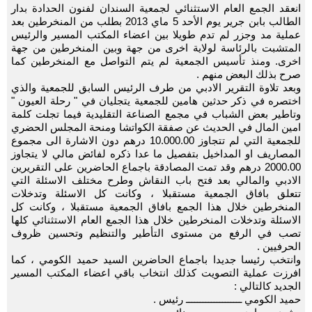
انعقد الجمع العام الاستثنائي لجمعية السندان لفنون الحدادة بدار
الطالب بابن جرير يوم الأحد 5 ماي 2013 بطلب من المنخرطين بعد
عملية مد وجزر لم تدم طويلا بين اعضاء المكتب المسير والرئيس
المتشبت بالرئاسة لولاية اخرى من جهة وبين المنخرطين من جهة
اخرى. ومنذ تأسيس الجمعية لم يتم التواصل مع المنخرطين كما
صرح بذلك البعض منهم .
وبعد تلاوة التقرير الادبي من طرف الرئيس السابق للجمعية والذي
اختصره في ذكر حدثين هامين للجمعية يتجليان في " رحلة العيون "
وتاطير بعض الشباب في مجمع الصناعة التقليدية فيما تجلت كلمة
امين المال في الحديث عن صفقة الكواتشا ومنحة المجلس الحضري
للجمعية التي لم تتجاوز 10.000.00 درهم دون الاشارة الى مجموع
المصاريف او المداخيل بتفصيل ما عدا ذكره لفائض مالي لا يتجاوز
2000.00 درهم وقد تمت المصادقة باجماع الحاضرين على التقريرين
الادبي والمالي بعد فتح باب النقاش وطرح مختلف الاسئلة التي
تتعلق بافاق الجمعية مستقبلا ، وكانت كل الاسئلة وتدخلات
المنخرطين خلال هذا الجمع بافاق الجمعية مستقبلا ، وكانت كل
الاسئلة وتدخلات المنخرطين خلال هذا الجمع العام الاستثنائي كلها
تصب في الرفع من مستوى التأطير والتنظيم وتحسين ظروف
الحرفيين .
وانتخب رئيسا جديدا باجماع الحاضرين السيد حميد الكومي ، كما
افرزت عملية التصويت كذلك انتخاب باقي اعضاء المكتب المسير
الجديد كالتالي :
حميد الكومي ــــــــــــــــــــ رئيس .