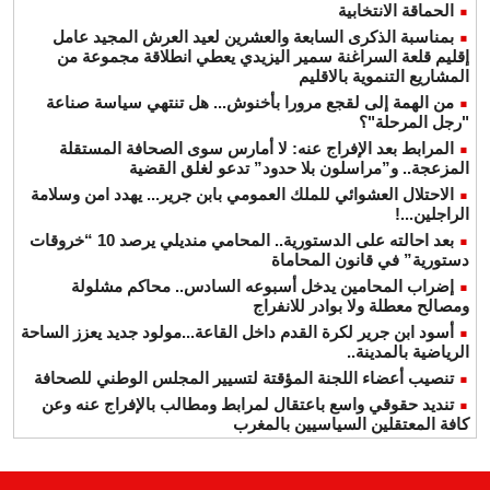
الحماقة الانتخابية
بمناسبة الذكرى السابعة والعشرين لعيد العرش المجيد عامل
إقليم قلعة السراغنة سمير اليزيدي يعطي انطلاقة مجموعة من
المشاريع التنموية بالاقليم
من الهمة إلى لقجع مرورا بأخنوش... هل تنتهي سياسة صناعة
"رجل المرحلة"؟
المرابط بعد الإفراج عنه: لا أمارس سوى الصحافة المستقلة
المزعجة.. و”مراسلون بلا حدود” تدعو لغلق القضية
الاحتلال العشوائي للملك العمومي بابن جرير... يهدد امن وسلامة
الراجلين...!
بعد احالته على الدستورية.. المحامي منديلي يرصد 10 “خروقات
دستورية” في قانون المحاماة
إضراب المحامين يدخل أسبوعه السادس.. محاكم مشلولة
ومصالح معطلة ولا بوادر للانفراج
أسود ابن جرير لكرة القدم داخل القاعة...مولود جديد يعزز الساحة
الرياضية بالمدينة..
تنصيب أعضاء اللجنة المؤقتة لتسيير المجلس الوطني للصحافة
تنديد حقوقي واسع باعتقال لمرابط ومطالب بالإفراج عنه وعن
كافة المعتقلين السياسيين بالمغرب