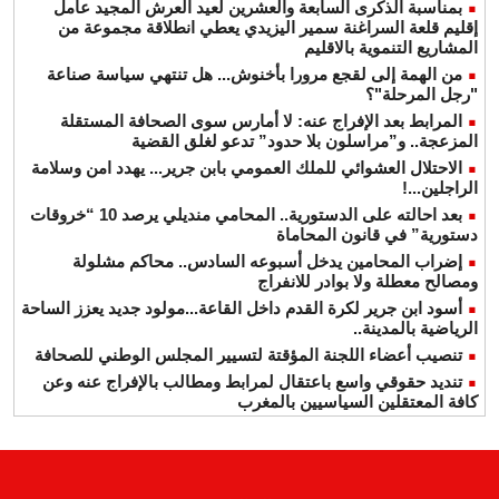
بمناسبة الذكرى السابعة والعشرين لعيد العرش المجيد عامل
إقليم قلعة السراغنة سمير اليزيدي يعطي انطلاقة مجموعة من
المشاريع التنموية بالاقليم
من الهمة إلى لقجع مرورا بأخنوش... هل تنتهي سياسة صناعة
"رجل المرحلة"؟
المرابط بعد الإفراج عنه: لا أمارس سوى الصحافة المستقلة
المزعجة.. و”مراسلون بلا حدود” تدعو لغلق القضية
الاحتلال العشوائي للملك العمومي بابن جرير... يهدد امن وسلامة
الراجلين...!
بعد احالته على الدستورية.. المحامي منديلي يرصد 10 “خروقات
دستورية” في قانون المحاماة
إضراب المحامين يدخل أسبوعه السادس.. محاكم مشلولة
ومصالح معطلة ولا بوادر للانفراج
أسود ابن جرير لكرة القدم داخل القاعة...مولود جديد يعزز الساحة
الرياضية بالمدينة..
تنصيب أعضاء اللجنة المؤقتة لتسيير المجلس الوطني للصحافة
تنديد حقوقي واسع باعتقال لمرابط ومطالب بالإفراج عنه وعن
كافة المعتقلين السياسيين بالمغرب