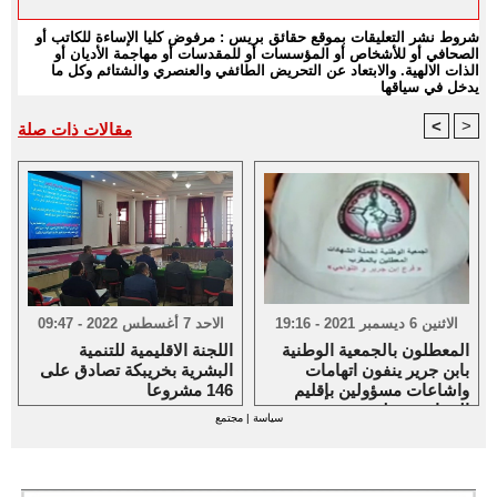
شروط نشر التعليقات بموقع حقائق بريس : مرفوض كليا الإساءة للكاتب أو
الصحافي أو للأشخاص أو المؤسسات أو للمقدسات أو مهاجمة الأديان أو
الذات الالهية. والابتعاد عن التحريض الطائفي والعنصري والشتائم وكل ما
يدخل في سياقها
<
>
مقالات ذات صلة
الاثنين 6 ديسمبر 2021 - 19:16
الاحد 7 أغسطس 2022 - 09:47
المعطلون بالجمعية الوطنية
اللجنة الاقليمية للتنمية
بابن جرير ينفون اتهامات
البشرية بخريبكة تصادق على
واشاعات مسؤولين بإقليم
146 مشروعا
الرحامنة حولهم
سياسة
|
مجتمع