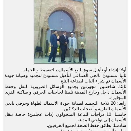
أولا: إنشاء أو تأهيل سوق لبيع الأسماك بالتقسيط و الجملة.
ثانيا: مستودع بالحي الصناعي لتأهيل مستودع لتجميد وصيانة جودة
الأسماك ثم شراء آليات لصناعة الثلج
ثالثا: شاحنتين مجهزتين بجميع الوسائل الضرورية لنقل وحفظ
الأسماك داخل وخارج المدينة تلبيتا لحاجيات الحرفي و ساكنة القرى
المجاورة.
رابعا: 20 ثلاجة التجميد لصيانة جودة الأسماك لطهاة وحرفي بائعي
الأسماك الطرية و أصحاب الدكاكين .
خامسا: 10 دراجات للباعة المتجولون (ذات عجلتين) خاصة بنقل
الأسماك إلى نواحي المدينة.
سادسا: بطائق حفظ الصحة لجميع الحرفيين.
سابعا: ألبسة موحدة( صيفية وشتوية)