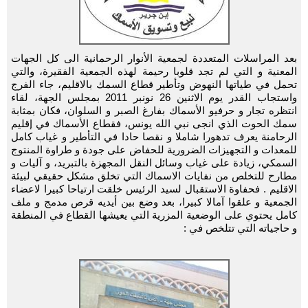
بعد المراسلات المتعددة لجمعية الأنوار الرحمانية الى كل الجهات
المعنية و التي لم تجد قلوبا رحيمة لهذه الجمعية الفقيرة، والتي
تحمل في طياتها النهوض وتأطير قطاع السمك بالاقليم، جاء الفرج
واستجاب القدر يوم الاثنين 26 نونبر 2011 بمجلس الجهة، لقاء
انتظره تجار و حرفيو الأسماك بفارغ الصبر و السلوان، فكان بمثابة
سمك الحوت الذي انجى نبي الله يونس، فقطاع الأسماك في إقليم
الرحامنة يعرف تدهورا شاملا و نقصا حادا في التأطير و غياب كامل
للمعدات و التجهيزات الضرورية للحفاض على جودة و طراوة المنتوج
السمكي، زيادة على غياب وسائل النقل المجهزة بالتبريد، و آليات و
مطارح للتخلص من نفايات الاسماك التي تخلق مشكل حقيقي لبيئة
الاقليم . فحفاوة الاستقبال لسيد الرئيس خلقت ارتياحا كبيرا لاعضاء
الجمعية و علقوا آمالا كبيرا، بعد وضع بين أيديه قرص مدمج و ملف
كامل يحتوي على الوضعية المزرية التي يعيشها القطاع في المنطقة
و حاجياته التي تتلخص في :