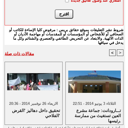
اشعاري عند وصول تعاليق جديدة
شروط نشر التعليقات بموقع حقائق بريس : مرفوض كليا الإساءة للكاتب أو
الصحافي أو للأشخاص أو المؤسسات أو للمقدسات أو مهاجمة الأديان أو
الذات الالهية. والابتعاد عن التحريض الطائفي والعنصري والشتائم وكل ما
يدخل في سياقها
<
>
مقالات ذات صلة
الثلاثاء 3 يونيو 2014 - 22:51
الاربعاء 26 نوفمبر 2014 - 20:36
تـــارودانت: جماعة مشرع
تحقيق داخل دهاليز 'القرض
العين تستغيث من ممارسة
الفلاحي'
رئيسها.
أخبار
|
رياضة
|
ثقافة
|
حوارات
|
تحقيقات
|
آراء
|
خدمات
|
افتتاحية
|
فيديو
|
اقتصاد
|
منوعات
|