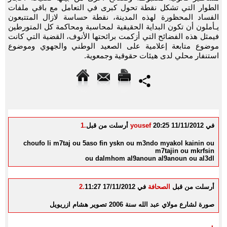
الطوار التي تشكل نقطة تحول كبرى في التعامل مع باقي ملفات
الفساد المحظورة لهذه المدينة، نقطة حساسة لازال المتتبعون
يـأملون أن تكون البداية الحقيقية لمحاسبة ومحاكمة كل المتورطين
فيمثل هذه الفضائح التي أزكمت برائحتها الأنوف، القضية التي كانت
موضوع متابعة إعلامية على الصعيد الوطني والجهوي وموضوع
استنفار محلي لدى هيئات حقوقية وجمعوية.
في 11/11/2012 20:25
yousef
أرسلت من قبل
1.
choufo li m7taj ou 5aso fin yskn ou m3ndo myakol kainin ou
m7tajin ou mkrfsin
ou dalmhom al9anoun al9anoun ou al3dl
أرسلت من قبل
الصحافة
في 17/11/2012 11:27
2.
صورة لشارع مولاي عبد الله سنة 2006 تصوير هشام ازريويل