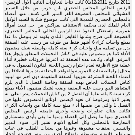
2011 بتاريخ 01/12/2011 كانت نتاجا لتجاوزات النائب الأول للرئيس-
الرئيس الحالي للمجلس الحضري بابن جرير- من خلال التسيير
العشوائي للمجلس، الفضيحة اللغز المثير التي كشف عنها أعضاء
بالمجلس الحضاري للمدينة التي كانت موضوع شكاية للسيد الوكيل
العام للملك لدى محكمة الاستئناف بمراكش من اجل تبديد أموال
عمومية واستغلال النفوذ ضد الرئيس الحالي للمجلس الحضري،
الفضيحة التي صرح بشأنها القابض البلدي بكونه لم يتوصل ما عدا
بمبلغ واجبات كراء 6 أشهر فقط من طرف من رست عليه الصفقة
بدل من تسلمه مبلغ واجبات كراء سنة كاملة بواسطة شيك مضمون
الأداء كما هو منصوص عليه في كناش التحملات المتعلق بإيجار هذا
المرفق الهام، وكانت هذه الصفقة قد اعترتها خروقات خطيرة أثناء
عملية فتح الاظرفة لعدم احترام رئيس اللجنة القانون المعمول به في
مجال إبرامالصفقات العمومية والقواعد المتعلقة بتدبيرها انطلاقا من
اعتماد اللجنة المشرفة تفويتها الصفقة الملغومة دون احترامها لبنود
كناش التحملات الخاص بهذه الصفقة وخاصة الفصل 1 الذي يلزم
المتعاهد الذي رست عليه الصفقة وضعه لشيك مضمون الأداء بمبلغ
كراء سنة كاملة، علما أن الفصل 2 من كناش التحملات ينص: على انه
يعثبر لاغيا ومرفوضا كل تعهد لايضمن الوثائق المنصوص عليها في
الفصل 1 والتي من ضمنها أداء مبلغ سنة كاملة من واجبات الكراء،
فكانت هناك تجاوزات واضحة وأخرى غامضة لرئيس المجلس
الحضري منها ما وصل إلى القضاء ومنها ما بقي بأيدي مستشاري
المعارضة بالمجلس وكل أصابع الاتهام تشير إلى سوء التدبير
والتسيير، صفقات مشبوهة وغيرها من سندات للطلب في غياب
مساطير قانونية مضبوطة وفضائح أخرى من بينها فضيحة أحجار