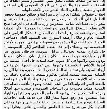
إلى ذلك من ملفات للفساد تتعلق بسوء التسيير والتدبير انطلاقا من
الصفقات المشبوهة والترامي على الملك العمومي إلى استغلال
النفوذ واستفحال ظاهرة البناء العشوائي واللائحة طويلة.
احتلا ل عشوائي للملك العام...أزبال متراكمة و حدائق عمومية تحتضر
التطاول على الملك العام جعل من أرصفةأهم شوارع المدينة أن
تتحول إلى فضاءات للباعة المتجولين وأرباب المقاهي، لدرجة أصبح
الأمر بتعلق باستغلال كل الممرات والساحات العمومية، إلاأن العملية
استمرت واستفحلت رغم احتجاجات السكان، فمشكل الترامي على
الملك العام واحتلال أرصفة الشوارع يعد المشهد العام لأهمأحياء
المدينة لدرجة أضحى المارة يجدون صعوبة كبيرة في المرور بالأماكن
المخصصة لهم وينضاف إلى هذا معضلة النظافةوالإنارة العمومية، إذ
جل شوارع المدينة تحولتإلى مزابل عمومية، سرطان يسري عبر
الدروب والأزقة مهددا صحة السكان بالانهيار، وان السكان أصبحوا
يؤدون ثمن تراكمها في كل صوب حيث امتلأت جل أحياء المدينة عن
أخرها بالأكياس البلاستيكية وغيرها التي غمرت رائحتها الكريهة كل
أرجاء المدينة ولن تحد حملة النظافة في المدة الأخيرة بعد نبا الزيارة
الملكية المرتقبة للمدينة أبدامن تفاقم واستفحال الظاهرة ناهيك عن
شبه انعدام الإنارة العمومية في جل شوارع و أحياء المدينة وخاصة
بالنقط السوداء، وانطلاقا من الحي الجديد وصولا إلىأقصى نقطة في
المدينة أهملت مجموعة من الساحات العمومية وأصبحت جلها أطلالا
ومراتع للمتسكعين بعد أن تعهد المجلس الحضري بصيانتها ورعايتها،
هذا المجلس الذي رفع حينها شعار لكل حي حديقة تلبية لحاجيات
الساكنة لتوفير بيئة سليمة، وانصبت العناية فقط على واجهة مدخلي
المدينة بكل من شارع محمد الخامس والحسن الثاني، ونظرا لهذه