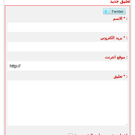
تعليق جديد
الاسم * :
بريد الكتروني * :
موقع انترنت :
تعليق * :