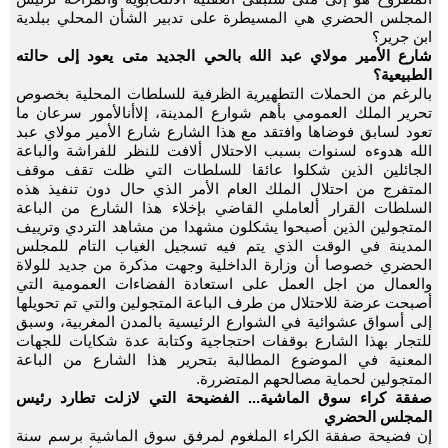
المجلس الحضري هي المسيطرة على تدبير الشأن المحلي ببلدية
ابن جرير؟
شارع
الأمير مولاي عبد الله بالحي الجديد متى يعود إلى حالته
الطبيعية؟
بالرغم من الحملات التطهيرية الظرفية للسلطات المحلية بخصوص
تحرير الملك العمومي بأهم شوارع المدينة، إلاأنالأمور سرعان ما
تعود لسابق فوضاها وافتقد مع هذا الشارع شارع الأمير مولاي عبد
الله هدوءه لسنوات بسبب الاحتلال ألافت للنظر للفراشة والباعة
الجائلين الذين شكلوا عائقا للسلطات التي ظلت تقف موقف
المتفرج من احتلال الملك العام الأمر الذي حال دون تنفيذ هذه
السلطات القرار ألعاملي القاضي بإخلاء هذا الشارع من الباعة
المتجولين الذين أصبحوا يشكلون مشهدا من مشاهد التردي وترييف
المدينة في الوقت الذي يتم فيه تسجيل الغياب التام للمجلس
الحضري خصوصا أن وزارة الداخلية وجهت مذكرة من جديد للولاة
والعمال من اجل العمل على استعادة الفضاءات العمومية التي
أصبحت عرضة للاحتلال من طرف الباعة المتجولين والتي تم تحويلها
إلى أسواق عشوائية في الشوارع الرئيسية بالمدن المغربية، وسبق
للتجار بهذا الشارع بوقفات احتجاجية وكتابة عدة شكايات للجهات
المعنية في الموضوع المطالبة بتحرير هذا الشارع من الباعة
المتجولين لحماية مصالحهم المتضررة.
صفقة كراء سوق الماشية... الفضيحة التي لازلت تطارد رئيس
المجلس الحضري
إن فضيحة صفقة الكراء الملغوم لمرفق سوق الماشية برسم سنة