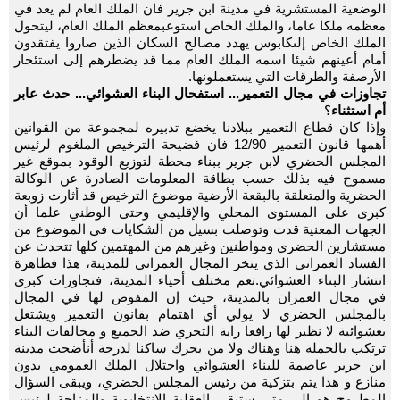
الوضعية المستشرية في مدينة ابن جرير فان الملك العام لم يعد في
معظمه ملكا عاما، والملك الخاص استوعبمعظم الملك العام، ليتحول
الملك الخاص إلىكابوس يهدد مصالح السكان الذين صاروا يفتقدون
أمام أعينهم شيئا اسمه الملك العام مما قد يضطرهم إلى استئجار
الأرصفة والطرقات التي يستعملونها.
تجاوزات في مجال التعمير... استفحال البناء العشوائي... حدث عابر
أم استثناء
؟
وإذا كان قطاع التعمير ببلادنا يخضع تدبيره لمجموعة من القوانين
أهمها قانون التعمير 12/90 فان فضيحة الترخيص الملغوم لرئيس
المجلس الحضري لابن جرير ببناء محطة لتوزيع الوقود بموقع غير
مسموح فيه بذلك حسب بطاقة المعلومات الصادرة عن الوكالة
الحضرية والمتعلقة بالبقعة الأرضية موضوع الترخيص قد أثارت زوبعة
كبرى على المستوى المحلي والإقليمي وحتى الوطني علما أن
الجهات المعنية قدت وتوصلت بسيل من الشكايات في الموضوع من
مستشارين الحضري ومواطنين وغيرهم من المهتمين كلها تتحدث عن
الفساد العمراني الذي ينخر المجال العمراني للمدينة، هذا فظاهرة
انتشار البناء العشوائي.تعم مختلف أحياء المدينة، فتجاوزات كبرى
في مجال العمران بالمدينة، حيث إن المفوض لها في المجال
بالمجلس الحضري لا يولي أي اهتمام بقانون التعمير ويشتغل
بعشوائية لا نظير لها رافعا راية التحري ضد الجميع و مخالفات البناء
ترتكب بالجملة هنا وهناك ولا من يحرك ساكنا لدرجة أنأضحت مدينة
ابن جرير عاصمة للبناء العشوائي واحتلال الملك العمومي بدون
منازع و هذا يتم بتزكية من رئيس المجلس الحضري، ويبقى السؤال
المطروح هو إلى متى ستبقى العقلية الانتخابوية والمزاحة لرئيس