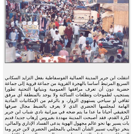
انتقلت ابن جرير المدينة العمالية الفوسفاطية بفعل التزايد السكاني
السريع المرتبط أساسا بالهجرة القروية من جماعة قروية إلى جماعة
حضرية دون أن تعرف مرافقها العمومية وبنياتها التحتية تطورا
يستجيب لطموحات وتطلعات الساكنة ولا يوجد بالمنطقة أي مرفق
ثقافي أو سياحي يستهوي الزوار، و بالرغم من الإمكانيات المادية
الهامة لمجلسها الحضري الذي لا يعرف بالضبط مجال صرفها
الحقيقي أحيانا ما عدا ما يتم ضخه في ميزانية نادي شباب ابن جرير
لكرة القدم، فقد أصبحت المدينة مهددة بفيروس إرهاب جديد/ قديم
بات يسير بها نحو عالم مجهول الهوية يدعى الفساد الإداري والمالي،
ينخر دواليب تسيير الشأن المحلي بالمجلس الحضري لابن جرير وما