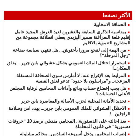
الأكثر تصفحا
الحماقة الانتخابية
بمناسبة الذكرى السابعة والعشرين لعيد العرش المجيد عامل
إقليم قلعة السراغنة سمير اليزيدي يعطي انطلاقة مجموعة من
المشاريع التنموية بالاقليم
من الهمة إلى لقجع مرورا بأخنوش... هل تنتهي سياسة صناعة
"رجل المرحلة"؟
استمرار احتلال الملك العمومي بشكل عشوائي بابن جرير ...يقلق
السكان..!
المرابط بعد الإفراج عنه: لا أمارس سوى الصحافة المستقلة
المزعجة.. و”مراسلون بلا حدود” تدعو لغلق القضية
هل يجب إخضاع حساب ودائع وأداءات المحامين لرقابة المجلس
الأعلى للحسابات؟
تجديد الأمانة المحلية لحزب الأصالة والمعاصرة بابن جرير
الاحتلال العشوائي للملك العمومي بابن جرير... يهدد امن وسلامة
الراجلين...!
بعد احالته على الدستورية.. المحامي منديلي يرصد 10 “خروقات
دستورية” في قانون المحاماة
إضراب المحامين يدخل أسبوعه السادس.. محاكم مشلولة