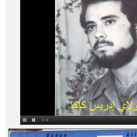
1
/
4