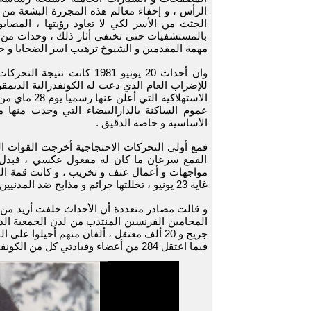
الرأس ، و إخفاء معالم هذه المجزرة البشعة من
الجثث من الأسر لكي لا تعاود رؤيتها ، ال
بالمستشفيات حتى تختفي أثار ذلك ، وحدات من 
مهمة المقدمين و الشيوخ ترهيب اسر الضحايا و حثه
وان أحداث 20 يونيو 1981 كان
للإضراب العام الذي دعت له الكونفدرالية الديمقر
الاستهلاكية 
عموم الساكنة بالدارالبيضاء التي وجدت منها 
الأساسية و خاصة الدقيق .
فمع أولى التحركات الاحتجاجية أخرجت القوات الع
القمع سرعان ما كان له مفعول عكسي ، فبدل 
مواجهات و أعمال عنف و تخريب ، و كانت قمة الثو
غاية 23 يونيو ، تخللتها جرائم و مذابح ضد المدنيين .
جريح و 20 ألف معتقل ، ألفان منهم أحيلوا على القضاء نالوا أحكاما بلغت عشر سنوات سجنا .
فيما اعتقل 284 من أعضاء وقيادتي كل من الكونفيدرالية للشغل و اتحاد الاشتراكي للقوات الشعبية.