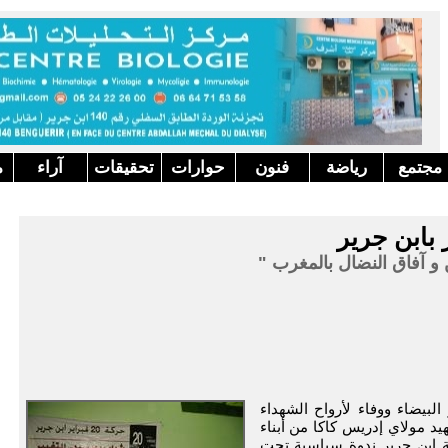
مجتمع
رياضة
فنون
حوارات
تحقيقات
آراء
م
 30 لانتفاضة 20 يونيو1981 بالدار البيضاء ووفاء لأرواح الشهداء
د مولاي إدريس كاكا من أبناء
ركة 20 فبراير تنسيقية ابن جرير ندوة سياسية تحت