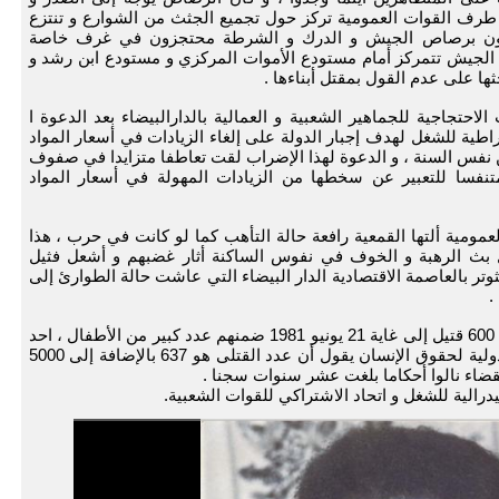
 طرف القوات العمومية تركز حول تجميع الجثث من الشوارع و تنتزع
مصابون برصاص الجيش و الدرك و الشرطة محتجزون في غرف خاصة
الجيش تتمركز أمام مستودع الأموات المركزي و مستودع ابن رشد و
ا على عدم القول بمقتل أبناءها .
ت نتيجة التحركات الاحتجاجية للجماهير الشعبية و العمالية بالدارالبيضاء بعد الدعوة ا
اطية للشغل لهدف إجبار الدولة على إلغاء الزيادات في أسعار المواد
التي أعلن عنها رسميا يوم 28 ماي من نفس السنة ، و الدعوة لهذا الإضراب لقت تعاطفا متزايدا في صفوف
متنفسا للتعبير عن سخطها من الزيادات المهولة في أسعار المواد
مومية ألتها القمعية رافعة حالة التأهب كما لو كانت في حرب ، هذا
بث الرهبة و الخوف في نفوس الساكنة أثار غضبهم و أشعل فثيل
تر بالعاصمة الاقتصادية الدار البيضاء التي عاشت حالة الطوارئ إلى
و قالت مصادر متعددة أن الأحداث خلفت أزيد من 600 قتيل إلى غاية 21 يونيو 1981 ضمنهم عدد كبير من الأطفال ، احد
المحامين الفرنسين المنتدب من لدن الجمعية الدولية لحقوق الإنسان يقول أن عدد القتلى هو 637 بالإضافة إلى 5000