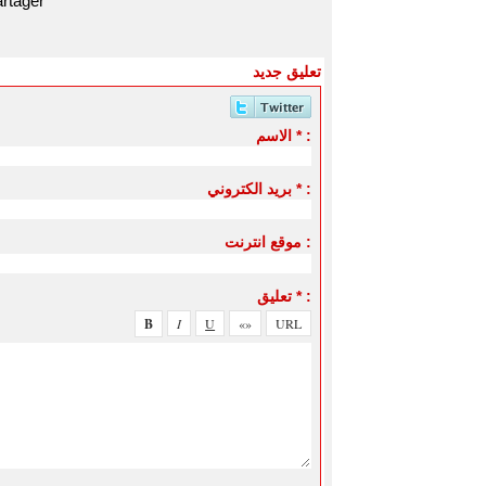
rtager
تعليق جديد
الاسم * :
بريد الكتروني * :
موقع انترنت :
تعليق * :