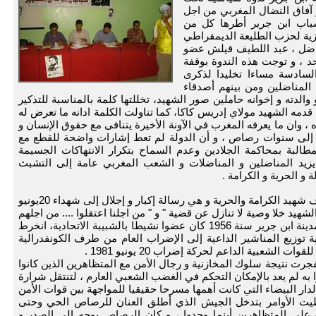
لرهان و آفاق النضال المغربي من اجل
شباب ابن جرير أطرها كل من
زية لحزب الطليعة الديمقراطي
ناضل ، عبد اللطيف قيلش عضو
 ، و توجت هذه الندوة بوقفة
السادسة مساءا تخليدا لذكرى
ور غفير من المناضلين ومن بينهم أصدقاء
والدته و إخوانه حاملين صور الشهيد، تخللتها كلمة بالمناسبة للتذكير
وح النضال الذي قدمه الشهيد مولاي إدريس كاكا، كما تناولت الكلمة ادانه ما تعرض له
 وان ما يعرفه المغرب في الآونة الأخيرة يتنافى مع حقوق الإنسان و
نا إلى سنوات رصاص ، و أن الدولة لم تعط إشارات واضحة للقطع مع
طالبة بمحاكمة الجلادين وعدم السماح بتكرار الانتهاكات الجسيمة
يزيد المناضلين و المناضلات و الشعب المغربي عامة إلى التشبث
 و الحرية و الكرامة .
و انطلقت الندوة بالوقوف دقيقة صمت على شرف شهيد الكرامة والحرية و هي رسالة إكبار و إجلال إلى شهداء 20يونيو
" الشهيد خلا وصية لا تنازل عن قضية " و " من اجلنا اعتقلوا .... من اجلهم
نناضل " و الشهيد مولاي إدريس كاكا من مواليد مدينة ابن جرير سنة 1956 كان عضوا نشيطا بالشبيبة الاتحادية، انخرط
توزيع المناشير الداعية إلى الإضراب العام من طرف الكونفدرالية
الشعبية الداعم لحركة إضراب 20 يونيو 1981 .
ت نتيجة سلوك المخازنية و رجال الأمن مع المتظاهرين الذين كانوا
به لم يعد بالإمكان التحكم في الغضب الشعبي العارم ، لتنتقل شرارة
لدار البيضاء التي كانت أهمها مسرحا حقيقيا للمواجهة بين قوات الأمن
يت الأوامر بتدخل الجيش الذي أطلق العنان للرصاص الحي وحتى
على المتظاهرين أينما وجدوا ، و كان الرصاص يوجه إلى الصدر و