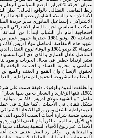
عنوان "حركة 20فبرابر الوضع السياسي ا
ربط الماضي النضالي بالواقع الحالي" بدار ال
الأساتذة : عبد السلام الشاوش عضو اللجنة المرك
الاشتراكي ، إسماعيل المانوزي مدير جريدة الم
المكتب السياسي لحزب اليسار الاشتراكي الموحد
احتجاجية أمام دار الشباب ابتداءا من الساعة 
انتفاضة 20 يونيو 1981 حضرها جمه
شهيد هذه الانتفاضة المناضل مولا إدريس كاكا، و 
بشهداء 20 يونيو 1981 و الوفاء لر
المناضل عادل العماري و الذي أدى إلى استشهاده ،
يعتبر ارتدادا خطيرا في مجال الحريات و يعود ب
الماضي و محاربة الفساد و اختتمت الوقفة بالم
لحقوق الإنسان وان القمع و العنف والمنع لن 
بالمطالبة المشروعة لتحقيق الديمقراطية و العدالة
1981، تلتها الزغاريد و الشعارات من بينها شعار 
بشكل تلقائي في الأحداث ، كما شارك في عملية 
الديمقراطية للشغل ومن ورائها الاتحاد الاشتراكي للقوات 
وذهب ضحية شرارة أحداث السبت الأسود التي تفجر
في الأول مسالمين ، لكن أمام العنف الذي ووجهوا 
الأحداث عبر ربوع الأحياء الشعبية بمختلف مدينة ا
و المتظاهرين . وكان رد الفعل عنيف حيث أعط
المصفحات و السيارات الحاملة لأسلحة رشاشة 