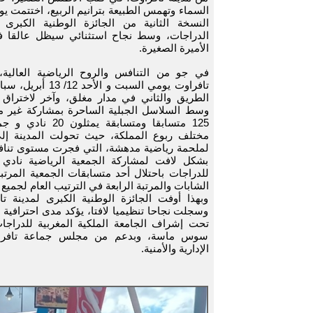
السماء وتهمس الطبيعة بترانيم الربيع، اختتمت ي
النسخة الثانية من الجائزة الوطنية الكبرى 
الدراجات، وسط نجاح استثنائي سيظل عالقا 
الأميرة الصغيرة.
في جو من التنافس والروح الرياضية العالية،
تافراوت يومي السبت و الأ
الطريق والثاني في مدار مغلق، وآخر لاختراق 
وسط السلاسل الجبلية الساحرة بمشاركة غير م
125 متسابقا ومتسابقة يم
مختلف ربوع المملكة، حيث تحولت المدينة إ
لملحمة رياضية مدهشة، التي فجرت مستوى تناف
بشكل لافت لمشاركة الجمعية الرياضية نادي 
للدراجات باحتلال أحد متسابقات الجمعية المرتب
الشابات والمرتبة الرابعة في الترتيب العام لجميع 
وبهذا أوفت الجائزة الوطنية الكبرى لمدينة تا
وسجلت نجاحا تنظيميا لافتا، يؤكد مدى احترافية ا
تحت إشراف الجامعة الملكية المغربية للدراج
سوس ماسة، وبدعم من مجلس جماعة تافرا
الإدارية والأمنية.