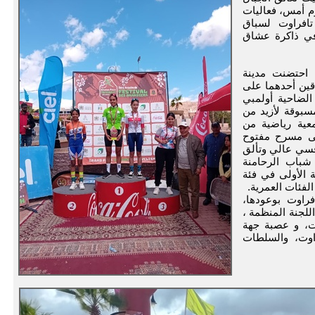
وم أمس، فعاليات
تافراوت لسباق
في ذاكرة عشاق
 احتضنت مدينة
حد 12/ 13 أبريل، سباقين أحدهما على
الضاحية أولمبي
سبوقة لأزيد من
ثلون 20 نادي و جمعية رياضية من
لى مسرح مفتوح
سي عالي وتألق
شباب الرحامنة
ة الأولى في فئة
الفئات العمرية.
فراوت بوعودها،
للجنة المنظمة ،
ات، و عصبة جهة
وت، والسلطات