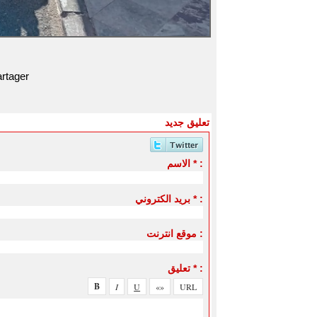
rtager
تعليق جديد
الاسم * :
بريد الكتروني * :
موقع انترنت :
تعليق * :