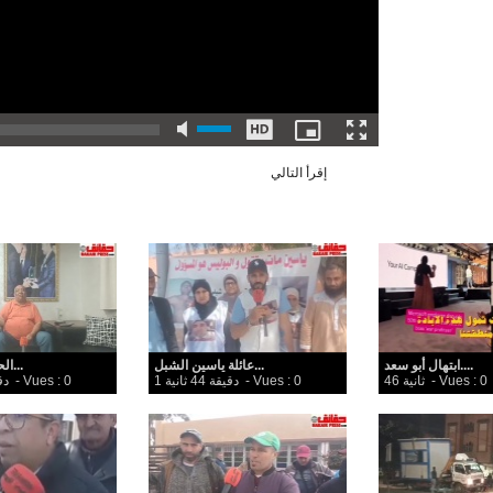
إقرأ التالي
ابتهال أبو سعد....
عائلة ياسين الشبل...
الحاج عبد اللطي...
- Vues : 0
46 ثانية
- Vues : 0
1 دقيقة 44 ثانية
- Vues : 0
6 دقي