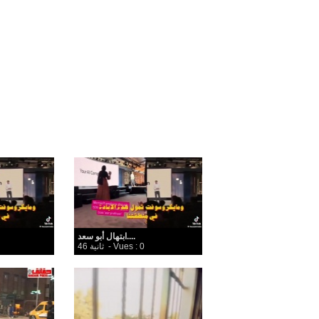
ابتهال أبو سعد....
- Vues : 0
46 ثانية