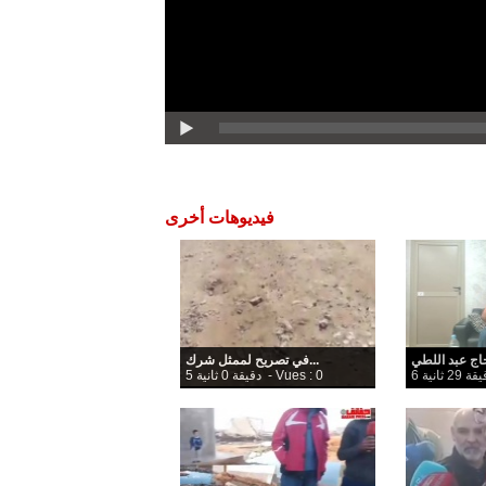
فيديوهات أخرى
في تصريح لممثل شرك...
قة 29 ثانية
- Vues : 0
5 دقيقة 0 ثانية