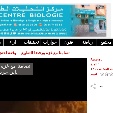
مجتمع
رياضة
فنون
حوارات
تحقيقات
آراء
م
تضامنا مع غزه ورفضا للتطبيع.....وقفة احت
Auteur :
المدة :
دد المشاهدات :
1
تقييم :