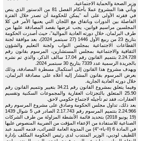
وزير الصحة والحماية الاجتماعية.
ويأتي هذا المشروع عملا بأحكام الفصل 81 من الدستور الذي ينص
في فقرته الأولى على أنه "يمكن للحكومة أن تصدر خلال الفترة
الفاصلة بين الدورات وباتفاق مع اللجان التي يعنيها الأمر في كلا
المجلسين مراسيم قوانين، يجب عرضها بقصد المصادقة عليها من
طرف البرلمان، خلال دورته العادية الموالية"، حيث أصدرت الحكومة
بتاريخ 23 من ربيع الأول 1446 (27 سبتمبر 2024)، بعد موافقة لجنة
القطاعات الاجتماعية بمجلس النواب ولجنة التعليم والشؤون
الثقافية والاجتماعية بمجلس المستشارين، المرسوم بقانون رقم
2.24.728 بتتميم القانون رقم 17.04 سالف الذكر، والذي تم نشره
بالجريدة الرسمية عدد 7339 بتاريخ 30 سبتمبر 2024.
ويهدف مشروع هذا القانون إلى استكمال مسطرة المصادقة، وذلك
بعرض المرسوم بقانون المشار إليه أعلاه على مصادقة البرلمان،
خلال دورته العادية الجارية.
وفيما يتعلق بمشروع القانون رقم 34.21 بتغيير وتتميم القانون رقم
25.90 المتعلق بالتجزئات العقارية والمجموعات السكنية وتقسيم
العقارات، فقد تم تأجيله لاجتماع حكومي لاحق.
بعد ذلك، تداول مجلس الحكومة وصادق على مشروع المرسوم رقم
2.24.966 بتتميم المرسوم رقم 2.17.743 الصادر في 5 شوال 1439
(19 يونيو 2018) بتحديد قائمة الأنشطة المزاولة من طرف الشركات
الصناعية للاستفادة من الإعفاء المؤقت من الضريبة المنصوص عليها
في المادة 6 (II-باء-°4) من المدونة العامة للضرائب، قدمه السيد عبد
اللطيف لوديي، الوزير المنتدب لدى رئيس الحكومة المكلف بإدارة
الدفاع الوطني، نيابة عن السيد فوزي لقجع، الوزير المنتدب لدى