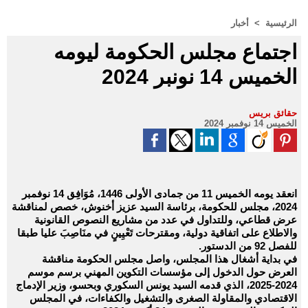
الرئيسية
>
أخبار
اجتماع مجلس الحكومة ليومه
الخميس 14 نونبر 2024
حقائق بريس
الخميس 14 نوفمبر 2024
انعقد يومه الخميس 11 من جمادى الأولى 1446، مُوَافِق 14 نوفمبر
2024، مجلس للحكومة، برئاسة السيد عزيز أخنوش، خصص لمناقشة
عرض قطاعي، وللتداول في عدد من مشاريع النصوص القانونية
والاطلاع على اتفاقية دولية، ومقترحات تَعْيِينٍ في منَاصِبَ عليا طبقا
للفصل 92 من الدستور.
في بداية أشغال هذا المجلس، واصل مجلس الحكومة مناقشة
العرض حول الدخول إلى مؤسسات التكوين المهني برسم موسم
2024-2025، الذي قدمه السيد يونس السكوري وبحسو، وزير الإدماج
الاقتصادي والمقاولة الصغرى والتشغيل والكفاءات، في المجلس