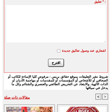
تعليق * :
اشعاري عند وصول تعاليق جديدة
شروط نشر التعليقات بموقع حقائق بريس : مرفوض كليا الإساءة للكاتب أو
الصحافي أو للأشخاص أو المؤسسات أو للمقدسات أو مهاجمة الأديان أو
الذات الالهية. والابتعاد عن التحريض الطائفي والعنصري والشتائم وكل ما
يدخل في سياقها
<
>
مقالات ذات صلة