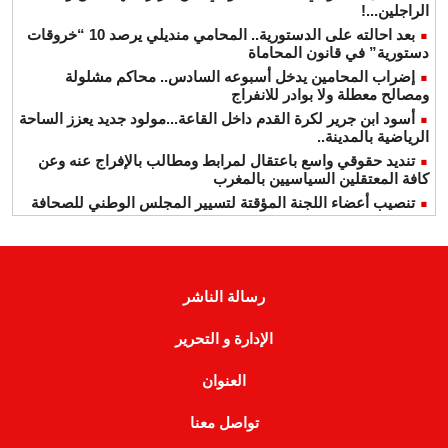
الراجلين...!
بعد احالته على الدستورية.. المحامي منديلي يرصد 10 “خروقات
دستورية” في قانون المحاماة
إضراب المحامين يدخل أسبوعه السادس.. محاكم مشلولة
ومصالح معطلة ولا بوادر للانفراج
أسود ابن جرير لكرة القدم داخل القاعة...مولود جديد يعزز الساحة
الرياضية بالمدينة..
تنديد حقوقي واسع باعتقال لمرابط ومطالب بالإفراج عنه وعن
كافة المعتقلين السياسيين بالمغرب
تنصيب أعضاء اللجنة المؤقتة لتسيير المجلس الوطني للصحافة
رسالة الناشر
الإدارة و التحرير
العنوان
تواصل معنا