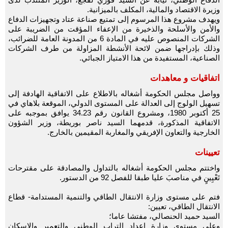
وزيرة الاقتصاد والمالية، المكلف بالميزانية.
ويهدف مشروع هذا المرسوم إلى تمتيع صناعة عتاد وتجهيزات الدفاع
والأمن والأسلحة والذخيرة من الإعفاء المؤقت من الضريبة على
الشركات المنصوص عليه في المادة 6 من المدونة العامة للضرائب،
وذلك بإدراجها ضمن لائحة الأنشطة المزاولة من طرف الشركات
الصناعية، المستفيدة من هذا الامتياز الجبائي.
اتفاقيات و معاهدات
وواصل مجلس الحكومة أشغاله بالاطلاع على الاتفاقية الهادفة إلى
تسهيل الولوج إلى العدالة على المستوى الدولي، الموقعة بلاهاي في
25 أكتوبر 1980، ومشروع القانون رقم 34.23 يوافق بموجبه على
الاتفاقية المذكورة، قدمهما السيد ناصر بوريطة، وزير الشؤون
الخارجية والتعاون الإفريقي والمغاربة المقيمين بالخارج.
تعيينات
واختتم مجلس الحكومة أشغاله بالتداول والمصادقة على مقترحات
تَعْيِينٍ في مناصبَ عليا طبقا للفصل 92 من الدستور.
فتم على مستوى وزارة الانتقال الطاقي والتنمية المستدامة- قطاع
الانتقال الطاقي، تعيين:
السيد حميد الحنصالي، مفتشا عاما؛
وعلى مستوى وزارة إعداد التراب الوطني والتعمير والإسكان