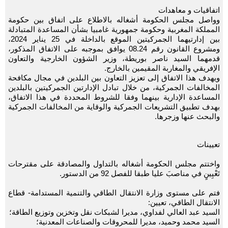
اتفاقيات و معاهدات
وواصل مجلس الحكومة أشغاله بالاطلاع على اتفاق بين حكومة
المملكة المغربية وحكومة جمهورية غامبيا بشأن المساعدة المتبادلة
بين إدارتيهما الجمركيتين الموقع بالداخلة في 25 يناير 2024،
ومشروع القانون رقم 08.24 يوافق بموجبه على الاتفاق المذكور،
قدمهما السيد ناصر بوريطة، وزير الشؤون الخارجية والتعاون
الإفريقي والمغاربة المقيمين بالخارج.
ويهدف هذا الاتفاق إلى تعزيز التعاون بين البلدين في مجال مكافحة
المخالفات الجمركية، من خلال تبادل الإدارتين الجمركيتين بالبلدين
المساعدة الإدارية بينهما وفقا للشروط المحددة في هذا الاتفاق،
بهدف تطبيق التشريعات الجمركية والوقاية من المخالفات الجمركية
والبحث عنها وزجرها.
تعيينات
واختتم مجلس الحكومة أشغاله بالتداول والمصادقة على مقترحات
تَعْيِينٍ في مناصبَ عليا طبقا للفصل 92 من الدستور.
فتم على مستوى وزارة الانتقال الطاقي والتنمية المستدامة- قطاع
الانتقال الطاقي، تعيين:
السيد عبد العالي لفداوي، مديرا لشبكات نقل وتخزين وتوزيع الطاقة؛
السيد محمد وحميد، مديرا للمحروقات والصناعات المعدنية؛