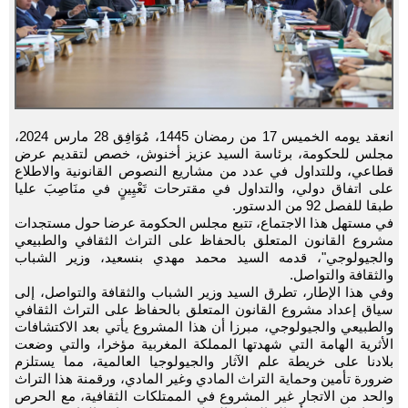
انعقد يومه الخميس 17 من رمضان 1445، مُوَافِق 28 مارس 2024،
مجلس للحكومة، برئاسة السيد عزيز أخنوش، خصص لتقديم عرض
قطاعي، وللتداول في عدد من مشاريع النصوص القانونية والاطلاع
على اتفاق دولي، والتداول في مقترحات تَعْيِينٍ في منَاصِبَ عليا
طبقا للفصل 92 من الدستور.
في مستهل هذا الاجتماع، تتبع مجلس الحكومة عرضا حول مستجدات
مشروع القانون المتعلق بالحفاظ على التراث الثقافي والطبيعي
والجيولوجي"، قدمه السيد محمد مهدي بنسعيد، وزير الشباب
والثقافة والتواصل.
وفي هذا الإطار، تطرق السيد وزير الشباب والثقافة والتواصل، إلى
سياق إعداد مشروع القانون المتعلق بالحفاظ على التراث الثقافي
والطبيعي والجيولوجي، مبرزا أن هذا المشروع يأتي بعد الاكتشافات
الأثرية الهامة التي شهدتها المملكة المغربية مؤخرا، والتي وضعت
بلادنا على خريطة علم الآثار والجيولوجيا العالمية، مما يستلزم
ضرورة تأمين وحماية التراث المادي وغير المادي، ورقمنة هذا التراث
والحد من الاتجار غير المشروع في الممتلكات الثقافية، مع الحرص