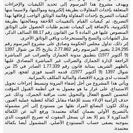
ويهدف مشروع هذا المرسوم إلى تحديد الكيفيات والإجراءات
المتعلقة بإحداث المقاولات بطريقة إلكترونية ومواكبتها، ولاسيما منها
كيفيات التصريح بإحداث المقاولة وقائمة الوثائق الواجب إرفاقها بهذا
التصريح، ثم كيفيات القيام بالتقييدات اللاحقة ومعالجتها بطريقة
إلكترونية، بالإضافة إلى كيفيات تقديم طلبات الحصول على الوثائق
المنصوص عليها في المادة 5 من القانون رقم 88.17 السالف الذكر،
مثل الشهادات والنسخ والمستخرجات وباقي الوثائق الأخرى.
إثر ذلك، تداول مجلس الحكومة وصادق على مشروع المرسوم رقم
2.24.295 بتغيير المرسوم رقم 2.77.862 بتاريخ 25 من شوال 1397
(9 أكتوبر 1977) بتطبيق مدونة الجمارك والضرائب غير المباشرة
الراجعة لإدارة الجمارك والضرائب غير المباشرة المصادق عليها
بالظهير الشريف بمثابة قانون رقم 1.77.339 الصادر في 25 من
شوال 1397 (9 أكتوبر 1977)، قدمه السيد فوزي لقجع، الوزير
المنتدب لدى وزيرة الاقتصاد والمالية المكلف بالميزانية.
ويأتي هذا المشروع من أجل إضفاء المرونة وتبسيط إجراءات تحويل
الاستيداع، على غرار ما هو معمول به في أنظمة القبول المؤقت
لتحسين الصنع الفعال والتحويل تحت مراقبة الجمرك، وذلك عبر
حذف إلزامية الإدلاء بسند للإعفاء مقابل كفالة لتغطية عملية العبور،
وذلك لكون: البضائع المراد نقلها من مستودع إلى آخر مشمولة
بالتصريح الأولي بضمان كفالة معتمدة؛ ورفع اليد عن الكفالة
المذكورة لا يتم إلا بعد أن يسجل المفوت له تصريح التفويت الذي
بموجبه يصفى حساب المستودع الأصلي، المشمول أيضا بكفالة
معتمدة.