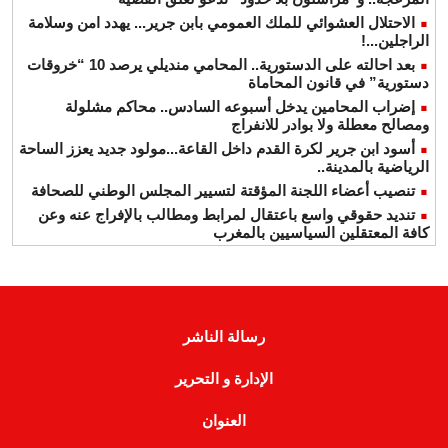
الاحتلال العشوائي للملك العمومي بابن جرير... يهدد امن وسلامة
الراجلين...!
بعد احالته على الدستورية.. المحامي منديلي يرصد 10 “خروقات
دستورية” في قانون المحاماة
إضراب المحامين يدخل أسبوعه السادس.. محاكم مشلولة
ومصالح معطلة ولا بوادر للانفراج
أسود ابن جرير لكرة القدم داخل القاعة...مولود جديد يعزز الساحة
الرياضية بالمدينة..
تنصيب أعضاء اللجنة المؤقتة لتسيير المجلس الوطني للصحافة
تنديد حقوقي واسع باعتقال لمرابط ومطالب بالإفراج عنه وعن
كافة المعتقلين السياسيين بالمغرب
رسالة الناشر
الإدارة و التحرير
العنوان