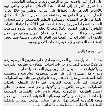
على إبراز غنى وأصالة التراث الوطني وتعزيز ترسانته القانونية.
كما تطرق العرض إلى أهداف هذا الإصلاح القانوني والتي تهم
بالأساس الحرص على الحفاظ على التراث الوطني من خلال تعزيز
الإطار القانوني الخاص به وملاءمته مع المعايير الدولية المصادق
عليها من طرف المملكة، ومسايرة التطور المجتمعي والمؤسساتي
للمملكة انسجاما مع روح ومقتضيات دستور 2011، و الارتقاء بالتراث
الثقافي الوطني ليصبح عاملا ومحركا لخلق وانتاج الثروة ومناصب
الشغل، بالإضافة إلى العمل على ضمان تمويل وطني من خلال
اللجوء إلى الشراكة بين القطاعين العام والخاص لاسيما فيما يخص
الصناعات الثقافية والإبداعية والأبحاث الأركيولوجية.
مراسيم و قوانين
بعد ذلك، تداول مجلس الحكومة وصادق على مشروع المرسوم رقم
2.22.92 بتحديد كيفيات وإجراءات إحداث المقاولات بطريقة إلكترونية
ومواكبتها، قدمه السيد رياض مزور، وزير الصناعة والتجارة.
ويندرج هذا المشروع في إطار تعزيز المنظومة التشريعية والتنظيمية
المتعلقة بتحسين مناخ الاستثمار ببلادنا والرفع من تنافسية المقاولات
الوطنية. كما يأتي تفعيلا للقانون رقم 88.17 المتعلق بإحداث
المقاولات بطريقة إلكترونية ومواكبتها، والذي نصت مقتضياته على
اعتماد الطريقة الإلكترونية للقيام بالإجراءات والمساطر المتعلقة
بإحداث المقاولات ومواكبة وضعياتها القانونية اللاحقة، من خلال
منصة إلكترونية أحدثت لهذا الغرض، يتولى المكتب المغربي للملكية
الصناعية والتجارية مسكها وتدبيرها لفائدة الدولة.