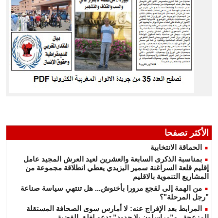
الأكثر تصفحا
الحماقة الانتخابية
بمناسبة الذكرى السابعة والعشرين لعيد العرش المجيد عامل
إقليم قلعة السراغنة سمير اليزيدي يعطي انطلاقة مجموعة من
المشاريع التنموية بالاقليم
من الهمة إلى لقجع مرورا بأخنوش... هل تنتهي سياسة صناعة
"رجل المرحلة"؟
المرابط بعد الإفراج عنه: لا أمارس سوى الصحافة المستقلة
المزعجة.. و”مراسلون بلا حدود” تدعو لغلق القضية