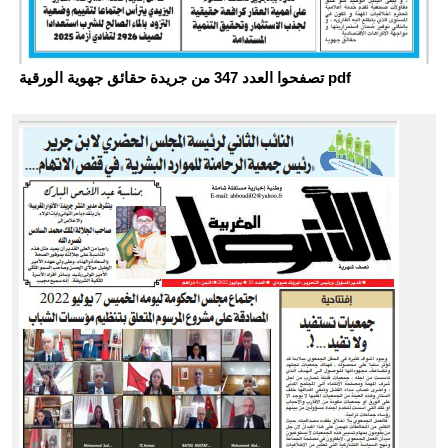
تصفحوا العدد 347 من جريدة حقائق جهوية الورقية pdf