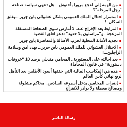
من الهمة إلى لقجع مرورا بأخنوش... هل تنتهي سياسة صناعة
"رجل المرحلة"؟
استمرار احتلال الملك العمومي بشكل عشوائي بابن جرير ...يقلق
السكان..!
المرابط بعد الإفراج عنه: لا أمارس سوى الصحافة المستقلة
المزعجة.. و”مراسلون بلا حدود” تدعو لغلق القضية
تجديد الأمانة المحلية لحزب الأصالة والمعاصرة بابن جرير
الاحتلال العشوائي للملك العمومي بابن جرير... يهدد امن وسلامة
الراجلين...!
بعد احالته على الدستورية.. المحامي منديلي يرصد 10 “خروقات
دستورية” في قانون المحاماة
هذه هي المكاسب المالية التي حققها أسود الأطلس بعد التأهل
لربع نهائي كأس العالم
إضراب المحامين يدخل أسبوعه السادس.. محاكم مشلولة
ومصالح معطلة ولا بوادر للانفراج
رسالة الناشر