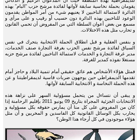
للديمقراطية بهذه المنطقة حيث أن المدعوان الزعيم و الدكالي
يقومان بحملة نخاسية سابقة لأوانها لفائدة مرشح حزب "البام" بهذه
الدائرة لاستمالة الناخبين لا يعنيهم شيء من أمر المواطن يقدمون
الوعود للناخبين بهذه الدائرة دون حسيب أو رقيب و على مرأى و
مسمع من بعض أعوان السلطة التي من المفروض أن تحمي القانون
و تحارب مثل هذه الاختلالات.
و بنفس العقلية و قبل انطلاق الحملة الانتخابية يتحرك في نفس
السياق لفائدة مرشح نفس الحزب بغرفة التجارة صنف الخدمات،
مدير غرفة التجارة و الخدمات لاستمالة الناخبين لفائدة مرشح حزبه
مستغلا نفوذه كمدير للغرفة.
فمثل هؤلاء الأشخاص هم عائق حقيقي أمام تنمية البلاد و حاجز أمام
تقدمها الديمقراطي حين يوجهون ضربات قاسية لديمقراطيتنا و عن
هذه الحملة النخاسة و الانتخابية السابقة لأوانها.
و يبقى أن نتساءل من يتحمل مسؤولية السهر على نزاهة هذه
الانتخابات الجزئية المجراة بتاريخ 09 يونيو 2011 بإقليم الرحامنة إذا
كان من المفروض على كل منا أن يمارس حقوقه بكل مسؤولية و
يحارب بكل الوسائل القانونية كل الفاسدين و المخربين و أن مثل
هؤلاء موجودون في كل أرجاء هذا الوطن؟