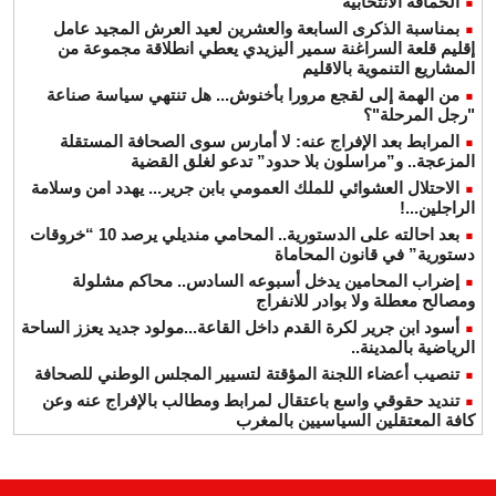
الحماقة الانتخابية
بمناسبة الذكرى السابعة والعشرين لعيد العرش المجيد عامل
إقليم قلعة السراغنة سمير اليزيدي يعطي انطلاقة مجموعة من
المشاريع التنموية بالاقليم
من الهمة إلى لقجع مرورا بأخنوش... هل تنتهي سياسة صناعة
"رجل المرحلة"؟
المرابط بعد الإفراج عنه: لا أمارس سوى الصحافة المستقلة
المزعجة.. و”مراسلون بلا حدود” تدعو لغلق القضية
الاحتلال العشوائي للملك العمومي بابن جرير... يهدد امن وسلامة
الراجلين...!
بعد احالته على الدستورية.. المحامي منديلي يرصد 10 “خروقات
دستورية” في قانون المحاماة
إضراب المحامين يدخل أسبوعه السادس.. محاكم مشلولة
ومصالح معطلة ولا بوادر للانفراج
أسود ابن جرير لكرة القدم داخل القاعة...مولود جديد يعزز الساحة
الرياضية بالمدينة..
تنصيب أعضاء اللجنة المؤقتة لتسيير المجلس الوطني للصحافة
تنديد حقوقي واسع باعتقال لمرابط ومطالب بالإفراج عنه وعن
كافة المعتقلين السياسيين بالمغرب