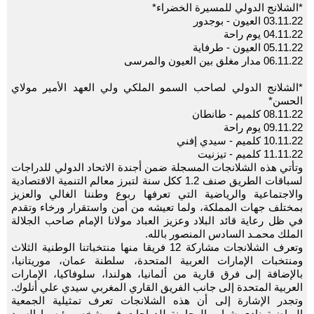
*الشلانج الدولي للمسيرة الخضراء*
03.11.22 العيون - بوجدور
04.11.22 يوم راحة
05.11.22 العيون - طرفاية
06.11.22 مدار مغلق بين العيون والمرسى
*الشلانج الدولي لصاحب السمو الملكي ولي العهد الأمير مولاي
الحسن*
08.11.22 كلميم - طانطان
09.11.22 يوم راحة
10.11.22 كلميم - سيدي إفني
11.11.22 كلميم - تيزنيت
وتأتي هذه الشلانجات المسجلة ضمن أجندة الاتحاد الدولي للدراجات
لسباقات الطريق صنف 1.2 ككل سنة لتبرز معالم التنمية الاقتصادية
والاجتماعية والرياضية التي تعرفها ربوع وطننا الغالي والعزيز
بمختلف جهات المملكة، ولما تعيشه من أمن واستقرار ورخاء وتقدم
في ظل رعاية قائد البلاد وعزيز العباد مولانا الإمام صاحب الجلالة
الملك محمـد السادس المنصور بالله.
وتعرف الشلانجات مشاركة 12 فريقا منها منتخباتنا الوطنية الثلاث
ومنتخبات الإمارات العربية المتحدة، سلطنة عمان، موريتانيا،
بالإضافة إلى فرق قارية من ألمانيا، هولندا، سلوفاكيا، الإمارات
العربية المتحدة إلى جانب الفريق القاري المغربي سيدي علي أنلوك.
وتجدر الإشارة إلى أن هذه الشلانجات تعرف تمثيلية الجمعية
الرياضية نادي شباب الرحامنة للدراجات في شخص رئيسها السيد