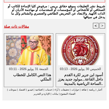
شروط نشر التعليقات بموقع حقائق بريس : مرفوض كليا الإساءة للكاتب أو
الصحافي أو للأشخاص أو المؤسسات أو للمقدسات أو مهاجمة الأديان أو
الذات الالهية. والابتعاد عن التحريض الطائفي والعنصري والشتائم وكل ما
يدخل في سياقها
<
>
مقالات ذات صلة
الخميس 30 يوليو 2026 - 03:13
الجمعة 31 يوليو 2026 - 03:11
أسود ابن جرير لكرة القدم
هذا النص الكامل للخطاب
داخل القاعة...مولود جديد يعزز
الملكي
الساحة الرياضية بالمدينة..
أخبار
|
رياضة
|
ثقافة
|
حوارات
|
تحقيقات
|
آراء
|
خدمات
|
افتتاحية
|
فيديو
|
اقتصاد
|
منوعات
|
الفضاء المفتوح
|
بيانات
|
الإدارة و التحرير