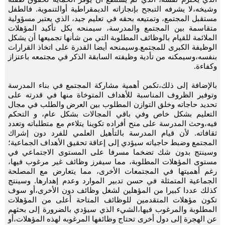
وشيخه،لا يشرفه التبجح بإنجازاته الديمقراطية أوالتنموية. فالطفل
مستقبل المجتمع، وتمتيعه بحقه في تعليم جيد، الذي يعتبر مسؤولية
متقاسمة بين المجتمع والمدرسة، سيمنحه بكل تأكيد المؤهلات
الملائمة للقيام بالوظائف المطلوبة التي من شأنها تجميعها أن يشكل
الوظيفة الكبرى للمجتمع.وسيمنحه أيضا القدرة على اتخاذ القرارات
بنفسه،وسيمكنه من تأدية وظيفته السابقة الذكر في مجتمعه باعتزاز
وكفاءة.
بالإضافة إلى ذلك،تكمن أهمية مشاركة المجتمع في بناء المدرسة
وتوفير الظروف المناسبة للأهداف المتوخاة منها في قدرته على
تحديد حاجاته وخلق التوازن المطلوب بين العرض والطلب في مجال
التعليم بشكل خاص وفي باقي المجالات بشكل عام، و التحكم
فيه،وحث المدرسة على منح أفراده تكوينا يتلاءم مع متطلباته وتعدد
ثقافاته. لأن قيام المدرسة بالتأهيل العلمي للفرد دون إشراك
المجتمع وضبط حاجياته سيؤدي إلى إعاقة تحقيق الأهداف الجماعية؛
وسينتج بدون شك تضخما مسرفا على المستوى الاجتماعي في
مستوى المؤهلات المطلوبة، مما سيفرز وظائف غير مرغوب فيها،
رغم أهميتها في المجتمعات الأخرى، مما يتعارض مع المصلحة
الجماعية المتمثلة في حسن تدبير الموارد وعدم إهدارها. وسينتج
كذلك عددا كبيرا من المؤهلين لشغل وظائف دون الأخرى،أو سوف
تكون مؤهلات المتقدمين للوظائف المتاحة أعلى من المؤهلات
المطلوبة والمرغوب فيها،الشيء الذي سيؤدي بالضرورة إلى بحثهم
عن الهجرة إلى دول أخرى تحتاج وظائفها المرغوبه لهذه المؤهلات،أو