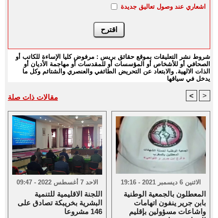
اشعاري عند وصول تعاليق جديدة
شروط نشر التعليقات بموقع حقائق بريس : مرفوض كليا الإساءة للكاتب أو
الصحافي أو للأشخاص أو المؤسسات أو للمقدسات أو مهاجمة الأديان أو
الذات الالهية. والابتعاد عن التحريض الطائفي والعنصري والشتائم وكل ما
يدخل في سياقها
<
>
مقالات ذات صلة
الاثنين 6 ديسمبر 2021 - 19:16
الاحد 7 أغسطس 2022 - 09:47
المعطلون بالجمعية الوطنية
اللجنة الاقليمية للتنمية
بابن جرير ينفون اتهامات
البشرية بخريبكة تصادق على
واشاعات مسؤولين بإقليم
146 مشروعا