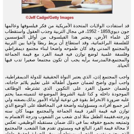
©Jeff Cadge/Getty Images
قد استفادت الولايات المتحدة الأمريكية من فكر فيلسوفها وعالمها
جون ديوي1859 - 1952، في مجال التربية وجذب العقول واستقطاب
كل علماء الأرض، ويعتبر هذا الفيلسوف من أوائل المؤسسين
للفلسفة البراغماتية، وقد استطاع أن يربط ربطا واعيا بين التربية
والمجتمع المدني وقد كان طموحه واضحا لبناء مجتمع ديمقراطي
وفلسفة علمية لوضع توازن فيه قيمة الفرد مع قيمة الجماعة
والمجتمع،فالمدرسة برأيه يجب أن تكون مجتمعا صغيرا تدب فيها
الحياة.
واجب المجتمع إذن، الذي يعتبر النواة الحقيقية للدولة الديمقراطية،
واجب أبوي واضح لضمان حصول أطفاله على تعليم يلائم حاجاته،
ولضمان حصول الفرد على التكوين الذي تشترطه الوظائف
الموجودة داخله و كذا تلبية الشروط الموضوعة لتنميته،مما يحتم
عليه ضرورة الانخراط بقوة في توعية أولياء الأمور بذلك،بصفته ولي
أمر جميع أفراده، ومسؤوليته واضحة في المحافظة على الوضع الذي
توازن فيه قيمة الفرد قيمة الجماعة والمجتمع مهما كان سنه
ودرجته،فقيمة الطفل مثلا لدى شعب من الشعوب ودرجة الاهتمام به
وتمتيعه بجميع حقوقه بما في ذلك ضمان مستقبله الوظيفي، تعكس
لا محالة قيمة الفرد البالغ فيه ومستوى تقدم هذا الشعب. فالمجتمع
الذي يحترم نفسه، الذي لم يستطع أن يوفر الحماية لحقوق طفله