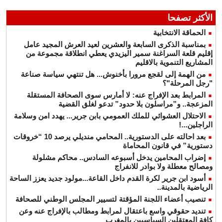
الأكثر تصفحا
الحماقة الانتخابية
بمناسبة الذكرى السابعة والعشرين لعيد العرش المجيد عامل
إقليم قلعة السراغنة سمير اليزيدي يعطي انطلاقة مجموعة من
المشاريع التنموية بالاقليم
من الهمة إلى لقجع مرورا بأخنوش... هل تنتهي سياسة صناعة
"رجل المرحلة"؟
المرابط بعد الإفراج عنه: لا أمارس سوى الصحافة المستقلة
المزعجة.. و”مراسلون بلا حدود” تدعو لغلق القضية
الاحتلال العشوائي للملك العمومي بابن جرير... يهدد امن وسلامة
الراجلين...!
بعد احالته على الدستورية.. المحامي منديلي يرصد 10 “خروقات
دستورية” في قانون المحاماة
إضراب المحامين يدخل أسبوعه السادس.. محاكم مشلولة
ومصالح معطلة ولا بوادر للانفراج
أسود ابن جرير لكرة القدم داخل القاعة...مولود جديد يعزز الساحة
الرياضية بالمدينة..
تنصيب أعضاء اللجنة المؤقتة لتسيير المجلس الوطني للصحافة
تنديد حقوقي واسع باعتقال لمرابط ومطالب بالإفراج عنه وعن
كافة المعتقلين السياسيين بالمغرب