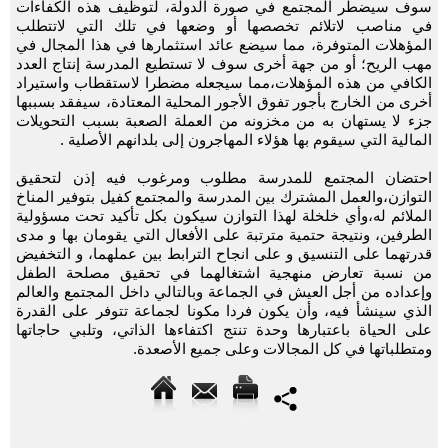
سوف سيضطر المجتمع في صورة الدولة، لتوظيف هذه الكفاءات
في مناصب لاتلائم تخصصها أو وضعها في تلك التي لاتتطلب
المؤهلات المتوفرة، مما سيضع عائد استثمارها في هذا المجال في
مهب الريح؛ أو من جهة أخرى سوف لا تستطيع المدرسة إنتاج العدد
الكافي من هذه المؤهلات،مما سيجعله مضطرا لاستقطاب واستيراد
أخرى من الخارج بأجور تفوق الأجور المحلية المعتادة، سيفقد بسببها
جزء لا يستهان به من مخزونه من العملة الصعبة بسبب التحويلات
المالية التي سيقوم بها هؤلاء المهاجرون إلى بلدانهم الأصلية .
احتضان المجتمع للمدرسة مطلوب ومرغوب فيه إذن لتحقيق
التوازن،والعمل المشترك بين المدرسة والمجتمع كفيل بتوفير المناخ
الملائم له،وأي خلخلة لهذا التوازن سيكون بكل تأكيد تحت مسؤولية
الطرفين، ونتيجة حتمية مترتبة على الأفعال التي يقومان بها و مدى
قدرتهما على التنسيق و على انجاح الترابط بين عملهما، و التخفيض
من نسبة تعارض منهجية اشتغالهما في تحقيق مصلحة الطفل
وإعداده من أجل العيش في الجماعة وبالتالي داخل المجتمع والعالم
الذي سينشأ فيه، وأن يكون فردا مكونا لجماعة تتوفر على القدرة
على الحياة باعتبارها وحدة تنتج اكتفاءها الذاتي، وتلبي حاجاتها
ومتطلباتها في كل المجالات وعلى جميع الأصعدة.