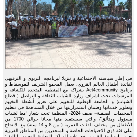
في إطار سياسته الاجتماعية و تنزيلا لبرنامجه التربوي و الترفيهي
لفائدة أطفال العالم القروي، يعمل المجمع الشريف للفوسفاط و
برنامج Act4community بشراكة مع المنظمة المتحدة للكشافة و
المرشدات تحت اشراف وزارة الشباب الثقافة و التواصل ( قطاع
الشباب) و الجامعة الوطنية للتخييم على تعزيز أنشطة التخييم
وتطوير خدماتها وضمان استمراريتها من خلال المساهمة في تنظيم
المخيمات الصيفية– صيف 2024- المنظمة تحت شعار “معا لشباب
مسؤول ومتألق”، والتي سيستفيد منها مجانا حوالي 1700 من
الأطفال من مختلف الفئات العمرية ( بين 8 و 14 سنة) مع الانفتاح
على فئة ذوي الاحتياجات الخاصة و المنحدرين من المناطق القروية
تعزيزا لسياسة القرب، بفضاءات المراكز الوطنية للتخييم التالية :