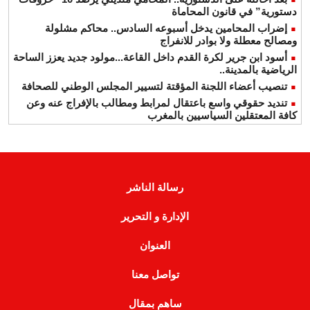
دستورية” في قانون المحاماة
إضراب المحامين يدخل أسبوعه السادس.. محاكم مشلولة
ومصالح معطلة ولا بوادر للانفراج
أسود ابن جرير لكرة القدم داخل القاعة...مولود جديد يعزز الساحة
الرياضية بالمدينة..
تنصيب أعضاء اللجنة المؤقتة لتسيير المجلس الوطني للصحافة
تنديد حقوقي واسع باعتقال لمرابط ومطالب بالإفراج عنه وعن
كافة المعتقلين السياسيين بالمغرب
رسالة الناشر
الإدارة و التحرير
العنوان
تواصل معنا
ساهم بمقال