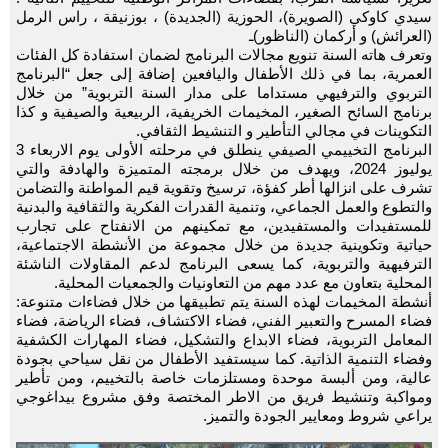
سيدي كاوكي (الصويرة)، الحوزية (الجديدة) ، بوزنيقة ، راس الرمل
(العرائش) و أركمان (الناظور)ـ
وتعرف هاته السنة تنويع مجالات البرنامج لضمان استفادة كل الفئات
العمرية، بما في ذلك الأطفال واليافعين إضافة إلى جعل “البرنامج
التربوي والترفيهي مستداما على مدار السنة التربوية” من خلال
برنامج السائح الصغير، المخيمات الخريفية، الربيعية والصيفية و كذا
التكوينات في مجالي التأطير و التنشيط الثقافي.
البرنامج التخييمي الصيفي ينطلق في مرحلته الأولى يوم الاربعاء 3
يوليوز 2024، ويهدف من خلال برمجته المتميزة والهادفة والتي
تشرف على انزالها أطر كفؤة، ترسيخ وتقوية قيم المواطنة والتضامن
والتطوع والعمل الجماعي، وتنمية القدرات الفكرية والثقافية والبدنية
للمستفيدات والمستفيدين، مع تمكينهم من الانفتاح على تجارب
حياتية وتكوينية جديدة من خلال مجموعة من الأنشطة الاجتماعية،
الترفيهية والتربوية، كما يسعى البرنامج لدعم المقاولات الناشئة
المحلية بتعاون مع عدد مهم من التعاونيات والجمعيات المحلية.
أنشطة المخيمات لهذه السنة يتم تطبيقها من خلال فضاءات متنوعة:
فضاء المسرح والتعبير الفني، فضاء الاكتشاف، فضاء الرياضة، فضاء
المعامل التربوية، فضاء الابداع والتشكيل، فضاء المهارات الكشفية
وفضاء التنمية الذاتية. كما سيستفيد الأطفال من نقل سياحي بجودة
عالية، ومن ألبسة موحدة ومستلزمات خاصة بالتخييم، ومن تأطير
ومواكبة وتنشيط فريق من الاطر المختصة وفق مشروع بيداغوجي
يراعي شروط ومعايير الجودة والتميز.