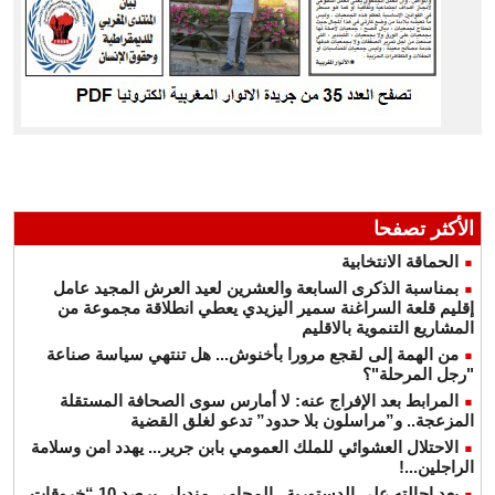
الأكثر تصفحا
الحماقة الانتخابية
بمناسبة الذكرى السابعة والعشرين لعيد العرش المجيد عامل
إقليم قلعة السراغنة سمير اليزيدي يعطي انطلاقة مجموعة من
المشاريع التنموية بالاقليم
من الهمة إلى لقجع مرورا بأخنوش... هل تنتهي سياسة صناعة
"رجل المرحلة"؟
المرابط بعد الإفراج عنه: لا أمارس سوى الصحافة المستقلة
المزعجة.. و”مراسلون بلا حدود” تدعو لغلق القضية
الاحتلال العشوائي للملك العمومي بابن جرير... يهدد امن وسلامة
الراجلين...!
بعد احالته على الدستورية.. المحامي منديلي يرصد 10 “خروقات