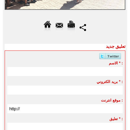
تعليق جديد
الاسم * :
بريد الكتروني * :
موقع انترنت :
تعليق * :