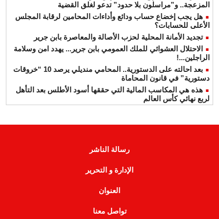
المزعجة.. و”مراسلون بلا حدود” تدعو لغلق القضية
هل يجب إخضاع حساب ودائع وأداءات المحامين لرقابة المجلس
الأعلى للحسابات؟
تجديد الأمانة المحلية لحزب الأصالة والمعاصرة بابن جرير
الاحتلال العشوائي للملك العمومي بابن جرير... يهدد امن وسلامة
الراجلين...!
بعد احالته على الدستورية.. المحامي منديلي يرصد 10 “خروقات
دستورية” في قانون المحاماة
هذه هي المكاسب المالية التي حققها أسود الأطلس بعد التأهل
لربع نهائي كأس العالم
رسالة الناشر
الإدارة و التحرير
العنوان
تواصل معنا