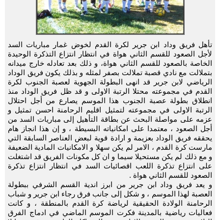
تأهل فريق وداد ابن جرير لكرة القدم لخوض غمار مباريات السد
لأجل الصعود للقسم الثاني هواة في انتظار انتزاع التذكرة الوحيدة
الخاصة بالصعود للقسم الثاني هواة، و ذلك بعد تعادله خارج ميدانه
بتملالت مع نادي قصبة تملالت بصفر لمثله و بذلك يكون فريق الوداد
الرياضي لابن جرير قد انهى البطولة الجهوية لعصبة الجنوب لكرة
القدم في مجموعته محتلا الرتبة الاولى و قد ظل فريق الوداد منذ
انطلاق بطولة عصبة الجنوب هذا الموسم يصارع من أجل احتلال
الرتبة الاولى في مجموعته لتمثيل اقليم الرحامنة احسن تمثيل و
عزمه على مواصلة البحث عن بطاقة التأهيل إلى مباريات السد من
أجل الصعود ، معتمدا على امكانياته البسيطة ، و إن هذا انجاز هام
يحققه فريق الوداد بعزيمة و ارادة قوية لبعض العناصر السابقة التي
مارست كرة القدم ، الامر لم يكن سهلا و الامكانيات المادية الضعيفة
و مع ذلك لم يكن مستحيلا سيما و ان كل مكونات الفريق قد اشتغلت
على انتزاع تذكرة اللعب اقصائيات السد في انتظار انتزاع تذكرة
الصعود للقسم الثاني هواة .
و يعد فريق وداد ابن جرير من ابرز اندية القسم الشرفي ببطولة
العصبة لهذا الموسم ، و شكل إلى جانب فرق رجاء ابن جرير و شباب
الرحامنة الولادة الحقيقية لرياضة كرة القدم بالمنطقة ، و كانت
فعاليات رياضية بالمدينة فكرت الموسم الماضي في ادماج الفرق