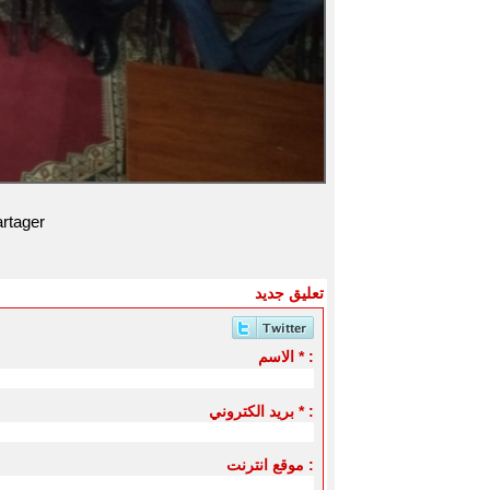
rtager
تعليق جديد
الاسم * :
بريد الكتروني * :
موقع انترنت :