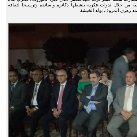
شعبية من خلال ندوات فكرية ينشطها ذكاترة واساتذة وترسيخا لثقافة
حمد زهري المروف بولد الخبشة