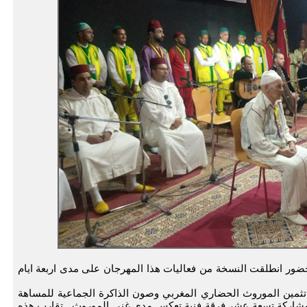
ضور انطلقت النسخة من فعاليات هذا المهرجان على مدى اربعة ايام
 تثمين الموروث الحضاري المغربي وصون الذاكرة الجماعية للمساهة
 بمشاركة تسعة عشر فرقة فنية تعكس مدى غنى الموروث . تقارب هذه