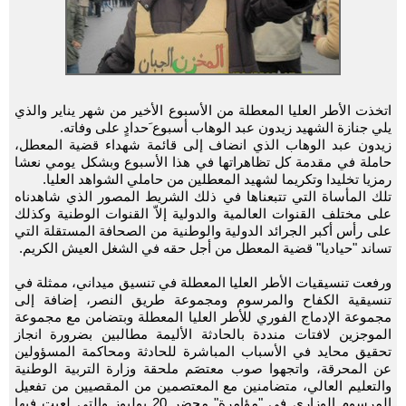
اتخذت الأطر العليا المعطلة من الأسبوع الأخير من شهر يناير والذي
يلي جنازة الشهيد زيدون عبد الوهاب أسبوع َحدادٍ على وفاته.
زيدون عبد الوهاب الذي انضاف إلى قائمة شهداء قضية المعطل،
حاملة في مقدمة كل تظاهراتها في هذا الأسبوع وبشكل يومي نعشا
رمزيا تخليدا وتكريما لشهيد المعطلين من حاملي الشواهد العليا.
تلك المأساة التي تتبعناها في ذلك الشريط المصور الذي شاهدناه
على مختلف القنوات العالمية والدولية إلاّ القنوات الوطنية وكذلك
على رأس أكبر الجرائد الدولية والوطنية من الصحافة المستقلة التي
تساند "حياديا" قضية المعطل من أجل حقه في الشغل العيش الكريم.
ورفعت تنسيقيات الأطر العليا المعطلة في تنسيق ميداني، ممثلة في
تنسيقية الكفاح والمرسوم ومجموعة طريق النصر، إضافة إلى
مجموعة الإدماج الفوري للأطر العليا المعطلة وبتضامن مع مجموعة
الموجزين لافتات منددة بالحادثة الأليمة مطالبين بضرورة انجاز
تحقيق محايد في الأسباب المباشرة للحادثة ومحاكمة المسؤولين
عن المحرقة، واتجهوا صوب معتصَم ملحقة وزارة التربية الوطنية
والتعليم العالي، متضامنين مع المعتصمين من المقصيين من تفعيل
المرسوم الوزاري في "مؤامرة" محضر 20 يوليوز والتي لعبت فيها