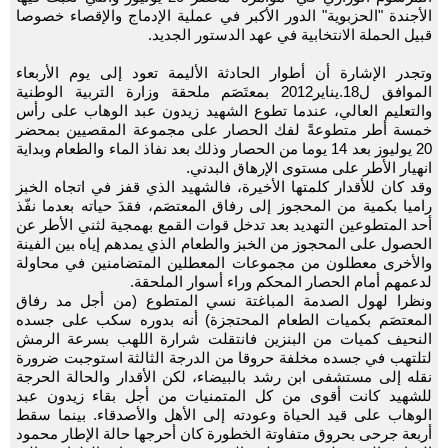
الأجندة "الحزبوية" الدور الأكبر في عملية الإدماج والإقصاء خصوصا
قبيل الحملة الانتخابية في عهد الدستور الجديد.
وتجدر الإشارة أن أطوار الحادثة الأليمة تعود إلى يوم الأربعاء
الموافق ل18.يناير2012 بمعتَصَم ملحقة وزارة التربية الوطنية
والتعليم العالي، عندما تطوع الشهيد زيدون عبد الوهاب على رأس
خمسة أطر متطوعةً لفك الحصار على مجموعة المقصيين بمحضر
20 يوليوز بعد 14 يوما من الحصار وذلك بعد نفاذ الماء والطعام وبداية
انهيار الأطر على مستوى الإرهاق البدني.
وقد كان للأقدار كلمتها الأخيرة، فالشهيد الذي قفز في اتجاه الخبز
راميا بكمية من المحجوز إلى رفاق المعتصَم، فقدَ حياته بعدما نفّذ
أحد المتطوعين التهديد بعد تدخل قوات القمع بهمجية لثني الأطر عن
الحصول على المحجوز من الخبز والطعام الذي يمدهم إياه بين الفينة
والأخرى معطلون من مجموعات المعطلين المتضامنين في محاولة
لدعمهم أمام الحصار المحكم وراء أسوار الملحقة.
ونظرا لهول الصدمة المباغتة نسي المتطوع (من أجل مد رفاق
المعتصَم بكميات الطعام المحتجزة) أنه بدوره سكب على جسده
النحيف كميات من البنزين فانتقلت شرارة اللهب بسرعة الرمش
لتلتهب في جسده مخلفة حروقا من الدرجة الثالثة استوجبت ضرورة
نقله إلى مستشفى ابن رشد بالبيضاء، لكن الأقدار والحالة الحرجة
للشهيد كانت أقوى من كل المتمنيات من أجل بقاء زيدون عبد
الوهاب على قيد الحياة وعودته إلى الأهل والأصدقاء. بينما سقط
أربعة جرحى بحروق متفاوتة الخطورة كان أحرجها حالة الإطار محمود