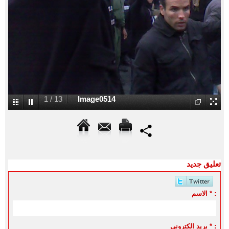
1
/
13
Image0514
تعليق جديد
الاسم * :
بريد الكتروني * :