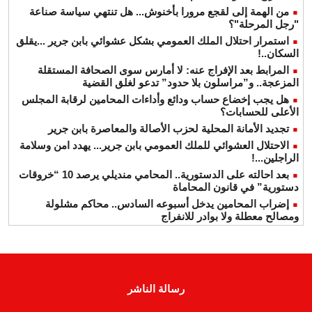
من الهمة إلى لقجع مرورا بأخنوش... هل تنتهي سياسة صناعة
"رجل المرحلة"؟
استمرار احتلال الملك العمومي بشكل عشوائي بابن جرير ...يقلق
السكان..!
المرابط بعد الإفراج عنه: لا أمارس سوى الصحافة المستقلة
المزعجة.. و”مراسلون بلا حدود” تدعو لغلق القضية
هل يجب إخضاع حساب ودائع وأداءات المحامين لرقابة المجلس
الأعلى للحسابات؟
تجديد الأمانة المحلية لحزب الأصالة والمعاصرة بابن جرير
الاحتلال العشوائي للملك العمومي بابن جرير... يهدد امن وسلامة
الراجلين...!
بعد احالته على الدستورية.. المحامي منديلي يرصد 10 “خروقات
دستورية” في قانون المحاماة
إضراب المحامين يدخل أسبوعه السادس.. محاكم مشلولة
ومصالح معطلة ولا بوادر للانفراج
رسالة الناشر