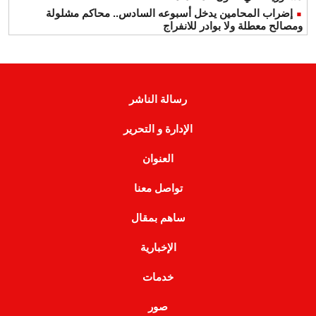
إضراب المحامين يدخل أسبوعه السادس.. محاكم مشلولة
ومصالح معطلة ولا بوادر للانفراج
رسالة الناشر
الإدارة و التحرير
العنوان
تواصل معنا
ساهم بمقال
الإخبارية
خدمات
صور