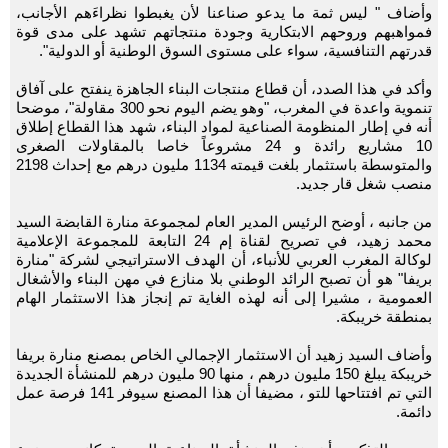
وأضاف " ليس ثمة ما يدعو صناعنا لأن يغبطوا نظراءَهم الأجانب،
فمواهبهم وروحهم الابتكارية وجودة منتجاتهم تشهد على مدى قوة
قدرتهم التنافسية، سواء على مستوى السوق الوطنية أو الدولية".
وأكد في هذا الصدد، أن قطاع منتجات البناء الجاهزة ينفتح على آفاق
تنموية واعدة في المغرب، "وهو يضم اليوم نحو 300 مقاولة"، موضحا
أنه في إطار المنظومة الصناعية لمواد البناء، شهد هذا القطاع إطلاق
10 مشاريع رائدة و 24 مشروعاً خاصا بالمقاولات الصغرى
والمتوسطة باستثمار بلغت قيمته 1134 مليون درهم مع إحداث 2198
منصب شغل قار جديد.
من جانبه ، أوضح الرئيس المدير العام لمجموعة منارة القابضة السيد
محمد زهيد، في تصريح لقناة إم 24 التابعة للمجموعة الإعلامية
لوكالة المغرب العربي للأنباء، أن الهدف الاستراتيجي لشركة "منارة
بريفا" هو أن تصبح الرائد الوطني بلا منازع في مهن البناء والأشغال
العمومية ، مشيرا إلى أنه لهذه الغاية تم إنجاز هذا الاستثمار الهام
بمنطقة خريبكة.
وأضاف السيد زهيد أن الاستثمار الإجمالي الخاص بمصنع منارة بريفا
خريبكة يبلغ 150 مليون درهم ، منها 90 مليون درهم للمنشأة الجديدة
التي تم افتتاحها للتو ، مضيفا أن هذا المصنع سيوفر 141 فرصة عمل
دائمة.