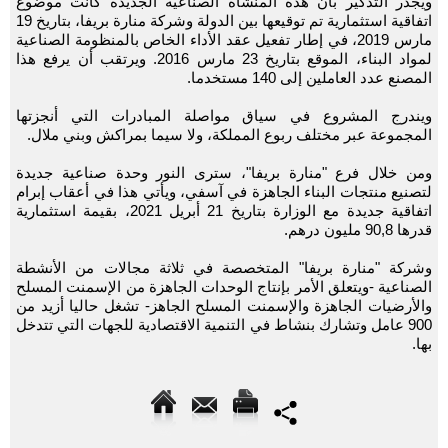
ويجدر التذكير بأن هذه المنشأة الصناعية الجديدة كانت موضوع
اتفاقية استثمارية تم توقيعها بين الدولة وشركة منارة بريفا، بتاريخ 19
مارس 2019، في إطار تفعيل عقد الأداء الخاص بالمنظومة الصناعية
لمواد البناء، الموقع بتاريخ 23 مارس 2016. ويرتقب أن يرفع هذا
المصنع عدد العاملين إلى 140 مستخدما.
ويندرج المشروع في سياق مواصلة المبادرات التي أنجزتها
المجموعة عبر مختلف ربوع المملكة، ولا سيما بمراكش وبني ملال.
ومن خلال فرع "منارة بريفا"، سترى النور وحدة صناعية جديدة
لتصنيع منتجات البناء الجاهزة في آسفي، ويأتي هذا في أعقاب إبرام
اتفاقية جديدة مع الوزارة بتاريخ 21 أبريل 2021، بقيمة استثمارية
قدرها 90,8 مليون درهم.
وشركة "منارة بريفا" المتخصصة في ثلاثة مجالات من الأنشطة
الصناعية -ويتعلق الأمر بإنتاج الوحدات الجاهزة من الإسمنت المسلح
والأرضيات الجاهزة والإسمنت المسلح الجاهز- تشغل حاليا أزيد من
900 عامل وتشارك بنشاط في التنمية الاقتصادية للجهات التي تتدخل
بها.