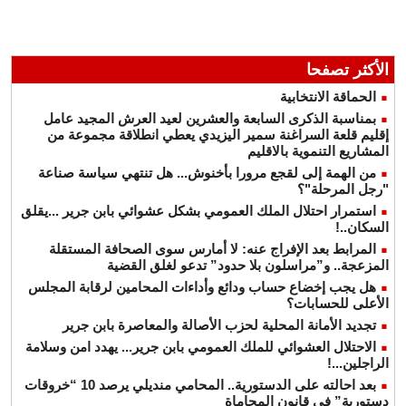
الأكثر تصفحا
الحماقة الانتخابية
بمناسبة الذكرى السابعة والعشرين لعيد العرش المجيد عامل
إقليم قلعة السراغنة سمير اليزيدي يعطي انطلاقة مجموعة من
المشاريع التنموية بالاقليم
من الهمة إلى لقجع مرورا بأخنوش... هل تنتهي سياسة صناعة
"رجل المرحلة"؟
استمرار احتلال الملك العمومي بشكل عشوائي بابن جرير ...يقلق
السكان..!
المرابط بعد الإفراج عنه: لا أمارس سوى الصحافة المستقلة
المزعجة.. و”مراسلون بلا حدود” تدعو لغلق القضية
هل يجب إخضاع حساب ودائع وأداءات المحامين لرقابة المجلس
الأعلى للحسابات؟
تجديد الأمانة المحلية لحزب الأصالة والمعاصرة بابن جرير
الاحتلال العشوائي للملك العمومي بابن جرير... يهدد امن وسلامة
الراجلين...!
بعد احالته على الدستورية.. المحامي منديلي يرصد 10 “خروقات
دستورية” في قانون المحاماة