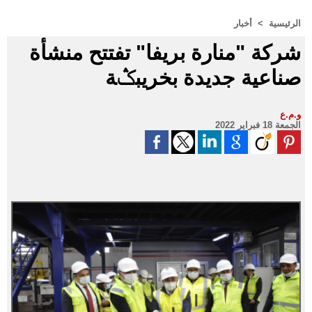
الرئيسية
>
أخبار
شركة "منارة بريفا" تفتتح منشأة
صناعية جديدة بخريبݣة
و.م.ع
الجمعة 18 فبراير 2022