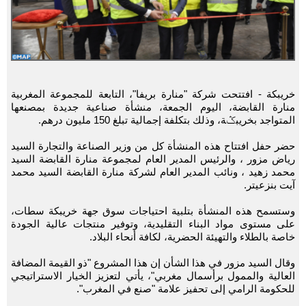
خريبكة - افتتحت شركة "منارة بريفا"، التابعة للمجموعة المغربية
منارة القابضة، اليوم الجمعة، منشأة صناعية جديدة بمصنعها
المتواجد بخريبݣة، وذلك بتكلفة إجمالية تبلغ 150 مليون درهم.
حضر حفل افتتاح هذه المنشأة كل من وزير الصناعة والتجارة السيد
رياض مزور ، والرئيس المدير العام لمجموعة منارة القابضة السيد
محمد زهيد ، ونائب المدير العام لشركة منارة القابضة السيد محمد
آيت بنزعيتر.
وستسمح هذه المنشأة بتلبية احتياجات سوق جهة خريبكة سطات،
على مستوى مواد البناء التقليدية، وتوفير منتجات عالية الجودة
خاصة بالطلاء والتهيئة الحضرية، لكافة أنحاء البلاد.
وقال السيد مزور في هذا الشأن إن هذا المشروع "ذو القيمة المضافة
العالية والممول برأسمال مغربي"، يأتي لتعزيز الخيار الاستراتيجي
للحكومة الرامي إلى تحفيز علامة "صنع في المغرب".