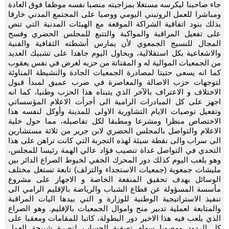
جاء صاحبنا ليكرسه مستغلا بمزاجيته منصبا نفسه موظفا فوق العادة
ومباشرا للعمل الروتيني اليومي ووصيا على المجتمع المدني خارقا
بذلك بنود اتفاقية الشراكة الموقعة مع الهيئات المدنية التي تنص
على تفعيل المراقبة والمواكبة والتتبع للمجلس الحضري وفسح
المجال للنسيج الجمعوي لأن يمارس أنشطته الثقافية والفنية
والاشعاعية بكل استقلالية، ويحاول اليوم جاهدا على تشبيك العديد
من الجمعيات الموالية له و المقتاتة من حزبه لغرض في نفس يعقوب
كما انه يسعى حتيتا لمصادرة الجمعيات الجادة والنشيطة المناوئة
لتوجهات حزب الاصالة والمعاصرة في ضرب عميق لمبدأ قبول
الاختلاف و الاعتراف بالآخر الذي يتبناه هذا الحزب وطنيا، كما انه
اجهز على كل المبادرات الرامية الى أجرأت الاعلام المؤسساتي
وتفعيل توصيات الايام التشاورية الاولى للمدينة وأوكل لنفسه هذا
الاختصاص منظرا ومشرعا ومطبقا لكل تفاصيله، مما حول خلية
الاعلام والتواصل بالمجلس الحضري لابن جرير من ثلاثة مستشارين
الى سراب والى نقطة سيئة لهذه التجربة التي كانت تراهن على هذا
التحدي في التواصل غداة تنصيب فؤاد عالي الهمة رئيسا للمجلس،
وهو يلعب اليوم كذلك دور المحرك الخفي لخيوط الصراع الدائر بين
مليشات جمعوية (جمعيات الاستجداء والتزلف) تابعة تستغل مختلف
الوسائل بهدف تحقيق المنفعة الخاصة و الاجهاز على مشروع
مأسسة المسؤولة عن قطاع الشباب والرياضة بالإقليم الرامي الى
تنفيذ الاستراتيجية الوطنية للوزارة و التي بيدها اليات المراقبة
والمتابعة لعملية تدبير منح واموال الجمعيات بالإقليم. وهو الصراع
الذي يلعب فيه هذا الاخير دور البطولة، كاتبا للمقامات ومعقبا على
كل الردود ومصوبا سهام تصفية الحساب لنصرة شبيحة العمل