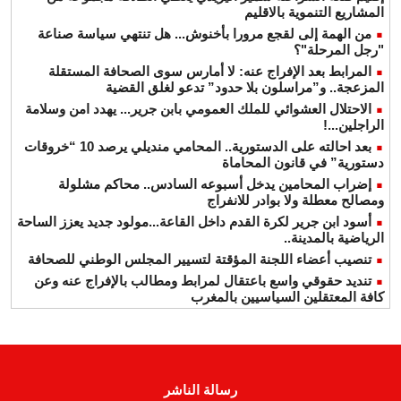
المشاريع التنموية بالاقليم
من الهمة إلى لقجع مرورا بأخنوش... هل تنتهي سياسة صناعة
"رجل المرحلة"؟
المرابط بعد الإفراج عنه: لا أمارس سوى الصحافة المستقلة
المزعجة.. و”مراسلون بلا حدود” تدعو لغلق القضية
الاحتلال العشوائي للملك العمومي بابن جرير... يهدد امن وسلامة
الراجلين...!
بعد احالته على الدستورية.. المحامي منديلي يرصد 10 “خروقات
دستورية” في قانون المحاماة
إضراب المحامين يدخل أسبوعه السادس.. محاكم مشلولة
ومصالح معطلة ولا بوادر للانفراج
أسود ابن جرير لكرة القدم داخل القاعة...مولود جديد يعزز الساحة
الرياضية بالمدينة..
تنصيب أعضاء اللجنة المؤقتة لتسيير المجلس الوطني للصحافة
تنديد حقوقي واسع باعتقال لمرابط ومطالب بالإفراج عنه وعن
كافة المعتقلين السياسيين بالمغرب
رسالة الناشر