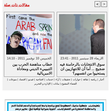
<
>
مقالات ذات صلة
الاربعاء 28 سبتمبر 2011 - 23:41
الخميس 10 نوفمبر 2011 - 14:10
سوق الانتخابات بالرحامنة فيه
خطاب مناهضة الحرب بين
ضجيج ... أما آن للانتهازيين ان
التبيييء الديني ومعاداة
يستحيوا من انفسهم؟
الامبريالية
أخبار
|
رياضة
|
ثقافة
|
حوارات
|
تحقيقات
|
آراء
|
خدمات
|
افتتاحية
|
فيديو
|
اقتصاد
|
منوعات
|
الفضاء المفتوح
|
بيانات
|
الإدارة و التحرير