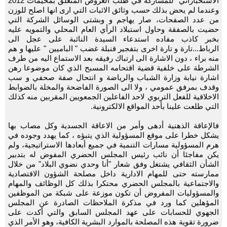
الاستخباراتي" للمشاركة في طلب العروض المتعلق بمخيمات 2012
وعندما لم يحض بذلك حسب وثائق الاثبات التي ارى انها اصلح للوزن
من عدد الصفحات، صار يهاجم و وبشتى الوسائل الشركة التي
حضيت بالصفقة وحاول استبلاد الرأي العام المحلي والتمويه عليه
بخبر كاذب مفاده استدعاء السيدة النائبة على عجل الى
الرباط...تارة و تارة اخرى بتفجير قنبلة غضب " الباميين " عليها و هم
منه براء ، دون الاشارة الى ارتباك رفيقه بعد الاستماع اليه من طرف
الشرطة على خلفية قضية اقتحامه المسبح الذي كان موضوعا رهن
اشارة نيابة وزارة الشباب والرياضة و انتحال صفة صحفي و سب
وقدف بمرفق عمومي ، ولا الى الصورة الفاضحة والمخلة بالضوابط
الاخلاقية للفعل التربوي لاحد الفاعلين الجمعويين المقربين منه كذلك
التي طلعت علينا بأحد المواقع الالكترونية.
فالإعاقة الذهنية أدهى وأمر من الاعاقة الجسدية وكل مصاب بها
يشكل خطرا على موقع المسؤولية الذي يتبؤه ، كما يهدد وجوده في
هرم المسؤولية مسارات التنمية في جميع أبعادها الاستراتيجية، ولم
يكن مفاجئا أن نائب رئيس المجلس الحضري المفوض له بتدبير
الشأن الثقافي يشتغل وفق شعار "أنا وحدي نضوي البلاد" من خلال
ممارسته حتى للمهام الادارية داخل مصلحة الشؤون الاقتصادية
والاجتماعية بالمجلس الحضري محتكرا بذلك كل الوظائف والمهام
والمسؤوليات المفروض أن تكون موزعة على شبكة من الموظفين
المؤهلين كما ورد في مذكرة الملاحظات الصادرة عن المجلس
الجهوي للحسابات على عهد المجلس السابق والتي أكدت على
ضرورة تقوية هذه المصلحة بالموارد البشرية الكافية، وهو الأمر الذي