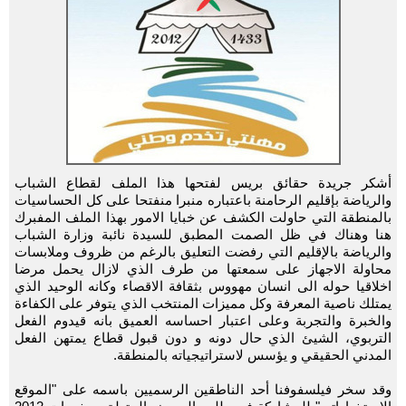
أشكر جريدة حقائق بريس لفتحها هذا الملف لقطاع الشباب
والرياضة بإقليم الرحامنة باعتباره منبرا منفتحا على كل الحساسيات
بالمنطقة التي حاولت الكشف عن خبايا الامور بهذا الملف المفبرك
هنا وهناك في ظل الصمت المطبق للسيدة نائبة وزارة الشباب
والرياضة بالإقليم التي رفضت التعليق بالرغم من ظروف وملابسات
محاولة الاجهاز على سمعتها من طرف الذي لازال يحمل مرضا
اخلاقيا حوله الى انسان مهووس بثقافة الاقصاء وكانه الوحيد الذي
يمتلك ناصية المعرفة وكل مميزات المنتخب الذي يتوفر على الكفاءة
والخبرة والتجربة وعلى اعتبار احساسه العميق بانه قيدوم الفعل
التربوي، الشيئ الذي حال دونه و دون قبول قطاع يمتهن الفعل
المدني الحقيقي و يؤسس لاستراتيجياته بالمنطقة.
وقد سخر فيلسفوفنا أحد الناطقين الرسميين باسمه على "الموقع