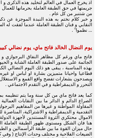
اذ يخرج العمال في العالم لتخليد هذه الذكرى و ال
جريمتها في حق الطبقة العاملة بحرمانها للعمال من
من شتنبر من كل عام .
و خبر كلام نختم به هذه النبدة الموجزة عن ذك
النقابي و فنان الطبقة العاملة عندما لفقت له السل
... نظموا" .
يوم النضال الخالد فاتح ماي، يوم نضالي كبي
فاتح ماي ورغم كل مظاهر النفاق البرجوازي و ال
الجاثمة على صدور الطبقة العاملة الشابة و الحيو
بهذه المناسبة ، يبقى هو ذلك اليوم النضالي الك
قطاعيا واحيانا متميزين بشارة او لباس او غير
ويصدحون بشعارات تفضح واقع القمع و الاستغلال 
التحرر و الديمقراطية و في التقدم الاجتماعي .
كما يعد فاتح ماي من كل سنة وما يتم تنظيمه ب
الصراع الدائم و الدائر ما بين النقابات العمال
المقاولة المواطنة و غيرها من المفاهيم البرجوازي
التقدمية و الديمقراطية و الاشتراكية، المناصرة
الاموال محتكري الثروة المستندين لأجهزة الدولة 
هنا فان الشكل ومستوى ظهور الطبقة العاملة ال
حال ميزان القوة ما بين طبقة الرأسمالين و الطب
الضيعات الفلاحية و مختلف وحدات الإنتاج ( وفي