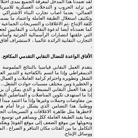
لقد تعمدنا هذا المدخل لمعرفة الجميع بمدى اختلا
في تزايد الحروب و التدخلات العسكرية للامبريا
العمالي- بعدما اصاب تجارب البناء الاشتراكي
وتكثيف استغلال الطبقة العاملة واعتماد ما يس
كلفة الإنتاج ،ثم الاغلاقات و التسريحات الجماعية
كما تعمدناه أيضا لدعوة النقابيات و النقابيين 
التي خلقتها انتصارات الرأسمالية الجزئية وأساسا
التجارب النقابية الرائدة عالميا ، لاستشراف أفا
.
الأفاق الواعدة للنضال النقابي التقدمي المكافح.
يتقدم العمل النقابي قياسيا بالنتائج الملموسة
الديمقراطي وإذا ما اتسم بالكفاحية و التدبير ا
الشغل وتطويره واحترام كرامة العاملات و العمال
و الخطيرة ومن مختلف مسببات حوادث الشغل... إ
إن هذا العمل النقابي البسيط و الذي يمكن أن يزا
إذا ما استهدف تكوين المناضلات و المناضلين النق
من مفاوضات وحملات وغيرها وإذا ما اعتمد مبدأ 
ووطنيا. هذا التضامن الذي يشكل درعا أمام ه
لاخطرها مثل ظاهرة الاغلاقات و التسريحات الجماع
وبما يفيد الطبقة العاملة ككل ويساهم في توسيع ت
وتحويلها من موقع الضعف إلى موقع القوة( ويعكس
التكامل ما بين الفئات مكان التنافر و الصراع 
ووسائل الإنتاج.