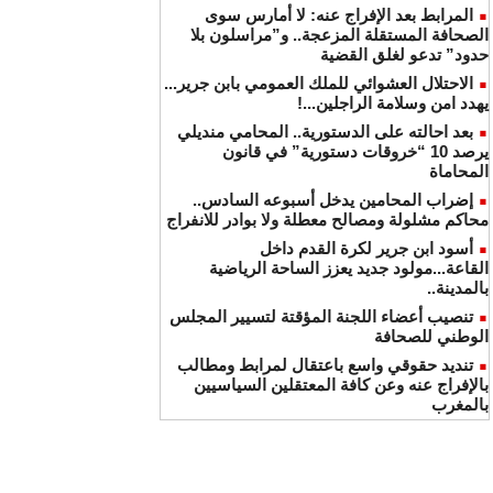
المرابط بعد الإفراج عنه: لا أمارس سوى
الصحافة المستقلة المزعجة.. و”مراسلون بلا
حدود” تدعو لغلق القضية
الاحتلال العشوائي للملك العمومي بابن جرير...
يهدد امن وسلامة الراجلين...!
بعد احالته على الدستورية.. المحامي منديلي
يرصد 10 “خروقات دستورية” في قانون
المحاماة
إضراب المحامين يدخل أسبوعه السادس..
محاكم مشلولة ومصالح معطلة ولا بوادر للانفراج
أسود ابن جرير لكرة القدم داخل
القاعة...مولود جديد يعزز الساحة الرياضية
بالمدينة..
تنصيب أعضاء اللجنة المؤقتة لتسيير المجلس
الوطني للصحافة
تنديد حقوقي واسع باعتقال لمرابط ومطالب
بالإفراج عنه وعن كافة المعتقلين السياسيين
بالمغرب