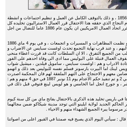
و هكذا قرر عمال استراليا الاحتفال يوم 21 ابريل 1856 ، و ذلك بالتوقف الكامل عن العمل و تنظيم اجتماعات و انشطة
 عمل من 8 ساعات . و امام النجاح الذي حققه هذا الاحتفال قرر العمال الاستراليون تخليده كل
سنة . بعد ذلك جاء دور العمال الامريكيين حيث قرر اتحاد العمال الامريكيين ان يكون عام 1886 عاما للنضال من اجل
و في فاتح ماي 1886 اضرب ثلثا مصانع شيكاكو و نظمت المظاهرات و المسيرات و اتجمعات ، و في يوم 4 ماي 1886
لبهم ، و عند قرب نهاية التجمع تحدث اوغست سبايس عن الاضراب و
ب من الجميع التفرق ، الا ان السلطات كانت قد قررت اعطاء منحى
وف العمال قنبلة على البوليس مما ادى الى وفاة احدهم على الفور
ل قادة الادراب و هم : اوغست سبايس ، سامويل فيلدين ، ميشيل شواب
ويس لينك اما البيرت بارسونز فسلم نفسه للبوليس بعد ذلك و اتهمو
للتضامن معهم و الاحتجاج على التهم الملفقة لهم فان المحكمة اصدرت
حكمها بالاعدام في حق 5 منهم و السجن المؤبد في 2 و تم تنفيذ حكم الاعدام يوم 11 نونبر 1887 في حق 4 منهم و هم :
ر ، و جورج انجل اما الخامس و هو لويس لينغ فتوفي قبل ذلك في
لاشتراكية سنة 1889 في مؤتمرها في باريس تخليد هذه الذكرى بالاحتفال بفاتح ماي من كل سنة كيوم
تضامن العمالي . و في سنة 1893 اعتدر الحاكم الجديد لولاية ايلينو التي توجد مدينة شيكاكو ضمن مجالهما
 مرسوما يبرء الجميع الشهداء منهم و الاحياء .
ل : سيأتي اليوم الذي يصبح فيه صمتنا في القبور اعلى من اصواتنا