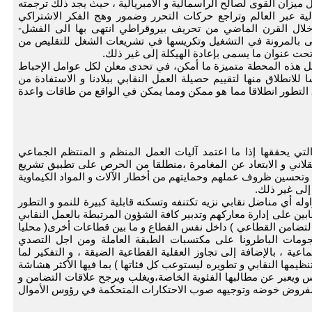
ل ميزان القوى لصالح الراسمالية و الامبريالية ، حيث يجد ذلك ترجمته
لية عبر العالم وتراجع حركات التحرر وضمور وهج الفكر الاشتراكي
 خلال القرن الماضي من تحريف بيروقراطي انتهى بها الى الفشل-
مى بالمرونة في التشغيل وتكريسها في تشريعات الشغل للتقليص من
 تحت عنوان ما يسمى بإعادة الهيكلة إلى غير ذلك.
لجعل هذه المحطة متميزة ما أمكن، في تحدى معلن لكل عوامل الإحباط
 للانطلاق منها لتقييم حصيلة العمل النقابي ببلادنا و الاستفادة من
ق التطور انطلاقا مما هو ممكن ومما يمكن في الواقع من طاقات واعدة
 التي يحققها إذا ما اعتمد آليات العمل المنظم و المنتظم الجماعي
لعقلاني و الابتعاد عن المغامرة ،منطلقا من الحرص على تطبيق تشريع
 وتحسين ظروف عملهم وحمايتهم من أخطار الآلات و المواد الكيماوية
لى غير ذلك.
وله أي مناضل نقابي نزيه تكتنفه وتسكنه قابلية كبيرة للنمو و التطور
ابين على إدارة معاركهم وتدبير كافة الشؤون المرتبطة بالعمل النقابي
التضامن القطاعي ) داخل نفس القطاع و ما بين قطاعات أخرى( محليا
جومات الباطرونا على مكتسبات الطبقة العاملة ومن اجل التصدي
ية ، بالإضافة إلى تجاوز العقلية القطاعية الضيقة ، و التفكير لما
نظيمها النقابي و تطويره ليستوعب كل فئاتها ) بما فيها الأكثر هشاشة
 ويعبر عن مطالبها الفئوية الخاصة،ويغلب ويرجح علاقات التضامن و
، المفروض خوضه وتوجيهه صوب الاحتكارات المتحكمة في رؤوس الأموال