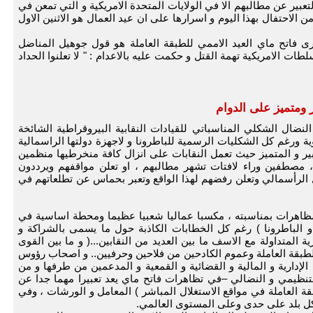
تعبير عن مطالبهم الا في الولايات المتحدة الامريكية و التي تمعن في
 الاحتفال بهذا اليوم و اسرارها على ان عيد العمال هو الاثنين الاول
رى فاتح ماي العيد الاممي للطبقة العاملة هو قول جوهيل المناضل
طات الامريكية تهمة القتل و حكمت عليه بالاعدام : " لا تعلنوا الحداد
ر ومتميز على الدوام
نضال الشكلي المناسباتي للقيادات النقابية البيروقراطية الشائخة
ية ورغم كل الشكليات الرسمية للباطرونا و لاجهزة دولتها الراسمالية
بير و المتميز حيث تعمل النقابات على انزال كافة منخرطيها منظمين
ه، مصطفين وراء لافتات تشهر مطالبهم ، او تعلن مواقفهم ويرددون
الرأسمالي وتعلن رفضهم لهذا الواقع وتعبر بحماس عن تطلعاتهم في
مظاهرات بمناسبته ، مكسبا عماليا شعبيا عظيما ومحطة اساسية في
ية و الباطرونا ) رغم كل الخطابات الكاذبة حول ما يسمى بالشراكة و
ة المتداولة مع الاسف ما بين العديد من النقابين...( و ما بين القوى
 للطبقة العاملة وعموم الكادحين من فلاحين وحرفيين.. و اصحاب رؤوس
الإدارية و المالية و القضائية و القمعية و المدعمين من طرفها و من
تنظيمي و النضالي –في تظاهرات فاتح ماي يعد تعبيرا مهما جدا عن
قة العاملة في مواقع الاستغلال المباشر ) المعامل و الورشات ، وفي
 كل بلد على حدى وعلى المستوى العالمي.