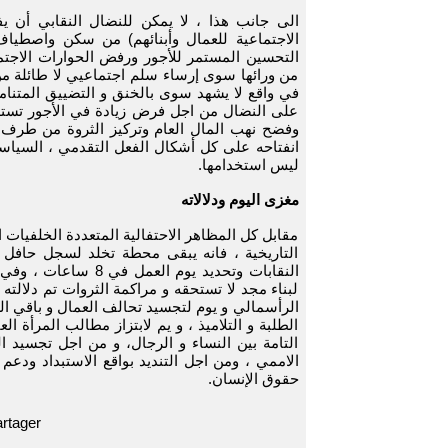
الى جانب هذا ، لا يمكن للنضال النقابي أن ي
الاجتماعية للعمال وأبنائهم) من سكن واصطياف
التحسين المستمر للأجور ورفض الحوارات الاجتما
من ورائها سوى إرساء سلم اجتماعيي لا طائلة من 
في واقع لا يشهد سوى بالخنق و التضييق المتنامي
على النضال من اجل فرض زيادة في الأجور تستد
وفضح نهب المال العام وتركيز الثروة من طرف ا
انفتاحه على كل أشكال الفعل التقدمي ، السيا
ليس استخدامها.
مغزى اليوم ودلالاته
مقابل كل المظاهر الاحتفالية المتعددة الخلفيات 
التاريخية ، فانه يبقى محطة تخلد لسجل حافل 
النقابات وتحديد يوم 
لبناء مجد لا تستحقه و مراكمة الثروات تم دلالته 
الرأسمالي و يوم لتجسيد تحالف العمال و باقي الك
الطلبة و التلاميذ ، و يم لابتزاز مطالب المرأة ا
التامة بين النساء و الرجال، و من اجل تجسيد ا
الاممي ، ومن اجل التنديد بواقع الاستبداد ودعم
حقوق الإنسان.
rtager