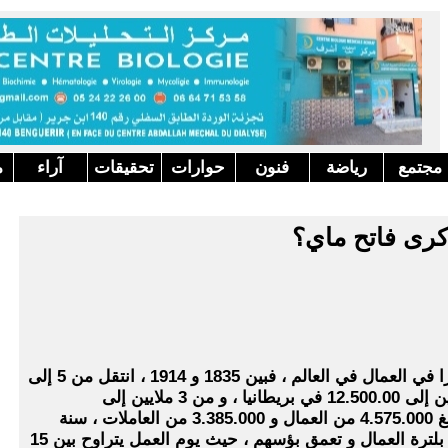
مجتمع
رياضة
فنون
حوارات
تحقيقات
آراء
م
ذكرى فاتح ماي؟
عرفت أواخر القرن التاسع عشر ارتفاعا كبيرا في العمال في العالم ، فبين 1835 و 1914 ، انتقل من 5 إلى
7 ملايين في الولايات المتحدة ، و من 8 ملايين إلى 12.500.00 في بريطانيا ، و من 3 ملايين إلى
4.500.000 في روسيا ، أما في فرنسا فقد بلغ 4.575.000 من العمال و 3.385.000 من العاملات ، سنة
1866 و رافق هذا الارتفاع في الاعداد اتساع بلترة العمال و تعمق بؤسهم ، حيث يوم العمل يتراوح بين 15