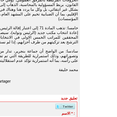
القانون، بربط المسؤولية بالمحاسبة، الذهاب إلى ف
بشكل غير انتقائي، بل وكل ما يردد هنا وهناك ف
الإقليم، بما أن الضبابية تخيم على المشهد العا
المؤسسات)
خامسا: تذهب المادة 71 إلى اع
إعادة انتخاب مكتب جديد (الرئيس ونوابه)، سيص
المحققين للمراتب الخمس الاولى في الانتخابات
الترشح بعد تزكيتهم من طرف أحزابهم، إذا لم نست
سادسا: من الواضح أن جماعة بنجرير، تدار من 
وتصوراتهم، وذلك استمرارية للطريقة التي تم تش
على رأسه، بما أنه استمرارية تؤكد عدم استقلاليته
محمد خليفة
rtager
تعليق جديد
الاسم * :