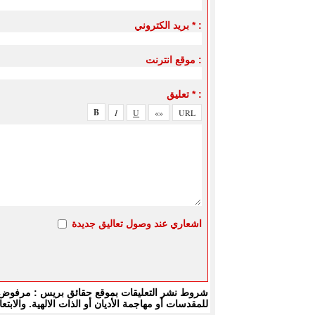
بريد الكتروني * :
موقع انترنت :
تعليق * :
اشعاري عند وصول تعاليق جديدة
شروط نشر التعليقات بموقع حقائق بريس : مرفوض كل
للمقدسات أو مهاجمة الأديان أو الذات الالهية. والا