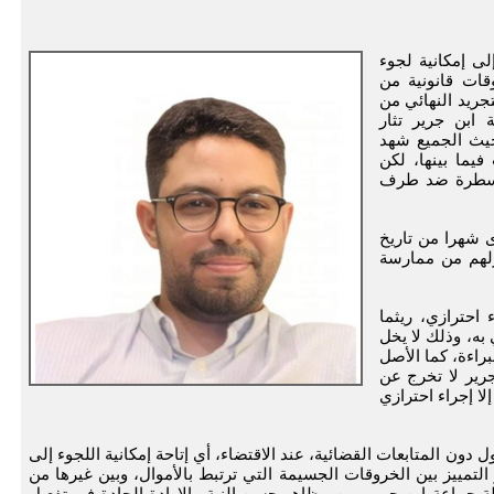
ة والدقيقة للمادة 64، تشير إلى إمكانية لجوء
قات قانونية من
ريد النهائي من
 ابن جرير تثار
حيث الجميع شهد
فيما بينها، لكن
المسطرة ضد طرف
ى شهرا من تاريخ
عزلهم من ممارسة
 احترازي، ريثما
به، وذلك لا يخل
لبراءة، كما الأصل
جرير لا تخرج عن
لا إجراء احترازي
 دون المتابعات القضائية، عند الاقتضاء، أي إتاحة إمكانية اللجوء إلى
لتمييز بين الخروقات الجسيمة التي ترتبط بالأموال، وبين غيرها من
 جماعة ابن جرير، من مظاهر حسن النية والإرادة الجادة في تفعيل