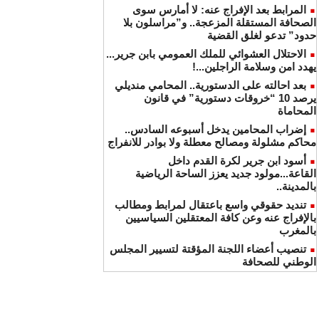
المرابط بعد الإفراج عنه: لا أمارس سوى
الصحافة المستقلة المزعجة.. و”مراسلون بلا
حدود” تدعو لغلق القضية
الاحتلال العشوائي للملك العمومي بابن جرير...
يهدد امن وسلامة الراجلين...!
بعد احالته على الدستورية.. المحامي منديلي
يرصد 10 “خروقات دستورية” في قانون
المحاماة
إضراب المحامين يدخل أسبوعه السادس..
محاكم مشلولة ومصالح معطلة ولا بوادر للانفراج
أسود ابن جرير لكرة القدم داخل
القاعة...مولود جديد يعزز الساحة الرياضية
بالمدينة..
تنديد حقوقي واسع باعتقال لمرابط ومطالب
بالإفراج عنه وعن كافة المعتقلين السياسيين
بالمغرب
تنصيب أعضاء اللجنة المؤقتة لتسيير المجلس
الوطني للصحافة