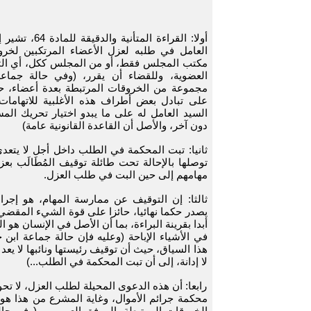
أولا: القراءة المتأني
العامل في طلبه لعزل الأعضاء المرتكبين لخرو
مكتب المجلس فقط، أو من المجلس ككل، أي التج
العضوية، وللقضاء أن يقرر، (وفي حالة جماعة
مجموعة من الخروقات المرتبطة بعدة أعضاء، 
على تبادل بعض أطراف هذه الأغلبية للاتهامات 
السيد العامل له على ما يبدو اختيار تحريك 
دون آخر، والأصل أن القاعدة القانونية عامة)
ثانيا: تبت المحكمة في الطلب داخل أجل لا يتعد
توصلها بالإحالة تحت طائلة توقيف المُطَالَب ب
مهامهم إلى حين البت في طلب العزل.
ثالثا: إن التوقيف عن ممارسة المهام، هو إجراء
يصدر حكما نهائيا، حائزا على قوة الشيء المقضي 
أبدا بقرينة البراءة، بما أن الأصل في الإنسان هو ا
في الأشياء الإباحة (وعليه فإن حالة جماعة ابن 
هذا السياق، حيث أن توقيف رئيستها ونائبها لا يعد إ
لا إدانة، إلى أن تبت المحكمة في الطلب...)
رابعا: أن هذه الدعوى المحيلة لطلب العزل، لا تحول
محكمة جرائم الأموال، وغاية المشرع من هذا هو ا
الخروقات المرتبطة بالمرفق العمومي. (وفي حالة