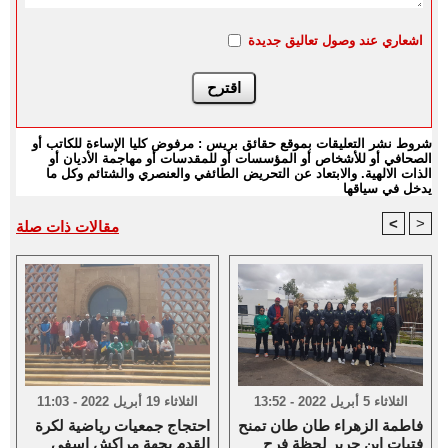
اشعاري عند وصول تعاليق جديدة
شروط نشر التعليقات بموقع حقائق بريس : مرفوض كليا الإساءة للكاتب أو
الصحافي أو للأشخاص أو المؤسسات أو للمقدسات أو مهاجمة الأديان أو
الذات الالهية. والابتعاد عن التحريض الطائفي والعنصري والشتائم وكل ما
يدخل في سياقها
<
>
مقالات ذات صلة
الثلاثاء 5 أبريل 2022 - 13:52
الثلاثاء 19 أبريل 2022 - 11:03
فاطمة الزهراء طان طان تمنح
احتجاج جمعيات رياضية لكرة
فتيات ابن جرير لحظة فرح
القدم بجهة مراكش اسفي