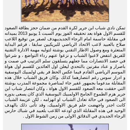
تمكن نادي شباب ابن جرير لكرة القدم من ضمان حجز بطاقة الصعود
للقسم الاول هواة بعد تحقيقه الفوز يوم السبت 1 يونيو 2013 بميدانه
في مقابلة حاسمة امام الرجاء الجديديبهدف لصفر من توقيع اللاعب
صلاح بالعبيد لاعب الاتحاد الرياضي للبريكيين سابقا ، فرغم البداية
المتعثرة ومع وصول الاطار التقني بوشتة لتوليه مهمة الادارة التقنية
للفريق انتفض لاعبوا الشباب و نزعوا عنهم رداء التواضع ، و شرعوا
في حصد الانتصارات مما جعلهم يتسلقون سلم الترتيب في صمت و
باصرار و عناد مقرنين بالتحدي ليعلن اول العائدين للقسم اول هواة
الموسم الرياضي القادم فيما عكس الحظ فر يقي اولمبيك اليوسفية
و ادرار سوس رغم انتصارهما كذلك .وكان فريق الشباب خلال هذه
المقابلة مدعوما بجمهور غفير جاء لمناصرة مجموعة المدرب بوشتة
التي حققت معه الصعود للقسم الاول هواة ، وكان انتصار شباب ابن
جرير هزم الطموح الجامح الاولمبيك اليوسفية الذي كان يسعى بدوره
الى الصعود في حالة تعادل الشباب او انهزامه ، لكن عزيمة الشباب
كانت اجدر واجهضت حلم فريق الاولمبيك، وقد تأتى ذلك بالهدف
الوحيد في هذه المقابلة الذي اودعه اللاعب بلعبيد في شباك حارس
الرجاء الجديدي في الدقائق الاولى من زمن الشوط الاول .