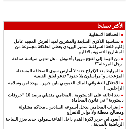
الأكثر تصفحا
الحماقة الانتخابية
بمناسبة الذكرى السابعة والعشرين لعيد العرش المجيد عامل
إقليم قلعة السراغنة سمير اليزيدي يعطي انطلاقة مجموعة من
المشاريع التنموية بالاقليم
من الهمة إلى لقجع مرورا بأخنوش... هل تنتهي سياسة صناعة
"رجل المرحلة"؟
المرابط بعد الإفراج عنه: لا أمارس سوى الصحافة المستقلة
المزعجة.. و”مراسلون بلا حدود” تدعو لغلق القضية
الاحتلال العشوائي للملك العمومي بابن جرير... يهدد امن وسلامة
الراجلين...!
بعد احالته على الدستورية.. المحامي منديلي يرصد 10 “خروقات
دستورية” في قانون المحاماة
إضراب المحامين يدخل أسبوعه السادس.. محاكم مشلولة
ومصالح معطلة ولا بوادر للانفراج
أسود ابن جرير لكرة القدم داخل القاعة...مولود جديد يعزز الساحة
الرياضية بالمدينة..