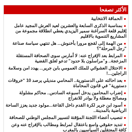
الأكثر تصفحا
الحماقة الانتخابية
بمناسبة الذكرى السابعة والعشرين لعيد العرش المجيد عامل
إقليم قلعة السراغنة سمير اليزيدي يعطي انطلاقة مجموعة من
المشاريع التنموية بالاقليم
من الهمة إلى لقجع مرورا بأخنوش... هل تنتهي سياسة صناعة
"رجل المرحلة"؟
المرابط بعد الإفراج عنه: لا أمارس سوى الصحافة المستقلة
المزعجة.. و”مراسلون بلا حدود” تدعو لغلق القضية
الاحتلال العشوائي للملك العمومي بابن جرير... يهدد امن وسلامة
الراجلين...!
بعد احالته على الدستورية.. المحامي منديلي يرصد 10 “خروقات
دستورية” في قانون المحاماة
إضراب المحامين يدخل أسبوعه السادس.. محاكم مشلولة
ومصالح معطلة ولا بوادر للانفراج
أسود ابن جرير لكرة القدم داخل القاعة...مولود جديد يعزز الساحة
الرياضية بالمدينة..
تنصيب أعضاء اللجنة المؤقتة لتسيير المجلس الوطني للصحافة
تنديد حقوقي واسع باعتقال لمرابط ومطالب بالإفراج عنه وعن
كافة المعتقلين السياسيين بالمغرب