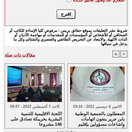
اشعاري عند وصول تعاليق جديدة
شروط نشر التعليقات بموقع حقائق بريس : مرفوض كليا الإساءة للكاتب أو
الصحافي أو للأشخاص أو المؤسسات أو للمقدسات أو مهاجمة الأديان أو
الذات الالهية. والابتعاد عن التحريض الطائفي والعنصري والشتائم وكل ما
يدخل في سياقها
<
>
مقالات ذات صلة
الاثنين 6 ديسمبر 2021 - 19:16
الاحد 7 أغسطس 2022 - 09:47
المعطلون بالجمعية الوطنية
اللجنة الاقليمية للتنمية
بابن جرير ينفون اتهامات
البشرية بخريبكة تصادق على
واشاعات مسؤولين بإقليم
146 مشروعا
الرحامنة حولهم
سياسة
|
مجتمع