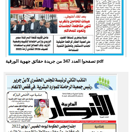
تصفحوا العدد 347 من جريدة حقائق جهوية الورقية pdf