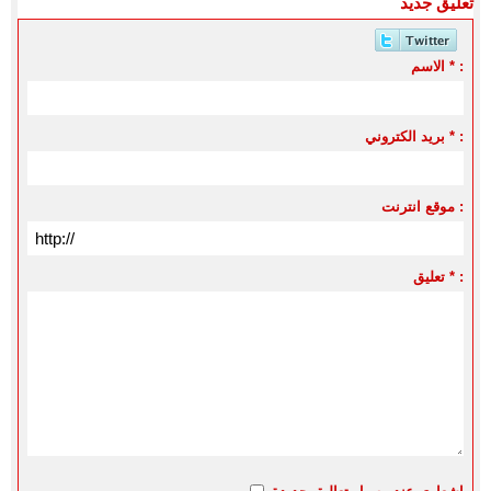
تعليق جديد
الاسم * :
بريد الكتروني * :
موقع انترنت :
تعليق * :