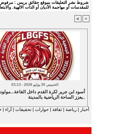
شروط نشر التعليقات بموقع حقائق بريس : مرفوض كل
للمقدسات أو مهاجمة الأديان أو الذات الالهية. والا
<
>
الخميس 30 يوليو 2026 - 03:13
أسود ابن جرير لكرة القدم داخل القاعة...مولود
يعزز الساحة الرياضية بالمدينة..
أخبار
|
رياضة
|
ثقافة
|
حوارات
|
تحقيقات
|
آراء
|
خ