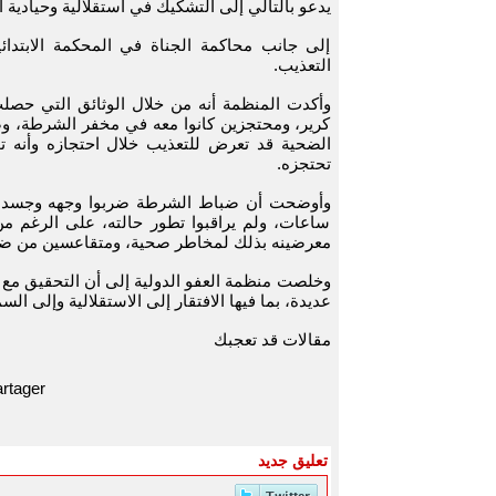
يدعو بالتالي إلى التشكيك في استقلالية وحيادية ا
إلى جانب محاكمة الجناة في المحكمة الابتدائ
التعذيب.
وأكدت المنظمة أنه من خلال الوثائق التي حص
كرير، ومحتجزين كانوا معه في مخفر الشرطة، وص
الضحية قد تعرض للتعذيب خلال احتجازه وأنه 
تحتجزه.
وأوضحت أن ضباط الشرطة ضربوا وجهه وجسده عد
ساعات، ولم يراقبوا تطور حالته، على الرغم من 
معرضينه بذلك لمخاطر صحية، ومتقاعسين من ضمان
وخلصت منظمة العفو الدولية إلى أن التحقيق مع
عديدة، بما فيها الافتقار إلى الاستقلالية وإلى ا
مقالات قد تعجبك
rtager
تعليق جديد