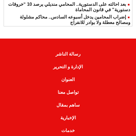
بعد احالته على الدستورية.. المحامي منديلي يرصد 10 “خروقات
دستورية” في قانون المحاماة
إضراب المحامين يدخل أسبوعه السادس.. محاكم مشلولة
ومصالح معطلة ولا بوادر للانفراج
رسالة الناشر
الإدارة و التحرير
العنوان
تواصل معنا
ساهم بمقال
الإخبارية
خدمات