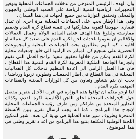
وان الهدف الرئيسي المتوخى من تدخلات الجماعات المحلية وتوفير
التجهيزات الرياضية لتنمية الرياضة على الصعيد الوطني والجهوي
والمحلي وتحقيق التوازنات بين جميع الجهات في هذا الميدان .
وفي هذا الإطار يجب على الجماعات المحلية مرة اخرى ان تبذل
قصارى جهودها لتقوية مشاركتها في تنمية قطاع كرة القدم وتعميم
ممارسته ولبلوغ هذا الهدف فعلى السادة الولاة وعمال العمالات
والأقاليم ان يقوموا باحداث لجن لكرة القدم على صعيد كل عمالة او
اقليم ، كما انهم مطالبون بحث الجماعات المحلية والمجموعات
الحضرية على تشجيع كل المبادرات الرامية الى خلق جمعيات محلية
لكرة القدم يمكن من خلالها تحقيق تنفيذ برامج العمل التي تقوم
بانجازها الجامعة الملكية المغربية لكرة القدم لتنمية هذا القطاع .
فان هذا العمل الرامي الى اعادة التنظيم تدخلات كل الفعاليات
المحلية في هذا القطاع في اطار الجمعيات وتطويره تربويا ورياضيا ،
يجب ان يتم بتشاور وتعاون بين كل الوزارات المعنية والقطاعات
المهتمة بكرة القدم .
لذا ارجو منكم ان توافوا هذه الوزارة في اقرب الآجال بتقرير مفصل
حول الإجراءات المتخذة لخلق اللجن الإٌقليمية لكرة القدم، وكذلك
التدابير المتخذة من طرفكم ومن طرف رؤساء الجماعات المحلية
لإنجاح هذا البرنامج ، كما انه يجب ارسال تقرير يبين الأنشطة
المنجزة وظروف سير هذه العملية في نهاية كل نصف شهر لتمكين
اللجنة الوطنية المكلفة بتتبع هذا البرنامج من اعداد تقرير وطني في
هذا الموضوع .