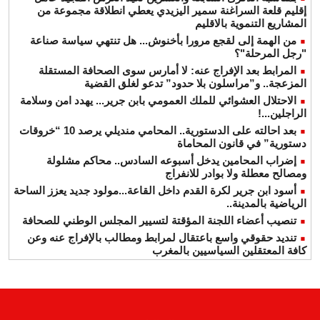
إقليم قلعة السراغنة سمير اليزيدي يعطي انطلاقة مجموعة من
المشاريع التنموية بالاقليم
من الهمة إلى لقجع مرورا بأخنوش... هل تنتهي سياسة صناعة
"رجل المرحلة"؟
المرابط بعد الإفراج عنه: لا أمارس سوى الصحافة المستقلة
المزعجة.. و”مراسلون بلا حدود” تدعو لغلق القضية
الاحتلال العشوائي للملك العمومي بابن جرير... يهدد امن وسلامة
الراجلين...!
بعد احالته على الدستورية.. المحامي منديلي يرصد 10 “خروقات
دستورية” في قانون المحاماة
إضراب المحامين يدخل أسبوعه السادس.. محاكم مشلولة
ومصالح معطلة ولا بوادر للانفراج
أسود ابن جرير لكرة القدم داخل القاعة...مولود جديد يعزز الساحة
الرياضية بالمدينة..
تنصيب أعضاء اللجنة المؤقتة لتسيير المجلس الوطني للصحافة
تنديد حقوقي واسع باعتقال لمرابط ومطالب بالإفراج عنه وعن
كافة المعتقلين السياسيين بالمغرب