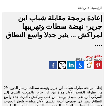
الرئيسية
>
رياضة
إعادة برمجة مقابلة شباب ابن
جرير- نهضة سطات وتهريبها
لمراكش ... يثير جدلا واسع النطاق
....
حقائق بريس
الجمعة 18 مايو 2012
إعادة برمجة مباراة شباب ابن جرير ونهضة سطات برسم الدورة 29
من بطولة القسم الأول هواة من ابن جرير بالملعب البلدي إلى
المركب الرياضي سيدي يوسف بن علي بمراكش ، أثارت جدلا واسع
النطاق ليس في صفوف أندية القسم الأول هواة – شطر الجنوب
فحسب بل تجاوز ذلك كل المتتبعين والمهتمين بالمجال الرياضي