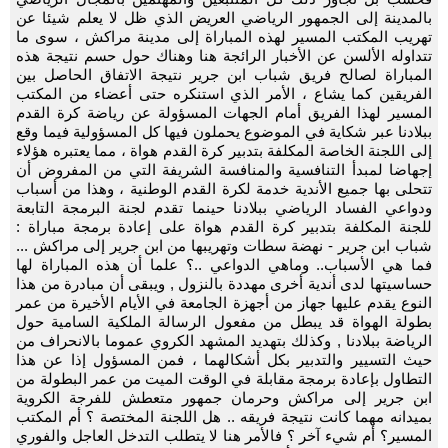
بالمدينة إلى الجمهور الرياضي العريض الذي ظل لا يعلم شيئا عن
تهريب المكتب المسير لهذه المباراة إلى مدينة مراكش ، سوى ما
تتداوله الألسن عن الأخبار الرائجة هنا وهناك حول حسم نتيجة هذه
المباراة لصالح فريق شباب ابن جرير نتيجة الاتفاق الحاصل بين
الفريقين كما يشاع ، الأمر الذي استنكره حتى أعضاء من المكتب
المسير لهذا الفريق أمام الجهات المسؤولة عن رياضة كرة القدم
ببلادنا عبر شكاية في الموضوع يحملون فيها كل المسؤولية فيما وقع
إلى اللجنة الخاصة المكلفة بتدبير كرة القدم هواة ، مما يعتبره هؤلاء
إجهاضا لمبدأ التنافسية والمنافسة الشريفة التي من المفروض أن
تتحلى بها جميع الأندية خدمة لكرة القدم الوطنية ، وهذا من أسباب
ودواعي الفساد الرياضي ببلادنا حينما تقدم لجنة البرمجة التابعة
للجنة المكلفة بتدبير كرة القدم هواة على إعادة برمجة مباراة :
شباب ابن جرير - نهضة سطات وتهريبها من ابن جرير إلى مراكش ...
فما هي الأسباب.. وماهي الدواعي ..؟ علما أن هذه المباراة لها
حساسيتها لدى أندية أخرى مهددة بالنزول , ويبقى أن مبادرة من هذا
النوع يقدم عليها جهاز من أجهزة الجامعة في الأيام الأخيرة من عمر
بطولة الهواة قد يبطل من مفعول الرسالة الملكية السامية حول
الرياضة ببلادنا , وكذلك بتهديد المشهد الكروي عموما بالانحراف من
حيث التسيير والتدبير بكل أشكالهما ، فمن المسؤول إذا عن هذا
التطاول بإعادة برمجة مقابلة في الوقت الميت من عمر البطولة من
ابن جرير إلى مراكش وحرمان جمهور متعطش للفرجة الكروية
بميدانه مهما كانت نتيجة فريقه .. هل اللجنة المختصة ؟ أم المكتب
المسير؟ أم شيء آخر ؟ فالأمر هنا لا يتطلب التدخل العاجل والفوري