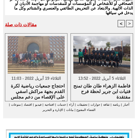
الصحافي أو للأشخاص أو المؤسسات أو للمقدسات أو مهاجمة الأديان أو
الذات الالهية. والابتعاد عن التحريض الطائفي والعنصري والشتائم وكل ما
يدخل في سياقها
<
>
مقالات ذات صلة
الثلاثاء 5 أبريل 2022 - 13:52
الثلاثاء 19 أبريل 2022 - 11:03
فاطمة الزهراء طان طان تمنح
احتجاج جمعيات رياضية لكرة
فتيات ابن جرير لحظة فرح
القدم بجهة مراكش اسفي
مفتقدة
على الإقصاء من دعم مجلس
الجهة
أخبار
|
رياضة
|
ثقافة
|
حوارات
|
تحقيقات
|
آراء
|
خدمات
|
افتتاحية
|
فيديو
|
اقتصاد
|
منوعات
|
الفضاء المفتوح
|
بيانات
|
الإدارة و التحرير