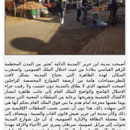
أصبحت مدينة ابن جرير "المدينة الذكية "تعتبر من المدن المحطمة
للرقم القياسي ببلادنا من حيث احتلال الملك العمومي، واستغرب
السكان لهذه الظاهرة التي تجتاح المدينة بشكل لافت
للنظر،مساحات هامة من أرصفة الشوارع المخصصة للراجلين
أصبحت المشهد الذي لا يطاق بالمدينة دون حسيب ولا رقيب جراء
الإحتلال الفاضح والواضح للملك العام إلى جانب ظاهرة انتشار
الاكشاك الخشبية وتفريخها برعاية من السلطات المعنية التي ستجد
يوما نفسها محرجة أمام هدم ما بني فوق الملك العام بحكم أنها هي
التي سهلت ذلك، هذا دون أن ننسى نصيب السلطات الإقليمية من
ذلك وكأن مدينة ابن جرير تعيش قانون الغاب والسيبة . وينضاف إلى
هذا معضلة النظافة والإنارة العمومية، إذ أن جل شوارع المدينة
تحولت إلى مزابل عمومية، سرطان يسري عبر الأحياء والازقة مهددا
صحة السكان بالانهيار، وأن السكان أصبحوا يؤدون ثمن تراكمها في