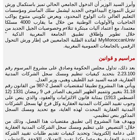
وأبرز السيد الوزير أن الدخول الجامعي الحالي تميز باستكمال ورش
تنزيل النموذج البيداغوجي الجديد ليشمل سلك الماستر ومؤسسات
التعليم العالي ذات الولوج المحدود، وبعرض تكويني متنوع يواكب
الحاجيات والأولويات الوطنية من خلال ما يقارب 4000 مسلكا
معتمدا، مع اعتماد آليات مبتكرة تتلاءم وخصوصيات الجيل الجديد من
خلال تطوير وإطلاق تطبيق الجامعة المغربية الذكية "
MyMoroccanUniv لفائدة الطلبة الجامعيين في إطار ورش التحول
الرقمي بالجامعات العمومية المغربية.
مراسيم و قوانين
بعد ذلك، تداول مجلس الحكومة وصادق على مشروع المرسوم رقم
2.23.100 بتحديد كيفيات تنظيم ومسك سجل الشركات المدنية
العقارية، قدمه السيد عبد اللطيف وهبي، وزير العدل.
ويأتي هذا المشروع تطبيقا لمقتضيات الفصل 2-987 من القانون رقم
31.18 بتغيير وتتميم الظهير الشريف الصادر في 9 رمضان 1331 (12
أغسطس 1913) بمثابة قانون الالتزامات والعقود، والذي ينص على
وجوب تقييد الشركات المدنية العقارية وكل فرع لها بسجل الشركات
المدنية العقارية المحدث لهذه الغاية، مع تحديد ومسك السجل
المذكور بنص تنظيمي.
ويهدف هذا المشروع إلى تطبيق مقتضيات هذا الفصل، وذلك من
خلال: التنصيص على تنظيم ومسك سجل الشركات المدنية العقارية
على دعامة إلكترونية؛ وتحديد كيفيات تقديم طلبات تقييد الشركة
المدنية العقارية وفروعها وكذا تقييد التعديلات اللاحقة والتشطيب