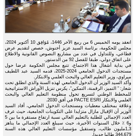
انعقد يومه الخميس 6 من ربيع الآخر 1446، مُوَافِق 10 أكتوبر 2024،
مجلس للحكومة، برئاسة السيد عزيز أخنوش، خصص لتقديم عرض
قطاعي، وللتداول في عدد من مشاريع النصوص القانونية والاطلاع
على اتفاق دولي، طبقا للفصل 92 من الدستور.
في بداية أشغال هذا الاجتماع، تتبع مجلس الحكومة عرضا حول
مستجدات الدخول الجامعي 2024-2025، قدمه السيد عبد اللطيف
ميراوي، وزير التعليم العالي والبحث العلمي والابتكار.
وأكد السيد الوزير أن الدخول الجامعي لهذه السنة والذي انطلق تحت
شعار: " التميز، الرقمنة، التمكين"، يكرس تنزيل الأوراش الاستراتيجية
للمخطط الوطني لتسريع تحول منظومة التعليم العالي والبحث
العلمي والابتكار PACTE ESRI في أفق 2030.
وعلاقة بمختلف معطيات ومستجدات الدخول الجامعي، أفاد السيد
الوزير أن الإقبال مازال متزايدا على التكوينات الجامعية، حيث عرف
العدد الإجمالي للطلبة بالتعليم العالي نسبة ارتفاع مستقرة ما بين 5
و6 ٪ خلال السنوات الأخيرة، حيث سيبلغ العدد الإجمالي ما يناهز
1,3مليون طالب، وتستقبل مؤسسات التعليم العالي هذه السنة
344.679 طالبا جديدا.