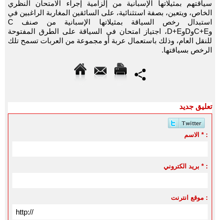
سياقتهم بمثيلاتها الإسبانية من إلزامية إجراء الامتحان النظري
الخاص، ويتعين، بصفة استثنائية، على السائقين المغاربة الراغبين في
استبدال رخص السياقة بمثيلاتها الإسبانية من صنف C
وC+EوDوD+E، اجتياز امتحان في السياقة على الطرق المفتوحة
للنقل العام، وذلك باستعمال عربة أو مجموعة من العربات تسمح تلك
الرخص بسياقتها.
تعليق جديد
الاسم * :
بريد الكتروني * :
موقع انترنت :