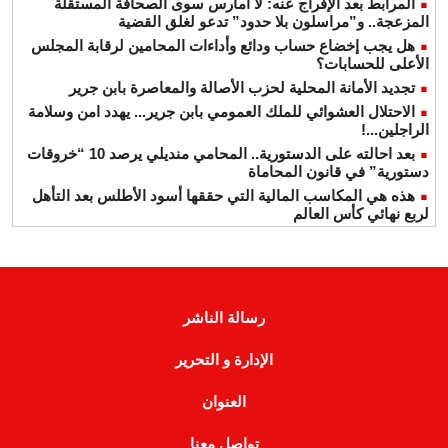
المرابط بعد الإفراج عنه: لا أمارس سوى الصحافة المستقلة
المزعجة.. و”مراسلون بلا حدود” تدعو لغلق القضية
هل يجب إخضاع حساب ودائع وأداءات المحامين لرقابة المجلس
الأعلى للحسابات؟
تجديد الأمانة المحلية لحزب الأصالة والمعاصرة بابن جرير
الاحتلال العشوائي للملك العمومي بابن جرير... يهدد امن وسلامة
الراجلين...!
بعد احالته على الدستورية.. المحامي منديلي يرصد 10 “خروقات
دستورية” في قانون المحاماة
هذه هي المكاسب المالية التي حققها أسود الأطلس بعد التأهل
لربع نهائي كأس العالم
رسالة الناشر
الإدارة و التحرير
العنوان
تواصل معنا