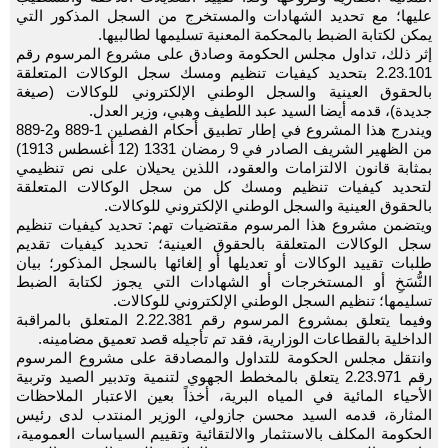
عليها؛ مع تحديد الشهادات والمستخرج من السجل المذكور التي
يمكن لكتابة الضبط بالمحكمة المعنية تسليمها لطالبيها.
إثر ذلك، تداول مجلس الحكومة وصادق على مشروع المرسوم رقم
2.23.101 بتحديد كيفيات تنظيم ومسك سجل الوكالات المتعلقة
بالحقوق العينية والسجل الوطني الإلكتروني للوكالات (صيغة
جديدة)، قدمه أيضا السيد عبد اللطيف وهبي، وزير العدل.
ويندرج هذا المشروع في إطار تطبيق أحكام الفصلين 1-889 و2-889
من الظهير الشريف الصادر في 9 رمضان 1331 (12 أغسطس 1913)
بمثابة قانون الالتزامات والعقود، اللذين يحيلان على نص تنظيمي
لتحديد كيفيات تنظيم ومسك كل من سجل الوكالات المتعلقة
بالحقوق العينية والسجل الوطني الإلكتروني للوكالات.
ويتضمن مشروع هذا المرسوم مقتضيات تهم: تحديد كيفيات تنظيم
سجل الوكالات المتعلقة بالحقوق العينية؛ تحديد كيفيات تقديم
طلبات تقييد الوكالات أو تعديلها أو إلغائها بالسجل المذكور؛ بيان
النُّسَخِ أو المستخرجات أو الشهادات التي يجوز لكتابة الضبط
تسليمها؛ تنظيم السجل الوطني الإلكتروني للوكالات.
وفيما يتعلق بمشروع المرسوم رقم 2.22.381 المتعلق بالمراقبة
الداخلية بالقطاعات الوزارية، فقد تم تأجيله قصد تعميق مضامينه.
وانتقل مجلس الحكومة للتداول والمصادقة على مشروع المرسوم
رقم 2.23.971 يتعلق بالمخطط الجهوي لتنمية وتدبير الصيد وتربية
الأحياء المائية في المياه البرية، أخذاً بعين الاعتبار الملاحظات
المثارة، قدمه السيد محسن جازولي، الوزير المنتدب لدى رئيس
الحكومة المكلف بالاستثمار والالتقائية وتقييم السياسات العمومية،