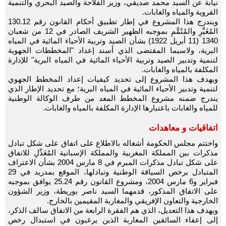
نيابة عن السيد محمد صديقي، وزير الفلاحة والصيد البحري والتنمية
القروية والمياه والغابات.
ويندرج هذا المشروع في إطار تطبيق أحكام القانون رقم 130.12
المُغَيَّرِ والمُتًمًّمِ بموجبه الظهير الشريف الصادر في 12 من شعبان
1340 (11 أبريل 1922) بشأن الصيد وتربية الأحياء المائية في المياه
البرية، ولاسيما المقتضى الذي أسند إعداد "المخططات الجهوية
لتنمية وتدبير الصيد وتربية الأحياء المائية في المياه البرية" للإدارة
المكلفة بالمياه والغابات.
ويهدف هذا المشروع إلى تحديد كيفيات إعداد المخطط الجهوي
لتنمية وتدبير الأحياء المائية في المياه البرية؛ مع تحديد الإطار الذي
يندرج ضمنه مشروع المخطط المعد من طرف الوكالة الوطنية
للمياه والغابات باعتبارها الإدارة المكلفة بالمياه والغابات.
اتفاقيات و معاهدات
واختتم مجلس الحكومة أشغاله بالاطلاع على اتفاق على شكل تبادل
مذكرات بين المملكة المغربية والمملكة الإسبانية المُعَدِّلِ للاتفاق
على شكل تبادل مذكرات المبرم في 8 مارس 2004 بشأن الاعتراف
المتبادل برخص السياقة الوطنية وتبادلها، الموقع بمدريد في 29
فبراير و6 مارس 2004، ومشروع القانون رقم 25.24 يوافق بموجبه
على الاتفاق المذكور، قدمهما السيد ناصر بوريطة، وزير الشؤون
الخارجية والتعاون الإفريقي والمغاربة المقيمين بالخارج.
ويهدف هذا التعديل، الذي هم الفقرة الرابعة من الاتفاق سالف الذكر،
إلى إعفاء السائقين المغاربة الذين يرغبون في استبدال رخص