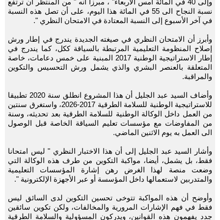
وإلى 40 في المائة أمس الأربعاء" ، مبرزا أنه " من المنتظر أن ترتفع
نسبة النجاح الى 55 في المائة هذا اليوم، على أن تصل هذه النسبة
في آخر الأسبوع إلى النسبة المعتادة في الامتحان النظري ".
وأبرز أن الامتحان النظري في صيغته الجديدة يندرج في إطار ورش
إصلاح المنظومة التعليمية المرتبطة بالسياقة ككل، كما يندرج في
إطار الاستراتيجية الوطنية 2017 المبنية على خمس دعامات، خاصة
المتعلقة بالعنصر البشري والذي يشمل ورش التحسيس والتكوين
والمراقبة.
وأضاف السيد عبد الجليل أن هذا المشروع انطلق سنة 2020 تطبيقا
للاستراتيجية الوطنية للسلامة الطرقية 2017-2026، واستغرق سنتين
من العمل داخل الوكالة الوطنية للسلامة الطرقية بعد تحديثه، وسنة
من المفاوضات مع مؤسسات تعليم السياقة الخاصة قبل الوصول
الى العمل به يوم الاثنين الماضي.
وأشار السيد عبد الجليل إلى أن هذا الاختبار النظري " ليس امتحانا
فقط، بل يشمل، أيضا، مواكبة التكوين من طرف هذه الوكالة التي
وضعت منصة لهذا الغرض رهن إشارة المؤسسات التعليمية
والمتدربين لاستعمالها داخل المؤسسة أو عبر الأجهزة الإلكترونية ".
وأوضح أن هذه المواكبة تتوخى تحسين التكوين لدى السائق ليس
فقط في فهم الإشارات المرورية والمخالفات، ولكن تكوين سائقين
جدد يفهمون هذه القوانين، ويدركون المسؤولية والسلامة الطرقية