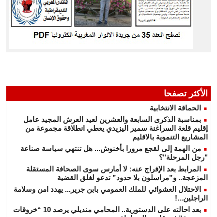
الأكثر تصفحا
الحماقة الانتخابية
بمناسبة الذكرى السابعة والعشرين لعيد العرش المجيد عامل
إقليم قلعة السراغنة سمير اليزيدي يعطي انطلاقة مجموعة من
المشاريع التنموية بالاقليم
من الهمة إلى لقجع مرورا بأخنوش... هل تنتهي سياسة صناعة
"رجل المرحلة"؟
المرابط بعد الإفراج عنه: لا أمارس سوى الصحافة المستقلة
المزعجة.. و”مراسلون بلا حدود” تدعو لغلق القضية
الاحتلال العشوائي للملك العمومي بابن جرير... يهدد امن وسلامة
الراجلين...!
بعد احالته على الدستورية.. المحامي منديلي يرصد 10 “خروقات