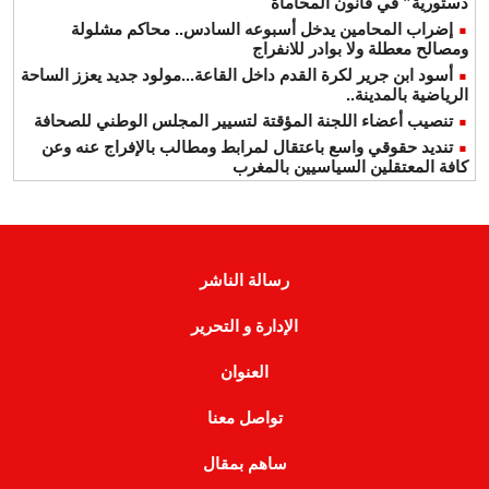
دستورية” في قانون المحاماة
إضراب المحامين يدخل أسبوعه السادس.. محاكم مشلولة
ومصالح معطلة ولا بوادر للانفراج
أسود ابن جرير لكرة القدم داخل القاعة...مولود جديد يعزز الساحة
الرياضية بالمدينة..
تنصيب أعضاء اللجنة المؤقتة لتسيير المجلس الوطني للصحافة
تنديد حقوقي واسع باعتقال لمرابط ومطالب بالإفراج عنه وعن
كافة المعتقلين السياسيين بالمغرب
رسالة الناشر
الإدارة و التحرير
العنوان
تواصل معنا
ساهم بمقال