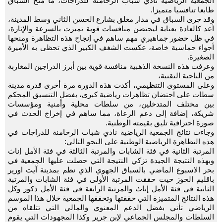
الجمعية الرياضية نادي شباب الرحامنة للدراجات، ما منح السباق
طابعا تنافسيا متميزا.
وقد جرى السباق في مدار مغلق بشارع الحسن الثاني وسط المدينة،
أُعد كالعادة بعناية ليحتضن منافسات قوية تميزت بالسرعة والإثارة،
في ظل حضور جماهيري مهم ساهم في إنجاح هذه التظاهرة ومنحها
أجواء حماسية خاصة، عكست الشغف الكبير الذي تحظى به الأميرة
الصغيرة.
وعرفت هذه النسخة الذهبية منافسة قوية بين أبرز الدراجين المغاربة
من الناحية التقنية،
وعلى المستوى التنظيمي، أكدت هذه الدورة مرة أخرى قدرة مدينة
سطات على احتضان تظاهرات رياضية كبرى، بفضل التنسيق المحكم
بين مختلف المتدخلين، من سلطات محلية وأمنية ومؤسسات
شريكة، إضافة إلى دعم الرعاة، مما ساهم في إخراج الحدث في
صورة احترافية تليق بقيمته الوطنية.
وجاءت نتائج الجمعية الرياضية نادي شباب الرحامنة للدراجات في
هذه التظاهرة الرياضية الوطنية على النحو التالي:
المرتبة الثانية في فئة الشابات والمرتبة الثالثة في فئة الأمل إناث
وبهذه النتيجة الجيدة تزكي النتيجة التي حصلت عليها الجمعية في
بحر الاسبوع الماضي بالسباق الجهوي الذي نظم بمدينة آيت اورير
باقليم الحوز حيت حققت المرتبة الأولى في فئة الشابات والمرتبة
الثانية في فئة الأمل إناث والمرتبة الرابعة في فئة الأمل ذكور وكل
هذه النتائج المتميزة التي حققتها وتحققها الجمعية خلال هذا الموسم
الرياضي تأتي بفضل الدعم المعنوي والمالي التي تتلقاه من
السلطات والمجلس الجماعي لإبن جرير وكذا المجهودات التي يقوم