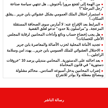
من الهمة إلى لقجع مرورا بأخنوش... هل تنتهي سياسة صناعة
"رجل المرحلة"؟
استمرار احتلال الملك العمومي بشكل عشوائي بابن جرير ...يقلق
السكان..!
المرابط بعد الإفراج عنه: لا أمارس سوى الصحافة المستقلة
المزعجة.. و”مراسلون بلا حدود” تدعو لغلق القضية
هل يجب إخضاع حساب ودائع وأداءات المحامين لرقابة المجلس
الأعلى للحسابات؟
تجديد الأمانة المحلية لحزب الأصالة والمعاصرة بابن جرير
الاحتلال العشوائي للملك العمومي بابن جرير... يهدد امن وسلامة
الراجلين...!
بعد احالته على الدستورية.. المحامي منديلي يرصد 10 “خروقات
دستورية” في قانون المحاماة
إضراب المحامين يدخل أسبوعه السادس.. محاكم مشلولة
ومصالح معطلة ولا بوادر للانفراج
رسالة الناشر