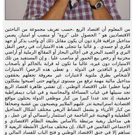
من المعلوم أن اقتصاد الريع ،حسب تعريف مجموعة من الباحثين
الاقتصاديين هو " الحصول على "ثروة" أو منصب أو امتياز، يضمن
مداخيل جزافية قارة دون أن يكون مقابل ذلك أي واجب يذكر أو جهد
فكري أو جسدي . و غالبا ما تتجلى هذه الامتيازات في رخص النقل
البري و الصيد البحري في أعالي البحار أو المقالع الرملية أو أراضي
مخزنية أو رخص بيع الخمور أو مناصب عليا . و إن المستفيد من تلك
الامتيازات دون غيره، غالبا ما تكون له قرابة بالحاكم أو بأصحاب
القرار و النافذين في الدولة . و تعطى هذه الرخص/ الامتيازات
لأشخاص بطرق ملتوية لاعتبارات غير معروفة تجعلهم يحققون
مداخيل مالية مهمة ترفع من مستوى ثرواتهم حتى أصبحوا يشكلون
لوبيا خطيرا على الاقتصاد الوطني . إن تفشي ظاهرة اقتصاد الريع
تجد سبيلها في غياب المساءلة والمحاسبة و في غياب ديمقراطية
حقيقية، إذ تجد عددا كبيرا من كبار موظفي الدولة يحتلون مواقع
اقتصادية استراتيجية تدر عليهم الملايير ويصبحون بين عشية وضحاها
من كبار الأثرياء .و يشمل النشاط الريعي مختلف أشكال المداخيل
الطفيلية و الهجينة غير الناجمة عن استثمار رأسمالي أو عن عمل ، و
هي مداخيل ريعية مرتبطة بالأساس بطبيعة النظام الاقتصادي و
الاجتماعي القائمين في البلاد .إن مختلف مداخيل الأنشطة الريعية لا
تساهم إلا في خنق الاقتصاد الوطني و فتح الباب للفساد المالي و