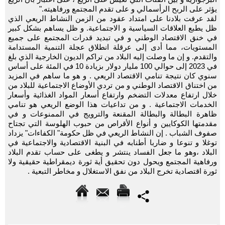
يؤثر على الربح الرأسمالي و على تقدم المجتمع ورفاهيته."
لقد عرفت بلادنا على امتداد عقود من الزمن النشاط الريعي الذي
ظل يطبع العلاقات السياسية و الاجتماعية. و ظل يساهم بشكل كبير
في خنق الاقتصاد الوطني و في تبديد قدرات المجتمع على جميع
المستويات، مما أدى إلى عرقلة انطلاق عجلة التنمية المستدامة
والتقدم. و إن ما وصلت إليه البلاد من تراكم الديون الخارجية الذي بلغ
في 2023 إلى حوالي 100 مليار دولار بزيادة 10 في المئة على أساس
سنوي كان نتيجة تنامي الاقتصاد الريعي . و هو ما ساهم في المزيد
من اختناق الاقتصاد الوطني و من تردي الأوضاع الاجتماعية للبلاد من
خلال ارتفاع معدلات التضخم وارتفاع أسعار المواد الغذائية وأسعار
الخدمات الاجتماعية . و من تداعيات هذا الوضع الريعي هو تنامي
ظاهرة البطالة والبطالة المقنعة والترويج في الممنوعات و في
مقدمتها الكوكايين و أنواع الأقراص من حبوب الهلوسة التي تجتاح
صفوف الشباب . إن النشاط الريعي في ظل حكومة" الكفاءات" يزداد
توغلا و تنوعا و ضاربا أطنابه في البنية الاقتصادية والاجتماعية في
البلاد ،وهو ما جعل الفساد ينتشر و يطغى على حساب تقدم البلاد
ورفاهية المجتمع ويحول دون تحقيق أية ثورة ديمقراطية حقيقية ولا
ثورة اقتصادية تخرج البلاد من نفق الاستغلال و مخاطر التبعية .