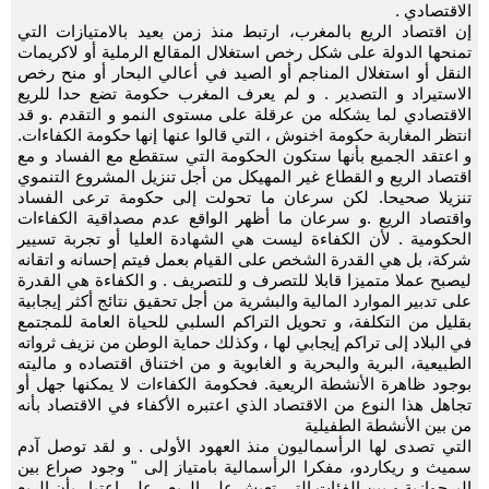
الاقتصادي .
إن اقتصاد الريع بالمغرب، ارتبط منذ زمن بعيد بالامتيازات التي
تمنحها الدولة على شكل رخص استغلال المقالع الرملية أو لاكريمات
النقل أو استغلال المناجم أو الصيد في أعالي البحار أو منح رخص
الاستيراد و التصدير . و لم يعرف المغرب حكومة تضع حدا للريع
الاقتصادي لما يشكله من عرقلة على مستوى النمو و التقدم .و قد
انتظر المغاربة حكومة اخنوش ، التي قالوا عنها إنها حكومة الكفاءات.
و اعتقد الجميع بأنها ستكون الحكومة التي ستقطع مع الفساد و مع
اقتصاد الريع و القطاع غير المهيكل من أجل تنزيل المشروع التنموي
تنزيلا صحيحا. لكن سرعان ما تحولت إلى حكومة ترعى الفساد
واقتصاد الريع .و سرعان ما أظهر الواقع عدم مصداقية الكفاءات
الحكومية . لأن الكفاءة ليست هي الشهادة العليا أو تجربة تسيير
شركة، بل هي القدرة الشخص على القيام بعمل فيتم إحسانه و اتقانه
ليصبح عملا متميزا قابلا للتصرف و للتصريف . و الكفاءة هي القدرة
على تدبير الموارد المالية والبشرية من أجل تحقيق نتائج أكثر إيجابية
بقليل من التكلفة، و تحويل التراكم السلبي للحياة العامة للمجتمع
في البلاد إلى تراكم إيجابي لها ، وكذلك حماية الوطن من نزيف ثرواته
الطبيعية، البرية والبحرية و الغابوية و من اختناق اقتصاده و ماليته
بوجود ظاهرة الأنشطة الريعية. فحكومة الكفاءات لا يمكنها جهل أو
تجاهل هذا النوع من الاقتصاد الذي اعتبره الأكفاء في الاقتصاد بأنه
من بين الأنشطة الطفيلية
التي تصدى لها الرأسماليون منذ العهود الأولى . و لقد توصل آدم
سميث و ريكاردو، مفكرا الرأسمالية بامتياز إلى " وجود صراع بين
البرجوازية و بين الفئات التي تعيش على الريع ، على اعتبار بأن الريع