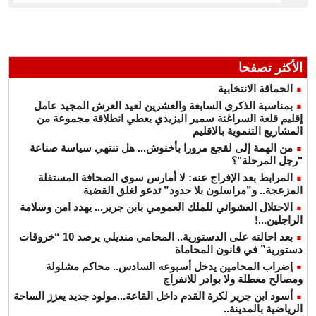
الأكثر تصفحا
الحماقة الانتخابية
بمناسبة الذكرى السابعة والعشرين لعيد العرش المجيد عامل
إقليم قلعة السراغنة سمير اليزيدي يعطي انطلاقة مجموعة من
المشاريع التنموية بالاقليم
من الهمة إلى لقجع مرورا بأخنوش... هل تنتهي سياسة صناعة
"رجل المرحلة"؟
المرابط بعد الإفراج عنه: لا أمارس سوى الصحافة المستقلة
المزعجة.. و”مراسلون بلا حدود” تدعو لغلق القضية
الاحتلال العشوائي للملك العمومي بابن جرير... يهدد امن وسلامة
الراجلين...!
بعد احالته على الدستورية.. المحامي منديلي يرصد 10 “خروقات
دستورية” في قانون المحاماة
إضراب المحامين يدخل أسبوعه السادس.. محاكم مشلولة
ومصالح معطلة ولا بوادر للانفراج
أسود ابن جرير لكرة القدم داخل القاعة...مولود جديد يعزز الساحة
الرياضية بالمدينة..