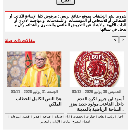
شروط نشر التعليقات بموقع حقائق بريس : مرفوض كليا الإساءة للكاتب أو
الصحافي أو للأشخاص أو المؤسسات أو للمقدسات أو مهاجمة الأديان أو
الذات الالهية. والابتعاد عن التحريض الطائفي والعنصري والشتائم وكل ما
يدخل في سياقها
<
>
مقالات ذات صلة
الخميس 30 يوليو 2026 - 03:13
الجمعة 31 يوليو 2026 - 03:11
أسود ابن جرير لكرة القدم
هذا النص الكامل للخطاب
داخل القاعة...مولود جديد يعزز
الملكي
الساحة الرياضية بالمدينة..
أخبار
|
رياضة
|
ثقافة
|
حوارات
|
تحقيقات
|
آراء
|
خدمات
|
افتتاحية
|
فيديو
|
اقتصاد
|
منوعات
|
الفضاء المفتوح
|
بيانات
|
الإدارة و التحرير