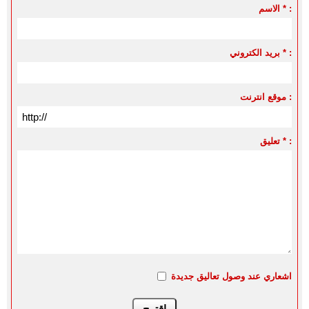
الاسم * :
بريد الكتروني * :
موقع انترنت :
تعليق * :
اشعاري عند وصول تعاليق جديدة