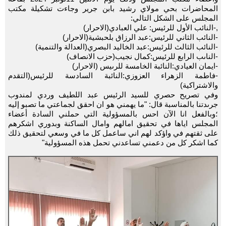
المحاضرات بحي مولاي رشيد بابن جرير وجاءت تشكيلة مكتب
المجلس على الشكل التالي:
,-النائب الأول للرئيس: علي العبادي(الاحرار)
-النائب الثاني للرئيس:عبد الرزاق بلحبشية(الاحرار)
-النائب الثالث للرئيس:عبد الخاليد البصري(العدالة والتنمية)
-الناىب الرابع للرئيس:كمال نجيب(حزب الانصاف)
-ايمان العيادي:النائبة الخامسة للرىيس (الاحرار)
-فاطمة الزهراء العزوزي:النائبة السادسة للرئيس(التقدم
والاشتراكية)
وفي تصريح حصري للسيد الرئيس عبد اللطيف وردي لمندوب
جرىدتنا بالمناسبة قال: "ما يهمني هو ان احقق لجماعتي ما تصبو إليه
؛وبالفعل انا الآن احس بالمسؤولية التي حملني السادة أعضاء
المجلس اياها في تحقيق امالهم وامال الساكنة وبدوري اشكرهم
على ثقتهم في واؤكد لهم اني ساعمل كل ما في وسعي لتحقيق ذلك
كما اشكر كل من دعمني تساعدني تحمل هذه المسؤولية"