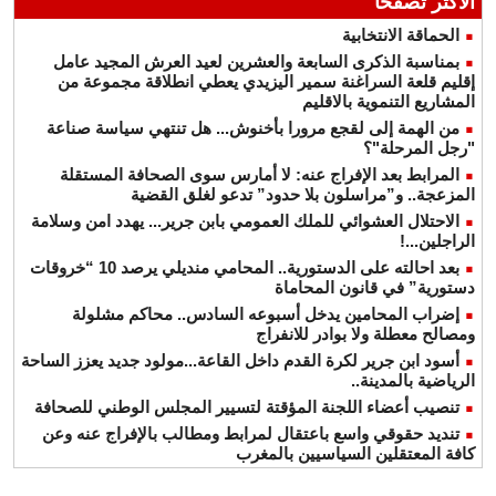
الأكثر تصفحا
الحماقة الانتخابية
بمناسبة الذكرى السابعة والعشرين لعيد العرش المجيد عامل
إقليم قلعة السراغنة سمير اليزيدي يعطي انطلاقة مجموعة من
المشاريع التنموية بالاقليم
من الهمة إلى لقجع مرورا بأخنوش... هل تنتهي سياسة صناعة
"رجل المرحلة"؟
المرابط بعد الإفراج عنه: لا أمارس سوى الصحافة المستقلة
المزعجة.. و”مراسلون بلا حدود” تدعو لغلق القضية
الاحتلال العشوائي للملك العمومي بابن جرير... يهدد امن وسلامة
الراجلين...!
بعد احالته على الدستورية.. المحامي منديلي يرصد 10 “خروقات
دستورية” في قانون المحاماة
إضراب المحامين يدخل أسبوعه السادس.. محاكم مشلولة
ومصالح معطلة ولا بوادر للانفراج
أسود ابن جرير لكرة القدم داخل القاعة...مولود جديد يعزز الساحة
الرياضية بالمدينة..
تنصيب أعضاء اللجنة المؤقتة لتسيير المجلس الوطني للصحافة
تنديد حقوقي واسع باعتقال لمرابط ومطالب بالإفراج عنه وعن
كافة المعتقلين السياسيين بالمغرب